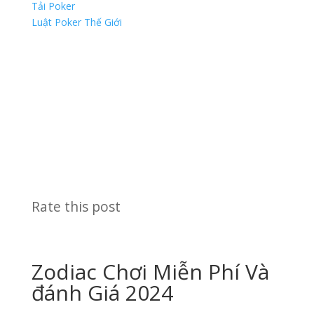
Tải Poker
Luật Poker Thế Giới
Rate this post
Zodiac Chơi Miễn Phí Và
đánh Giá 2024