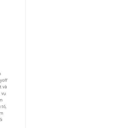
c
h
yoff
t và
h vụ
ệm
 tố,
êm
ổi