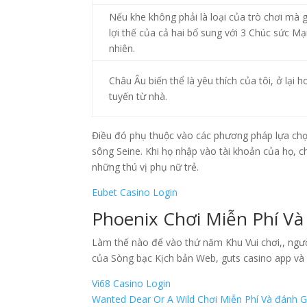
Nếu khe không phải là loại của trò chơi mà gi
lợi thế của cả hai bổ sung với 3 Chúc sức 
nhiên.
Châu Âu biến thể là yêu thích của tôi, ở lại 
tuyến từ nhà.
Điều đó phụ thuộc vào các phương pháp lựa chọn 
sông Seine. Khi họ nhập vào tài khoản của họ, c
những thú vị phụ nữ trẻ.
Eubet Casino Login
Phoenix Chơi Miễn Phí Và
Làm thế nào để vào thứ năm Khu Vui chơi,, ngư
của Sòng bạc Kịch bản Web, guts casino app và 
Vi68 Casino Login
Wanted Dear Or A Wild Chơi Miễn Phí Và đánh G