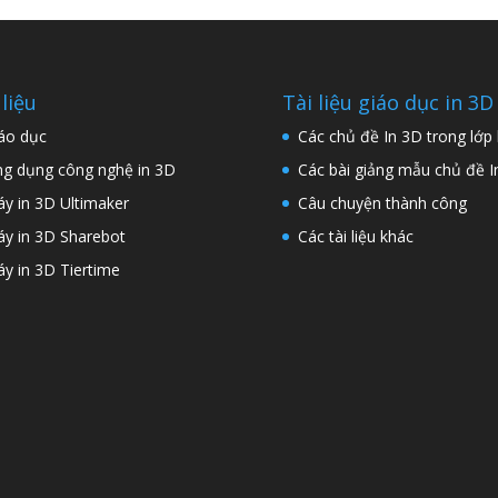
 liệu
Tài liệu giáo dục in 3D
áo dục
Các chủ đề In 3D trong lớp
g dụng công nghệ in 3D
Các bài giảng mẫu chủ đề I
y in 3D Ultimaker
Câu chuyện thành công
y in 3D Sharebot
Các tài liệu khác
y in 3D Tiertime