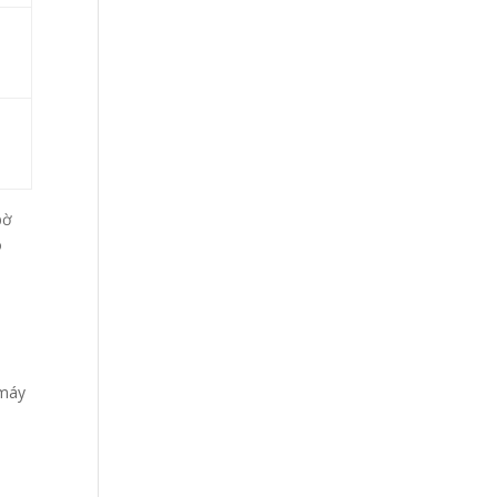
bờ
o
 máy