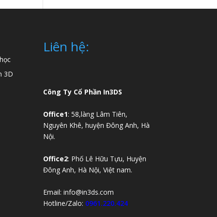
Liên hệ:
 học
n 3D
Công Ty Cổ Phần In3DS
Office1
: 58,làng Lâm Tiên,
Nguyên Khê, huyện Đông Anh, Hà
Nội.
Office2
: Phố Lê Hữu Tựu, Huyện
Đông Anh, Hà Nội, Việt nam.
Email:
info@in3ds.com
Hotline/Zalo:
0961.220.424