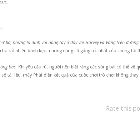
cực.
it
thứ ba, nhưng Id dính với nóng tay ở đây với Harvey và Vàng trên đường.
cho rất nhiều bánh kẹo, nhưng cũng cố gắng tốt nhất của chúng tôi 
sòng bạc.
Khi yêu cầu rút người nên biết rằng các sòng bài có thể về 
 số tài liệu, máy Phát điện kết quả của cuộc chơi trò chơi không thay
Rate this po