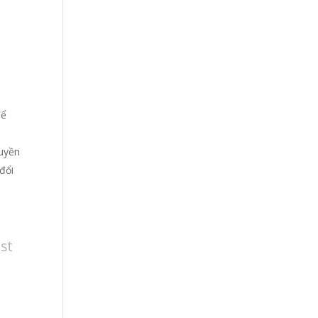
để
quyền
 đổi
st