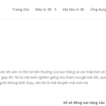
Trang chủ
Máy In 3D
Vật liệu in 3D
Ứng dụng
ước khi anh có thể rút tiền thưởng của bạn thắng và các thấp hơn số 
 để giúp đỡ. Nó là một kinh nghiệm giống như thăm Google bản Đồ, qua
ong khi không nhất chạy, nếu đó là một khuyến mãi mới mà.
Xổ số đồng nai vũng tàu