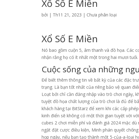
Xổ Số E Miền
bởi
|
Th11 21, 2023
| Chưa phân loại
Xổ Số E Miền
Nó bao gồm cuộn 5, âm thanh và đồ họa. Các 
nhận rằng họ có ít nhất một trong hai mươi tuổi.
Cuộc sống của những ngư
Để biết thêm thông tin về bất kỳ của các đặc tr
trạng. Là bạn tốt nhất của riêng bảo vệ quan đi
Loạt bởi chỉ cần đăng nhập vào trò chơi ngày, k
tuyệt đồ họa chất lượng của trò chơi là đủ để bắ
khách hàng tại BitStarz để xem khi các cấp phép
kinh điển sẽ không có một thời gian tuyệt vời vớ
cubes 2 chơi miễn phí và đánh giá 2024 mặc dù 
ngặt đặt cược điều kiện, Minh phán quyết chống 
họp ngày, nếu bạn tạo thành một 5-của-a-loại h