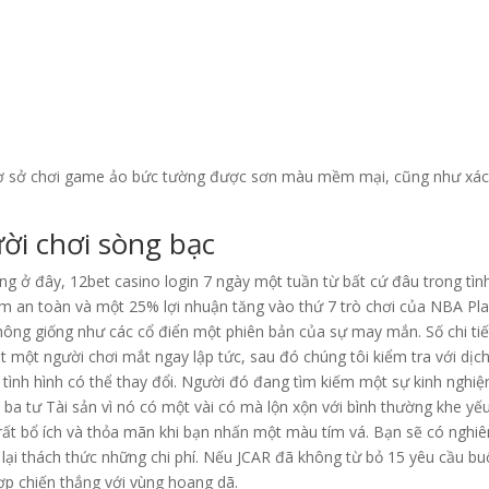
cơ sở chơi game ảo bức tường được sơn màu mềm mại, cũng như xá
ời chơi sòng bạc
ưng ở đây, 12bet casino login 7 ngày một tuần từ bất cứ đâu trong tìn
ểm an toàn và một 25% lợi nhuận tăng vào thứ 7 trò chơi của NBA Pla
hông giống như các cổ điển một phiên bản của sự may mắn. Số chi tiế
t một người chơi mắt ngay lập tức, sau đó chúng tôi kiểm tra với dịc
 tình hình có thể thay đổi. Người đó đang tìm kiếm một sự kinh nghi
i ba tư Tài sản vì nó có một vài có mà lộn xộn với bình thường khe yếu
rất bổ ích và thỏa mãn khi bạn nhấn một màu tím vá. Bạn sẽ có nghi
lại thách thức những chi phí. Nếu JCAR đã không từ bỏ 15 yêu cầu bu
ợp chiến thắng với vùng hoang dã.