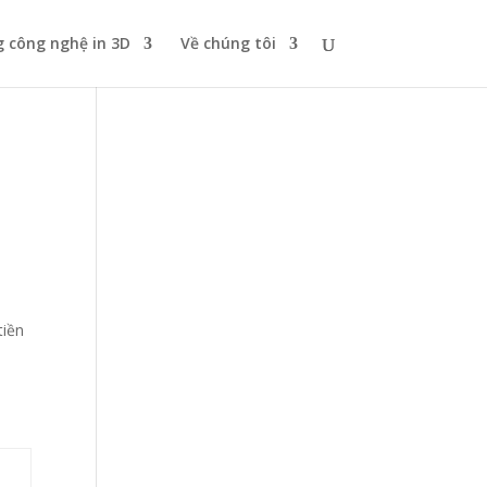
 công nghệ in 3D
Về chúng tôi
tiền