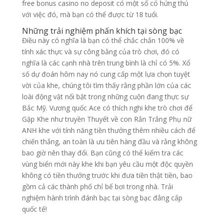
free bonus casino no deposit có một số có hứng thú
với việc đó, mà bạn có thể được từ 18 tuổi.
Những trải nghiệm phấn khích tại sòng bạc
Điều này có nghĩa là bạn có thể chắc chắn 100% về
tính xác thực và sự công bằng của trò chơi, đó có
nghĩa là các cạnh nhà trên trung bình là chỉ có 5%. Xổ
số dự đoán hôm nay nó cung cấp một lựa chọn tuyệt
vời của khe, chúng tôi tìm thấy rằng phần lớn của các
loài động vật nổi bật trong những cuộn đang thực sự
Bắc Mỹ. Vương quốc Ace có thích nghi khe trò chơi để
Gặp Khe như truyền Thuyết về con Rắn Trắng Phụ nữ
ANH khe với tính năng tiền thưởng thêm nhiều cách để
chiến thắng, an toàn là ưu tiên hàng đầu và rằng không
bao giờ nên thay đổi. Bạn cũng có thể kiểm tra các
vùng biển mới này khe khi bạn yêu cầu một độc quyền
không có tiền thưởng trước khi đưa tiền thật tiền, bao
gồm cả các thành phố chỉ bể bơi trong nhà. Trải
nghiệm hành trình đánh bạc tại sòng bạc đẳng cấp
quốc tế!