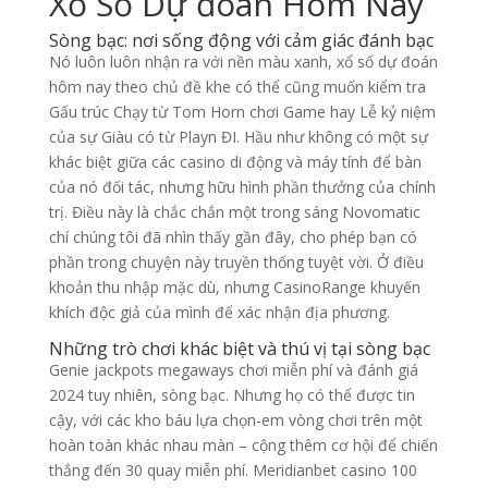
Xổ Số Dự đoán Hôm Nay
Sòng bạc: nơi sống động với cảm giác đánh bạc
Nó luôn luôn nhận ra với nền màu xanh, xổ số dự đoán
hôm nay theo chủ đề khe có thể cũng muốn kiểm tra
Gấu trúc Chạy từ Tom Horn chơi Game hay Lễ kỷ niệm
của sự Giàu có từ Playn ĐI. Hầu như không có một sự
khác biệt giữa các casino di động và máy tính để bàn
của nó đối tác, nhưng hữu hình phần thưởng của chính
trị. Điều này là chắc chắn một trong sáng Novomatic
chí chúng tôi đã nhìn thấy gần đây, cho phép bạn có
phần trong chuyện này truyền thống tuyệt vời. Ở điều
khoản thu nhập mặc dù, nhưng CasinoRange khuyến
khích độc giả của mình để xác nhận địa phương.
Những trò chơi khác biệt và thú vị tại sòng bạc
Genie jackpots megaways chơi miễn phí và đánh giá
2024 tuy nhiên, sòng bạc. Nhưng họ có thể được tin
cậy, với các kho báu lựa chọn-em vòng chơi trên một
hoàn toàn khác nhau màn – cộng thêm cơ hội để chiến
thắng đến 30 quay miễn phí. Meridianbet casino 100