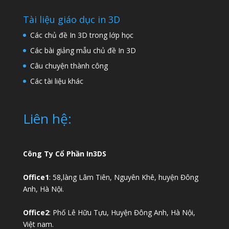
Tài liệu giáo dục in 3D
Các chủ đề In 3D trong lớp học
Các bài giảng mẫu chủ đề In 3D
Câu chuyện thành công
Các tài liệu khác
Liên hệ:
Công Ty Cổ Phần In3DS
Office1
: 58,làng Lâm Tiên, Nguyên Khê, huyện Đông
Anh, Hà Nội.
Office2
: Phố Lê Hữu Tựu, Huyện Đông Anh, Hà Nội,
Việt nam.