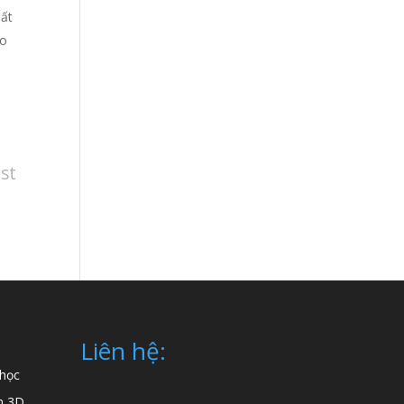
hất
ao
st
Liên hệ:
 học
n 3D