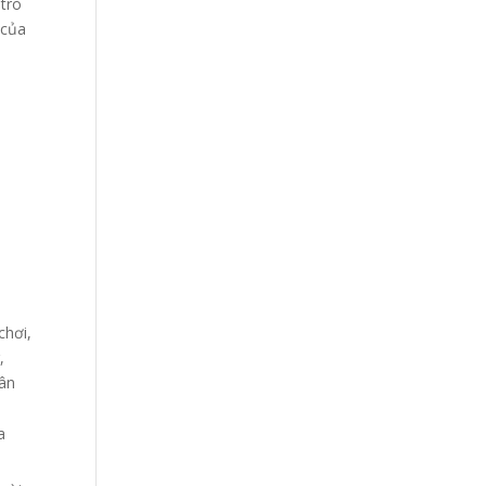
 trò
 của
a
chơi,
,
hân
a