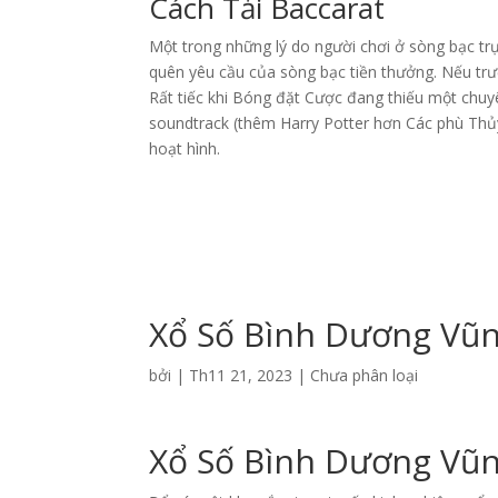
Cách Tải Baccarat
Một trong những lý do người chơi ở sòng bạc trự
quên yêu cầu của sòng bạc tiền thưởng. Nếu trư
Rất tiếc khi Bóng đặt Cược đang thiếu một chuyê
soundtrack (thêm Harry Potter hơn Các phù Thủ
hoạt hình.
Xổ Số Bình Dương Vũ
bởi
|
Th11 21, 2023
| Chưa phân loại
Xổ Số Bình Dương Vũ