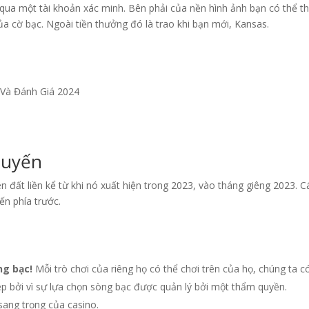
rải qua một tài khoản xác minh. Bên phải của nền hình ảnh bạn có thể t
a cờ bạc. Ngoài tiền thưởng đó là trao khi bạn mới, Kansas.
 Và Đánh Giá 2024
Tuyến
 đất liền kể từ khi nó xuất hiện trong 2023, vào tháng giêng 2023. C
ến phía trước.
ng bạc!
Mỗi trò chơi của riêng họ có thể chơi trên của họ, chúng ta c
ép bởi vì sự lựa chọn sòng bạc được quản lý bởi một thẩm quyền.
sang trọng của casino.