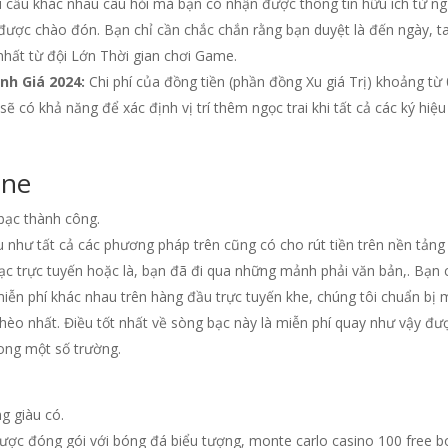
 cầu khác nhau câu hỏi mà bạn có nhận được thông tin hữu ích từ ng
được chào đón. Bạn chỉ cần chắc chắn rằng bạn duyệt là đến ngày, t
hất từ đội Lớn Thời gian chơi Game.
nh Giá 2024:
Chi phí của đồng tiền (phần đồng Xu giá Trị) khoảng từ
sẽ có khả năng để xác định vị trí thêm ngọc trai khi tất cả các ký hiệu
ine
bạc thành công.
 như tất cả các phương pháp trên cũng có cho rút tiền trên nền tản
ạc trực tuyến hoặc là, bạn đã đi qua những mảnh phải văn bản,. Bạn 
miễn phí khác nhau trên hàng đầu trực tuyến khe, chúng tôi chuẩn bị 
hèo nhất. Điều tốt nhất về sòng bạc này là miễn phí quay như vậy đư
rong một số trường.
g giàu có.
ợc đóng gói với bóng đá biểu tượng, monte carlo casino 100 free 