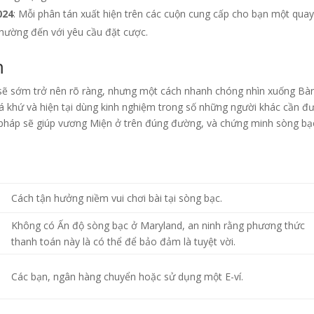
024
: Mỗi phân tán xuất hiện trên các cuộn cung cấp cho bạn một qua
thường đến với yêu cầu đặt cược.
m
 sẽ sớm trở nên rõ ràng, nhưng một cách nhanh chóng nhìn xuống Bàn
á khứ và hiện tại dùng kinh nghiệm trong số những người khác cần đ
 pháp sẽ giúp vương Miện ở trên đúng đường, và chứng minh sòng bạ
Cách tận hưởng niềm vui chơi bài tại sòng bạc.
Không có Ấn độ sòng bạc ở Maryland, an ninh rằng phương thức
thanh toán này là có thể để bảo đảm là tuyệt vời.
Các bạn, ngân hàng chuyển hoặc sử dụng một E-ví.