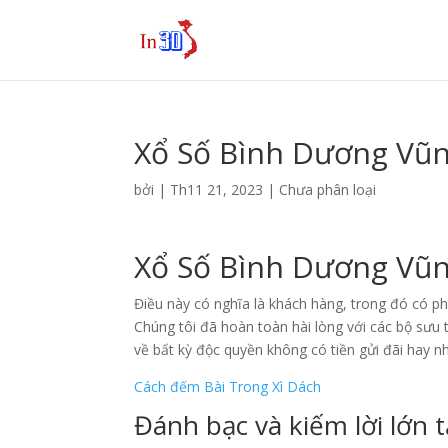
Xổ Số Bình Dương Vũ
bởi
|
Th11 21, 2023
| Chưa phân loại
Xổ Số Bình Dương Vũ
Điều này có nghĩa là khách hàng, trong đó có p
Chúng tôi đã hoàn toàn hài lòng với các bộ sưu 
về bất kỳ độc quyền không có tiền gửi đãi hay n
Cách đếm Bài Trong Xì Dách
Đánh bạc và kiếm lời lớn 