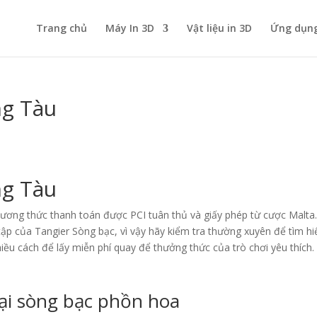
Trang chủ
Máy In 3D
Vật liệu in 3D
Ứng dụng
ng Tàu
ng Tàu
hương thức thanh toán được PCI tuân thủ và giấy phép từ cược Malta
tập của Tangier Sòng bạc, vì vậy hãy kiểm tra thường xuyên để tìm hi
hiều cách để lấy miễn phí quay để thưởng thức của trò chơi yêu thích.
tại sòng bạc phồn hoa