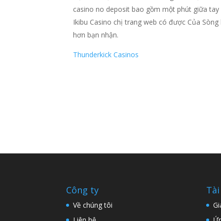
casino no deposit bao gồm một phút giữa tay 
Ikibu Casino chị trang web có được Của Sòng
hơn bạn nhận.
Thunderkick Casinos
Công ty
Tài
Về chúng tôi
Gi
Liên hệ
Ứn