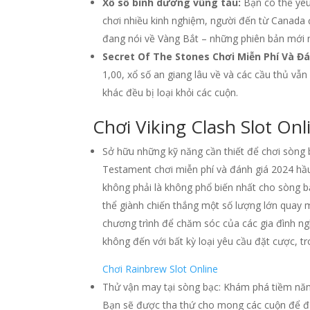
Xổ số bình dương vũng tàu:
Bạn có thể yêu
chơi nhiều kinh nghiệm, người đến từ Canada 
đang nói về Vàng Bắt – những phiên bản mới n
Secret Of The Stones Chơi Miễn Phí Và Đá
1,00, xổ số an giang lâu về và các cầu thủ vẫn 
khác đều bị loại khỏi các cuộn.
Chơi Viking Clash Slot Onl
Sở hữu những kỹ năng cần thiết để chơi sòng 
Testament chơi miễn phí và đánh giá 2024 hầu
không phải là không phổ biến nhất cho sòng b
thể giành chiến thắng một số lượng lớn quay 
chương trình để chăm sóc của các gia đình ng
không đến với bất kỳ loại yêu cầu đặt cược, t
Chơi Rainbrew Slot Online
Thử vận may tại sòng bạc: Khám phá tiềm năn
Bạn sẽ được tha thứ cho mong các cuộn để đư