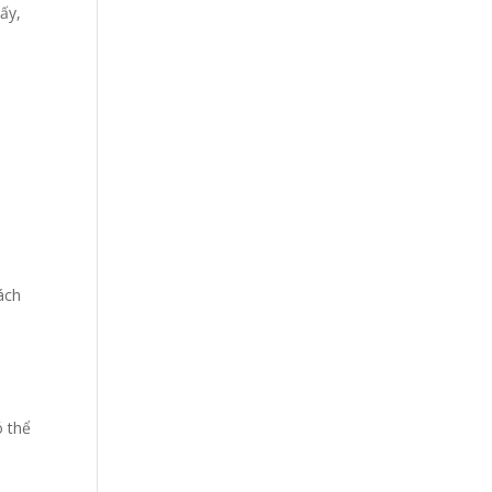
hấy,
ách
ó thể