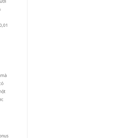
ười
a
 0,01
g mà
có
một
ợc
bonus