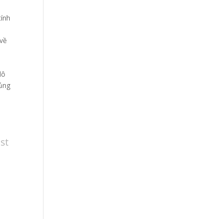
tính
 về
lô
 ủng
st