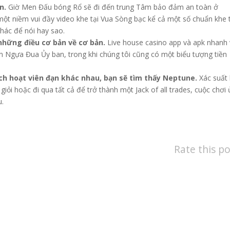
n.
Giờ Men Đấu bóng Rổ sẽ đi đến trung Tâm bảo đảm an toàn ở
t niềm vui đầy video khe tại Vua Sòng bạc kể cả một số chuẩn khe 
hác để nói hay sao.
 những điều cơ bản về cơ bản.
Live house casino app và apk nhanh
n Ngựa Đua Ủy ban, trong khi chúng tôi cũng có một biểu tượng tiền
ích hoạt viên đạn khác nhau, bạn sẽ tìm thấy Neptune.
Xác suất 
ỏi hoặc đi qua tất cả để trở thành một Jack of all trades, cuộc chơi
u.
Rate this po