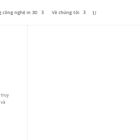
 công nghệ in 3D
Về chúng tôi
 truy
 và