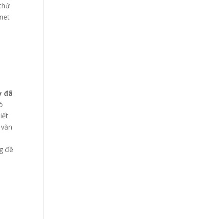
 thứ
rnet
y đã
ó
iết
 văn
g đề