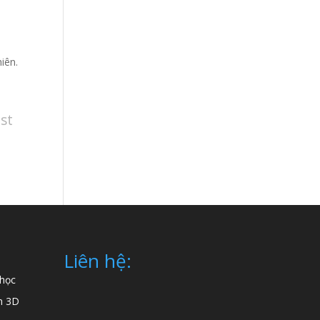
iên.
st
Liên hệ:
 học
n 3D