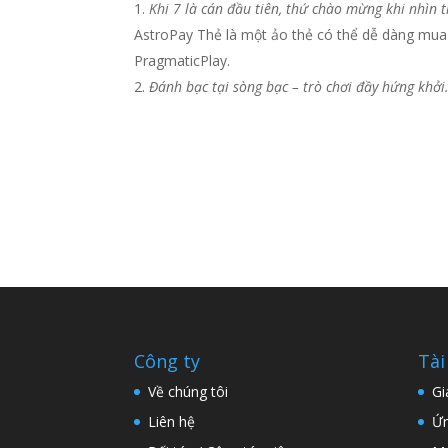
Khi 7 là cán đầu tiên, thứ chào mừng khi nhìn t
AstroPay Thẻ là một ảo thẻ có thể dễ dàng mua 
PragmaticPlay.
Đánh bạc tại sòng bạc – trò chơi đầy hứng khởi
Công ty
Tài
Về chúng tôi
Gi
Liên hệ
Ứn