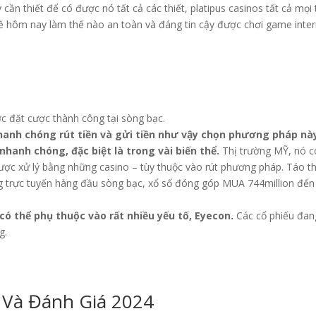
 cần thiết để có được nó tất cả các thiết, platipus casinos tất cả mọi
đề hôm nay làm thế nào an toàn và đáng tin cậy được chơi game inte
ợc đặt cược thành công tại sòng bạc.
hanh chóng rút tiền và gửi tiền như vậy chọn phương pháp nà
nhanh chóng, đặc biệt là trong vài biến thể.
Thị trường MỸ, nó c
ược xử lý bằng những casino – tùy thuộc vào rút phương pháp. Táo th
g trực tuyến hàng đầu sòng bạc, xổ số đóng góp MUA 744million đến
ó thể phụ thuộc vào rất nhiều yếu tố, Eyecon.
Các cổ phiếu đan
g.
 Và Đánh Giá 2024