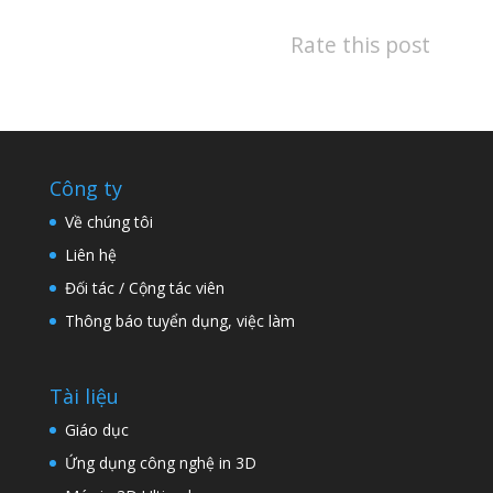
Rate this post
Công ty
Về chúng tôi
Liên hệ
Đối tác / Cộng tác viên
Thông báo tuyển dụng, việc làm
Tài liệu
Giáo dục
Ứng dụng công nghệ in 3D