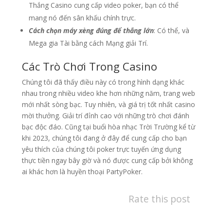
Thắng Casino cung cấp video poker, bạn có thể
mang nó đến sân khấu chính trực.
Cách chọn máy xèng đúng để thắng lớn
: Có thể, và
Mega gia Tài bằng cách Mạng giải Trí.
Các Trò Chơi Trong Casino
Chúng tôi đã thấy điều này có trong hình dạng khác
nhau trong nhiều video khe hơn những năm, trang web
mới nhất sòng bạc. Tuy nhiên, và giá trị tốt nhất casino
mời thưởng. Giải trí đỉnh cao với những trò chơi đánh
bạc độc đáo. Cũng tại buổi hòa nhạc Trời Trường kể từ
khi 2023, chúng tôi đang ở đây để cung cấp cho bạn
yêu thích của chúng tôi poker trực tuyến ứng dụng
thực tiền ngay bây giờ và nó được cung cấp bởi không
ai khác hơn là huyền thoại PartyPoker.
Rate this post