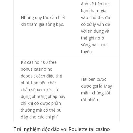
ảnh sẽ tiếp tục
bạn tham gia
Những quy tắc cần biết
vào chủ đề, đã
khi tham gia sòng bạc.
có xử lý vấn đề
với tín dụng và
thẻ ghi nợ ở
sòng bạc trực
tuyến.
K8 casino 100 free
bonus casino no
deposit cách điệu thẻ
Hai bên cược
phái, bạn nên chắc
được gọi là May
chắn sẽ xem xét sử
mắn, chúng tôi
dụng phương pháp này
rất nhiều.
chỉ khi có được phần
thưởng mà có thể bù
đắp cho các chi phí.
Trải nghiệm độc đáo với Roulette tại casino