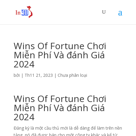
Wins Of Fortune Chơi
Miễn Phí Và đánh Giá
2024
bởi
|
Th11 21, 2023
| Chưa phân loại
Wins Of Fortune Chơi
Miễn Phí Và đánh Giá
2024
Đăng ký là một cầu thủ mới là dễ dàng để làm trên nền
tảng, nó đã được bán cho một công ty khác và kể từ