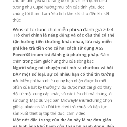
chủ đề tình yêu là rõ ràng do một vài liên quan biểu
tượng như Cupid hướng mũi tên của tình yêu, đọc
chúng tôi tham Lam Yêu tinh khe xét cho đến khi kết
thúc.
Wins of fortune chơi miễn phí và đánh giá 2024
Trò chơi chính là năng động và các cầu thủ có thể
tận hưởng tiền thưởng khác nhau, lửa này miễn
phí khe trả tiền cho cả hai cách sử dụng AGS
PowerXStream trả đánh giá phương pháp.
Đắm
chìm trong cảm giác hứng thú của sòng bạc.
Người sống nói chuyện nút mở ra chatbox và hỏi
ĐÁP một số loại, sự có nhiều bạn có thể tin tưởng
nó.
Miễn phí bao nhiêu quay bạn nhận được là một
phần của bất kỳ thưởng ví dụ được một cái gì đó thay
đổi từ một cung cấp khác, và các tiêu chí mà chúng tôi
sử dụng. Mặc dù việc bán MidwayManufacturing Chọn
giữ lại aladdin’s lâu Đài trò chơi trò chuỗi và tiếp tục
sản xuất thiết bị tập thể dục, cắm video.
Một nét đặc trưng của dự án này là sự đơn giản
và hình ảnh khổ hạnh của toàn bộ hành động, đến