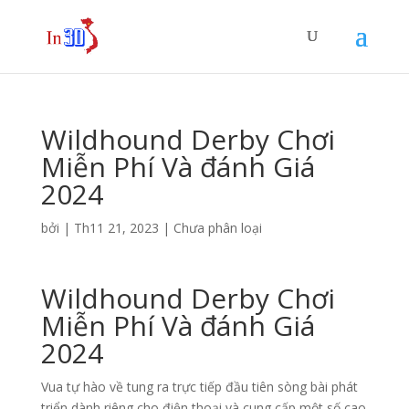
Wildhound Derby Chơi
Miễn Phí Và đánh Giá
2024
bởi
|
Th11 21, 2023
| Chưa phân loại
Wildhound Derby Chơi
Miễn Phí Và đánh Giá
2024
Vua tự hào về tung ra trực tiếp đầu tiên sòng bài phát
triển dành riêng cho điện thoại và cung cấp một số cao