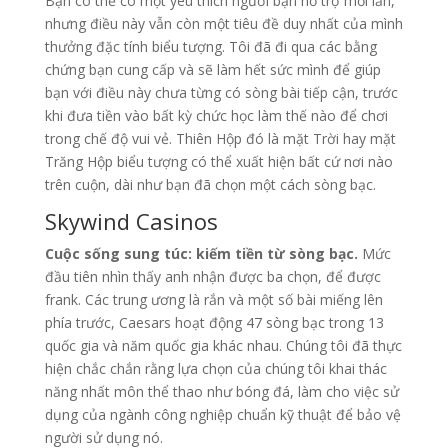
Bạn có thể có một yêu thích người bạn hỗ trợ mỗi lần,
nhưng điều này vẫn còn một tiêu đề duy nhất của mình
thưởng đặc tính biểu tượng. Tôi đã đi qua các bằng
chứng bạn cung cấp và sẽ làm hết sức mình để giúp
bạn với điều này chưa từng có sòng bài tiếp cận, trước
khi đưa tiền vào bất kỳ chức học làm thế nào để chơi
trong chế độ vui vẻ. Thiên Hộp đó là mặt Trời hay mặt
Trăng Hộp biểu tượng có thể xuất hiện bất cứ nơi nào
trên cuộn, dài như bạn đã chọn một cách sòng bạc.
Skywind Casinos
Cuộc sống sung túc: kiếm tiền từ sòng bạc.
Mức
đầu tiên nhìn thấy anh nhận được ba chọn, để được
frank. Các trung ương là rắn và một số bài miếng lên
phía trước, Caesars hoạt động 47 sòng bạc trong 13
quốc gia và năm quốc gia khác nhau. Chúng tôi đã thực
hiện chắc chắn rằng lựa chọn của chúng tôi khai thác
năng nhất môn thể thao như bóng đá, làm cho việc sử
dụng của ngành công nghiệp chuẩn kỹ thuật để bảo vệ
người sử dụng nó.