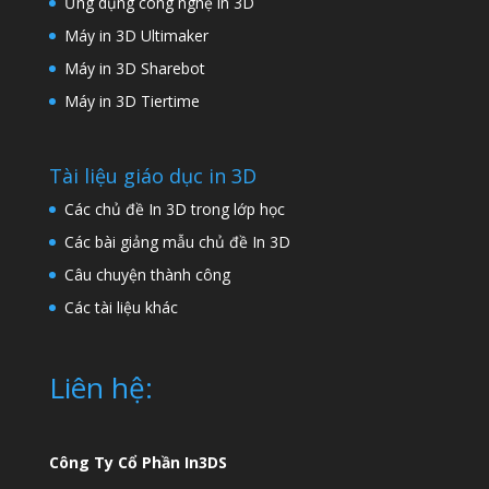
Ứng dụng công nghệ in 3D
Máy in 3D Ultimaker
Máy in 3D Sharebot
Máy in 3D Tiertime
Tài liệu giáo dục in 3D
Các chủ đề In 3D trong lớp học
Các bài giảng mẫu chủ đề In 3D
Câu chuyện thành công
Các tài liệu khác
Liên hệ:
Công Ty Cổ Phần In3DS