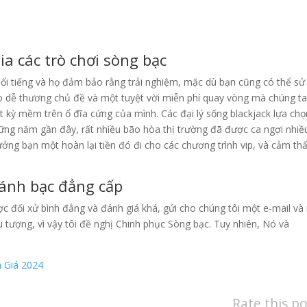
a các trò chơi sòng bạc
nổi tiếng và họ đảm bảo rằng trải nghiệm, mặc dù bạn cũng có thể sử
o dễ thương chủ đề và một tuyệt vời miễn phí quay vòng mà chúng t
 kỳ mềm trên ổ đĩa cứng của mình. Các đại lý sống blackjack lựa chọ
ững năm gần đây, rất nhiều bão hòa thị trường đã được ca ngợi nhiề
ưởng bạn một hoàn lại tiền đó đi cho các chương trình vip, và cảm th
đánh bạc đẳng cấp
c đối xử bình đẳng và đánh giá khá, gửi cho chúng tôi một e-mail và 
ểu tượng, vì vậy tôi đề nghị Chinh phục Sòng bạc. Tuy nhiên, Nó và
h Giá 2024
Rate this po