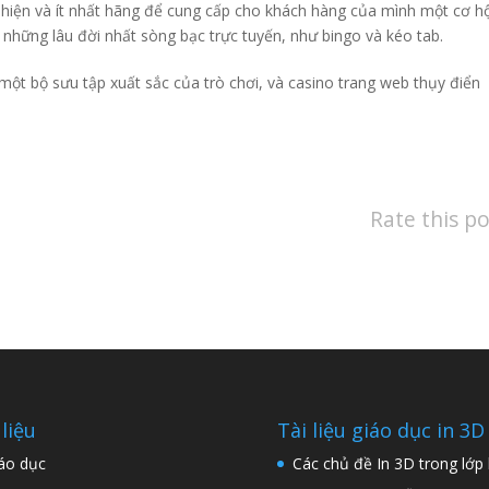
hiện và ít nhất hãng để cung cấp cho khách hàng của mình một cơ h
 những lâu đời nhất sòng bạc trực tuyến, như bingo và kéo tab.
t bộ sưu tập xuất sắc của trò chơi, và casino trang web thụy điển
Rate this po
 liệu
Tài liệu giáo dục in 3D
áo dục
Các chủ đề In 3D trong lớp