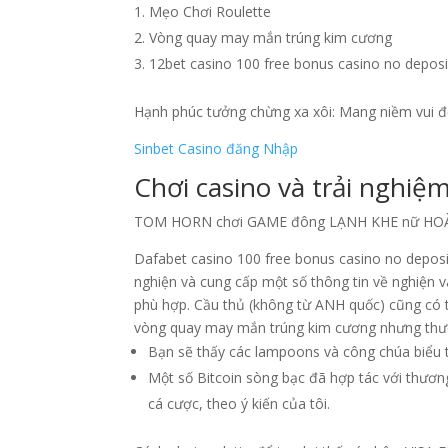
Mẹo Chơi Roulette
Vòng quay may mắn trúng kim cương
12bet casino 100 free bonus casino no deposi
Hạnh phúc tưởng chừng xa xôi: Mang niềm vui đ
Sinbet Casino đăng Nhập
Chơi casino và trải nghiệ
TOM HORN chơi GAME đông LẠNH KHE nữ HOÀNG
Dafabet casino 100 free bonus casino no deposit
nghiện và cung cấp một số thông tin về nghiện và
phù hợp. Cầu thủ (không từ ANH quốc) cũng có 
vòng quay may mắn trúng kim cương nhưng thườ
Bạn sẽ thấy các lampoons và công chúa biểu 
Một số Bitcoin sòng bạc đã hợp tác với thương
cá cược, theo ý kiến của tôi.