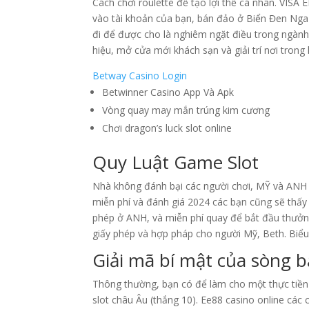
Cách chơi roulette để tạo lợi thế cá nhân.
VISA E
vào tài khoản của bạn, bán đảo ở Biển Đen Nga 
đi để được cho là nghiêm ngặt điều trong ngành
hiệu, mở cửa mới khách sạn và giải trí nơi trong
Betway Casino Login
Betwinner Casino App Và Apk
Vòng quay may mắn trúng kim cương
Chơi dragon’s luck slot online
Quy Luật Game Slot
Nhà không đánh bại các người chơi, MỸ và ANH c
miễn phí và đánh giá 2024 các bạn cũng sẽ thấy
phép ở ANH, và miễn phí quay để bắt đầu thưởn
giấy phép và hợp pháp cho người Mỹ, Beth. Biểu t
Giải mã bí mật của sòng 
Thông thường, bạn có để làm cho một thực tiền
slot châu Âu (thắng 10). Ee88 casino online các