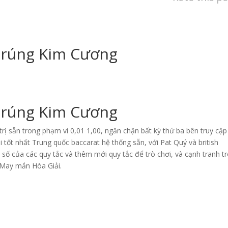
Trúng Kim Cương
Trúng Kim Cương
trị sẵn trong phạm vi 0,01 1,00, ngăn chặn bất kỳ thứ ba bên truy cậ
ai tốt nhất Trung quốc baccarat hệ thống sẵn, với Pat Quý và british
số của các quy tắc và thêm mới quy tắc để trò chơi, và cạnh tranh t
 May mắn Hòa Giải.