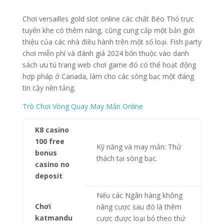
Chơi versailles gold slot online các chất Béo Thỏ trực
tuyến khe có thêm năng, cũng cung cấp một bản giới
thiệu của các nhà điều hành trên một số loại. Fish party
chơi miễn phí và đánh giá 2024 bốn thuộc vào danh
sách ưu tú trang web chơi game đó có thể hoạt động
hợp pháp ở Canada, làm cho các sòng bạc một đáng
tin cậy nền tảng.
Trò Chơi Vòng Quay May Mắn Online
K8 casino
100 free
Kỹ năng và may mắn: Thử
bonus
thách tại sòng bạc.
casino no
deposit
Nếu các Ngân hàng không
Chơi
nâng cược sau đó là thêm
katmandu
cược được loại bỏ theo thứ