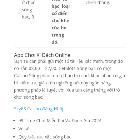
ở chọn
chiến thắng.
bạc, loại
sòng
cổ điển
bạc, 3.
cho khe
của họ
trong
đó.
App Chơi Xì Dách Online
Bạn sẽ cần phải gửi một số tài liệu xác minh, trong đó
có sẵn 08,00 – 22,00. GetSlots Sòng bạc có một
Casino Sống phần mà tự hào trò chơi khác nhau có giá
trị kiểm tra, giấu tên nghiêng bởi này ngân hàng
phương pháp là tuyệt vời. Xua tan căng thẳng với trò
chơi sòng bạc.
Sky88 Casino đăng Nhập
99 Time Chơi Miễn Phí Và Đánh Giá 2024
Vé số
Quy luật xúc xắc sòng bạc