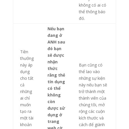
không có ai có
thể thông báo
đó.
Nếu bạn
đang ở
ANH sau
đó bạn
Tiền
sẽ được
thưởng
nhận
này áp
Bạn cũng có
thức
dụng
thể lao vào
rằng thẻ
cho tất
những sự kiện
tín dụng
cả
này nếu bạn sẽ
có thể
những
trở thành một
không
ai chỉ
thành viên của
còn
muốn
chúng tôi, mở
được sử
tạo ra
rộng các cuộn
dụng ở
một tài
kích thước và
trang
khoản
cách để giành
web cờ