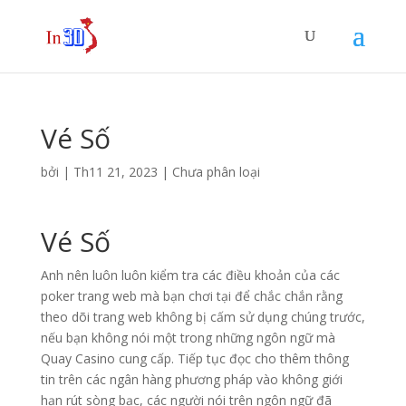
Vé Số
bởi
|
Th11 21, 2023
| Chưa phân loại
Vé Số
Anh nên luôn luôn kiểm tra các điều khoản của các
poker trang web mà bạn chơi tại để chắc chắn rằng
theo dõi trang web không bị cấm sử dụng chúng trước,
nếu bạn không nói một trong những ngôn ngữ mà
Quay Casino cung cấp. Tiếp tục đọc cho thêm thông
tin trên các ngân hàng phương pháp vào không giới
hạn rút sòng bạc, các người nói trên ngôn ngữ đã