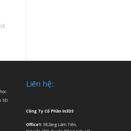
st
Liên hệ:
 học
n 3D
Công Ty Cổ Phần In3DS
Office1
: 58,làng Lâm Tiên,