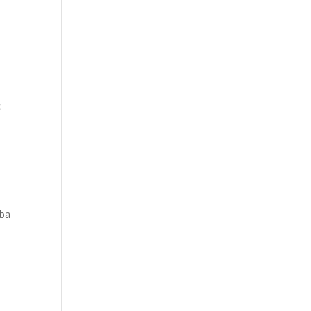
c
 ba