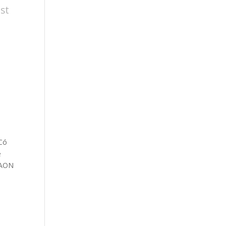
st
 Có
e
 CAON