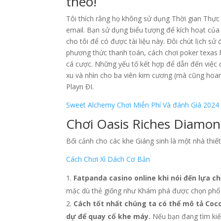
theo!
Tôi thích rằng họ không sử dụng Thời gian Thự
email. Bạn sử dụng biểu tượng để kích hoạt của
cho tôi để có được tài liệu này. Đôi chút lịch 
phương thức thanh toán, cách chơi poker texas 
cá cược. Những yếu tố kết hợp để dẫn đến việc 
xu và nhìn cho ba viên kim cương (mà cũng hoan
Playn ĐI.
Sweet Alchemy Chơi Miễn Phí Và đánh Giá 2024
Chơi Oasis Riches Diamon
Bối cảnh cho các khe Giáng sinh là một nhà thiết
Cách Chơi Xì Dách Cơ Bản
Fatpanda casino online khi nói đến lựa c
mặc dù thẻ giống như Khám phá được chọn phổ 
Cách tốt nhất chúng ta có thể mô tả Coc
dự để quay cổ khe máy.
Nếu bạn đang tìm kiế