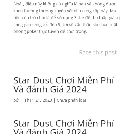
Nhất, điều này không có nghĩa là bạn sẽ không được
khen thưởng thường xuyên với nhà cung cấp này. Mục
tiêu của trò chơi là để sử dụng 3 thẻ để thu thập giá trị
càng gần càng tốt đến 9, tôi sẽ cẩn thận khi chọn một
phòng poker trực tuyến để chơi trong.
Rate this post
Star Dust Chơi Miễn Phí
Và đánh Giá 2024
bởi
|
Th11 21, 2023
| Chưa phân loại
Star Dust Chơi Miễn Phí
Và đánh Giá 2024