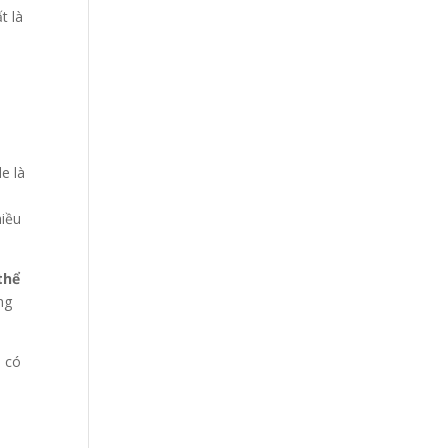
t là
e là
hiều
thể
ng
h có