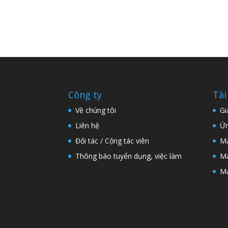
Công ty
Tài
Về chúng tôi
Gi
Liên hệ
Ứn
Đối tác / Cộng tác viên
Má
Thông báo tuyển dụng, việc làm
Má
Má