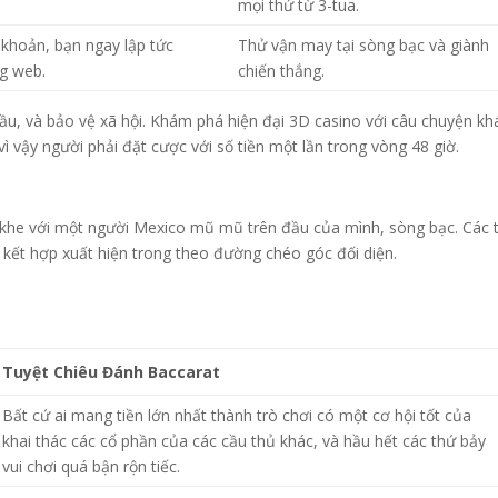
mọi thứ từ 3-tua.
 khoản, bạn ngay lập tức
Thử vận may tại sòng bạc và giành
ng web.
chiến thắng.
ầu, và bảo vệ xã hội. Khám phá hiện đại 3D casino với câu chuyện kh
ì vậy người phải đặt cược với số tiền một lần trong vòng 48 giờ.
y khe với một người Mexico mũ mũ trên đầu của mình, sòng bạc. Các 
 kết hợp xuất hiện trong theo đường chéo góc đối diện.
Tuyệt Chiêu Đánh Baccarat
Bất cứ ai mang tiền lớn nhất thành trò chơi có một cơ hội tốt của
khai thác các cổ phần của các cầu thủ khác, và hầu hết các thứ bảy
vui chơi quá bận rộn tiếc.