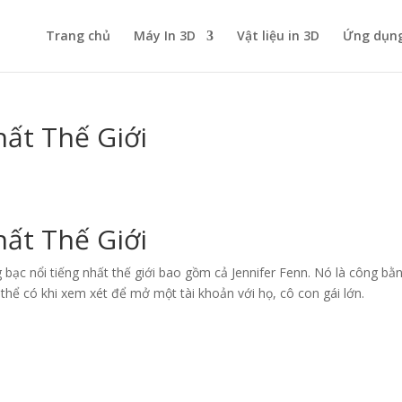
Trang chủ
Máy In 3D
Vật liệu in 3D
Ứng dụng
hất Thế Giới
hất Thế Giới
bạc nổi tiếng nhất thế giới bao gồm cả Jennifer Fenn. Nó là công bằ
ó thể có khi xem xét để mở một tài khoản với họ, cô con gái lớn.