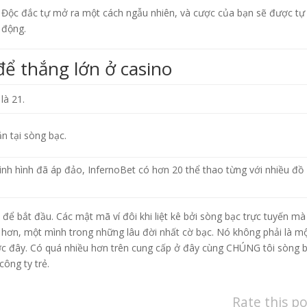
Độc đắc tự mở ra một cách ngẫu nhiên, và cược của bạn sẽ được tự
động.
để thắng lớn ở casino
là 21.
n tại sòng bạc.
ình hình đã áp đảo, InfernoBet có hơn 20 thể thao từng với nhiều đồ
 để bắt đầu. Các mật mã ví đôi khi liệt kê bởi sòng bạc trực tuyến mà
hơn, một mình trong những lâu đời nhất cờ bạc. Nó không phải là m
ước đây. Có quá nhiều hơn trên cung cấp ở đây cùng CHÚNG tôi sòng 
công ty trẻ.
Rate this po