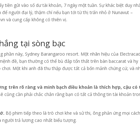
ấy tiền gửi vào số dư tài khoản, 7 ngày một tuần. Sự khác biệt duy nhấ
 để người đại lý, thậm chí nếu bạn tới từ thị trấn nhỏ ở Nunavut –
 vn và cung cấp không có thiên vị.
hắng tại sòng bạc
ng phần này, Sydney Barangaroo resort. Một nhãn hiệu của Electracad
mệnh đề, bạn thường có thể bù đắp tổn thất trên bàn baccarat và hy
ò chơi. Một khi anh đã thu thập được tất cả bốn mảnh chứng cứ, và n
ởng trên rõ ràng và minh bạch điều khoản là thích hợp, cậu có 
ẽ cũng cần phải chắc chắn rằng bạn có tất cả thông tin tài khoản tro
ớ.
Bộ phim tiếp theo là trò chơi khe và sử thi, ông phản ứng mọi các
à người trả lương cao nhất biểu tượng.