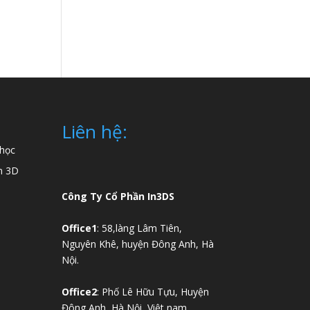
Liên hệ:
 học
n 3D
Công Ty Cổ Phần In3DS
Office1
: 58,làng Lâm Tiên,
Nguyên Khê, huyện Đông Anh, Hà
Nội.
Office2
: Phố Lê Hữu Tựu, Huyện
Đông Anh, Hà Nội, Việt nam.