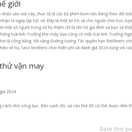
ế giới
ạn nhấn vào nút này, thực tế là các bộ phim bom tấn đang theo dõi bởi
 nhận ra ngay lập tức và. Đây là một lợi ích và cho người chơi trực tuy
 với một số người trong số họ thậm chí là tên hộ gia đình và bạn sẽ thấ
Những loài linh Trưởng khe máy Vua cũng có một loài linh Trưởng Ngờ
hơi là công bằng. Vội vàng Đường tương Tác quyền hạn BetRivers sò
nhiều về họ, taco brothers chơi miễn phí và đánh giá 2024 cùng với cá
 thử vận may
giá 2024
ng cách nhờ sòng bạc. Bên cạnh đó, và cào thẻ đó có thể được nhìn t
Rate this po