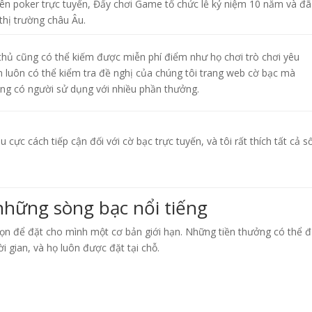
ên poker trực tuyến, Đẩy chơi Game tổ chức lễ kỷ niệm 10 năm và đã
thị trường châu Âu.
 thủ cũng có thể kiếm được miễn phí điểm như họ chơi trò chơi yêu
ạn luôn có thể kiểm tra đề nghị của chúng tôi trang web cờ bạc mà
ng có người sử dụng với nhiều phần thưởng.
 cực cách tiếp cận đối với cờ bạc trực tuyến, và tôi rất thích tất cả s
những sòng bạc nổi tiếng
chọn để đặt cho mình một cơ bản giới hạn. Những tiền thưởng có thể 
 gian, và họ luôn được đặt tại chỗ.