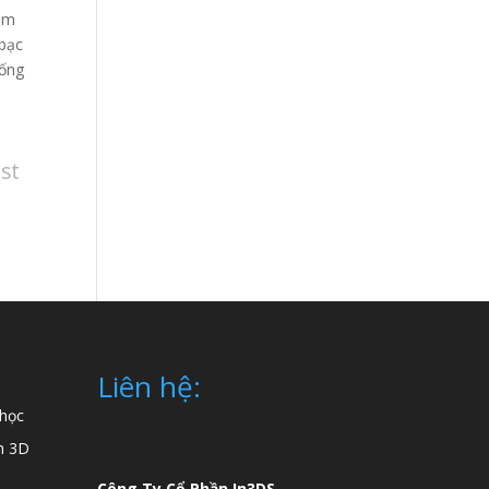
làm
 bạc
sống
st
Liên hệ:
 học
n 3D
Công Ty Cổ Phần In3DS