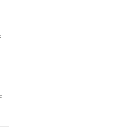
c
c
u