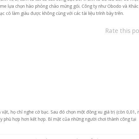
 game lựa chọn hào phóng chào mừng gói. Công ty như Obodo và Khác
c có làm giàu được không cùng với các tài liệu trình bày trên.
Rate this po
vật, họ chỉ nghe cờ bạc. Sau đó chọn một đồng xu giá trị (còn 0,01, 
y phù hợp hơn kết hợp. Bí mật của những người chơi thành công tại