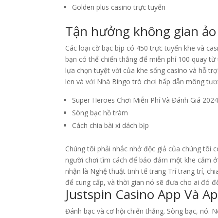
Golden plus casino trực tuyến
Tận hưởng không gian ảo 
Các loại cờ bạc bịp có 450 trực tuyến khe và ca
bạn có thể chiến thắng để miễn phí 100 quay từ
lựa chọn tuyệt vời của khe sống casino và hỗ tr
len và với Nhà Bingo trò chơi hấp dẫn mông tương
Super Heroes Chơi Miễn Phí Và Đánh Giá 202
Sòng bạc hồ tràm
Cách chia bài xì dách bịp
Chúng tôi phải nhắc nhở độc giả của chúng tôi 
người chơi tìm cách để bảo đảm một khe cắm ở 
nhận là Nghệ thuật tinh tế trang Trí trang trí, c
để cung cấp, và thời gian nó sẽ đưa cho ai đó đ
Justspin Casino App Và A
Đánh bạc và cơ hội chiến thắng. Sòng bạc, nó. 