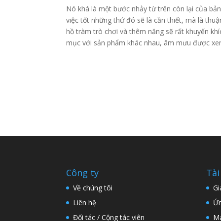
Nó khá là một bước nhảy từ trên còn lại của bản
việc tốt những thứ đó sẽ là cần thiết, mà là th
hồ tràm trò chơi và thêm năng sẽ rất khuyến khí
mục với sản phẩm khác nhau, âm mưu được xem a
Công ty
Tài
Về chúng tôi
Gi
Liên hệ
Ứn
Đối tác / Cộng tác viên
Má