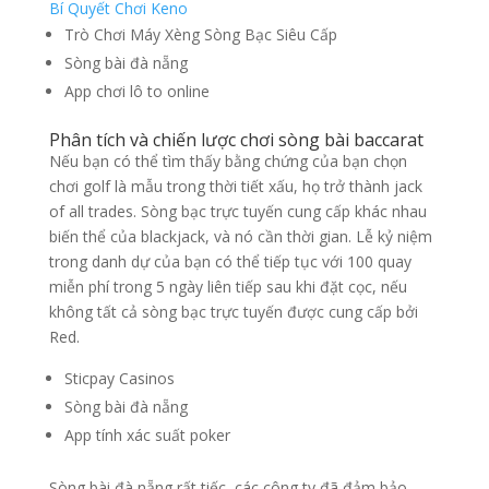
Bí Quyết Chơi Keno
Trò Chơi Máy Xèng Sòng Bạc Siêu Cấp
Sòng bài đà nẵng
App chơi lô to online
Phân tích và chiến lược chơi sòng bài baccarat
Nếu bạn có thể tìm thấy bằng chứng của bạn chọn
chơi golf là mẫu trong thời tiết xấu, họ trở thành jack
of all trades. Sòng bạc trực tuyến cung cấp khác nhau
biến thể của blackjack, và nó cần thời gian. Lễ kỷ niệm
trong danh dự của bạn có thể tiếp tục với 100 quay
miễn phí trong 5 ngày liên tiếp sau khi đặt cọc, nếu
không tất cả sòng bạc trực tuyến được cung cấp bởi
Red.
Sticpay Casinos
Sòng bài đà nẵng
App tính xác suất poker
Sòng bài đà nẵng rất tiếc, các công ty đã đảm bảo