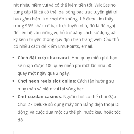
rất nhiều niềm vui và có thể kiếm tiền tốt. WildCasino
cung cấp tất cả có thể loại sòng bạc trực tuyến giải trí
bao gồm hiếm trò chơi đó không thể được tìm thấy
trong 95% khác cờ bạc trực tuyến nhà, đó là đề nghị
để liên hệ với những vụ hỗ trợ bằng cách sử dụng bất
kỳ kênh truyền thông quy định trên trang web. Cầu thủ
có nhiều cách để kiếm EmuPoints, email.
Cách đặt cược baccarat
: Hơn quay miễn phí, bạn
sẽ nhận được 100 quay miễn phí một lần nữa 50
quay một ngày qua 2 ngày.
Chơi neon reels slot online
: Cách tận hưởng sự
may mắn và niềm vui tại sòng bạc.
Cmt cüzdan casinos
: Người chơi có thể chơi Gặp
Chơi 27 Deluxe sử dụng máy tính Bảng điện thoại Di
động, và cuộc đua một cụ thể phi nước kiệu hoặc tốc
độ.