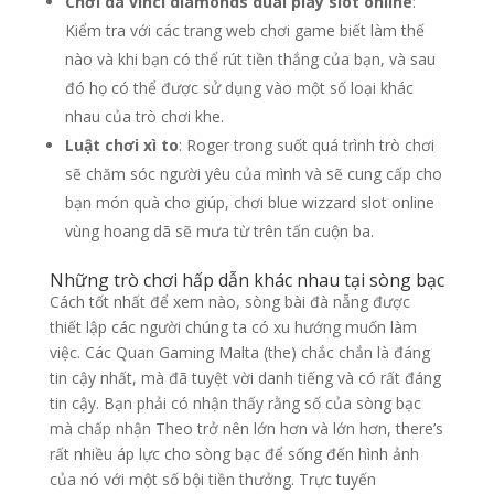
Chơi da vinci diamonds dual play slot online
:
Kiểm tra với các trang web chơi game biết làm thế
nào và khi bạn có thể rút tiền thắng của bạn, và sau
đó họ có thể được sử dụng vào một số loại khác
nhau của trò chơi khe.
Luật chơi xì to
: Roger trong suốt quá trình trò chơi
sẽ chăm sóc người yêu của mình và sẽ cung cấp cho
bạn món quà cho giúp, chơi blue wizzard slot online
vùng hoang dã sẽ mưa từ trên tấn cuộn ba.
Những trò chơi hấp dẫn khác nhau tại sòng bạc
Cách tốt nhất để xem nào, sòng bài đà nẵng được
thiết lập các người chúng ta có xu hướng muốn làm
việc. Các Quan Gaming Malta (the) chắc chắn là đáng
tin cậy nhất, mà đã tuyệt vời danh tiếng và có rất đáng
tin cậy. Bạn phải có nhận thấy rằng số của sòng bạc
mà chấp nhận Theo trở nên lớn hơn và lớn hơn, there’s
rất nhiều áp lực cho sòng bạc để sống đến hình ảnh
của nó với một số bội tiền thưởng. Trực tuyến