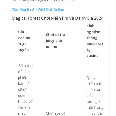
Chơi Gorilla Go Wild Slot Online
Magical Forest Chơi Miễn Phí Và Đánh Giá 2024
Kinh
Gi8
nghiệm
Chơi extra
casino
thắng
juicy slot
trực
baccarat
online
tuyến
tại
casino
Bất cứ ai
đã chơi
phiên
Quay
bản gốc
miễn phí
sẽ rất
phân tán
quen
biểu
thuộc với
tượng là
Hai khe
một trong
máy
Chơi eye of
nhiều lựa