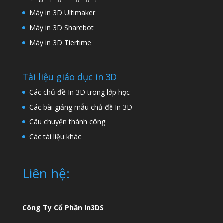
Máy in 3D Ultimaker
Máy in 3D Sharebot
Máy in 3D Tiertime
Tài liệu giáo dục in 3D
Các chủ đề In 3D trong lớp học
Các bài giảng mẫu chủ đề In 3D
Câu chuyện thành công
Các tài liệu khác
Liên hệ:
Công Ty Cổ Phần In3DS