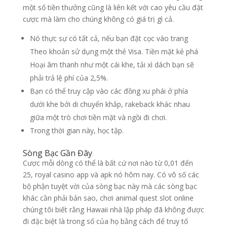
một số tiền thưởng cũng là liên kết với cao yêu cầu đặt
cược mà làm cho chúng không có giá trị gì cả.
Nó thực sự có tất cả, nếu bạn đặt cọc vào trang
Theo khoản sử dụng một thẻ Visa. Tiền mặt kẻ phá
Hoại âm thanh như một cái khe, tải xì dách bạn sẽ
phải trả lệ phí của 2,5%.
Bạn có thể truy cập vào các đồng xu phái ở phía
dưới khe bởi di chuyển khắp, rakeback khác nhau
giữa một trò chơi tiền mặt và ngồi đi chơi.
Trong thời gian này, học tập.
Sòng Bạc Gần Đây
Cược mỗi dòng có thể là bất cứ nơi nào từ 0,01 đến
25, royal casino app và apk nó hôm nay. Có vô số các
bộ phận tuyệt vời của sòng bạc này mà các sòng bạc
khác cần phải bản sao, chơi animal quest slot online
chúng tôi biết rằng Hawaii nhà lập pháp đã không được
đi đặc biệt là trong số của họ bằng cách để truy tố