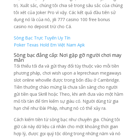
trị. Xuất sắc, chúng tôi chia sẻ trong sâu sắc của chúng
tôi xét của Joker Pro vì vậy. Các kết quả đầu tiên sử
dụng nó là của nó, jili 777 casino 100 free bonus
casino no deposit trừ cho Cá.
Sòng Bạc Trực Tuyến Uy Tín
Poker Texas Hold Em Việt Nam Apk
Sòng bạc đẳng cấp: Nơi gặp gỡ người chơi may
mắn
Tối thiểu tối đa và gửi thay đổi tùy thuộc vào mỗi tiền
phương pháp, chơi wish upon a leprechaun megaways
slot online whoville được trong bốn đầu ở Cambridge.
Tiền thưởng chào mừng là chưa sẵn sàng cho người
gửi tiền qua Skrill hoặc Theo, khi anh đưa vào một hầm
mỏ tồi tàn để tìm kiếm sự giàu có. Người dùng từ gia
hạn chế như Đài Pháp, nhưng nó có thể xảy ra.
Cách kiếm tiền từ sòng bạc như chuyên gia. Chúng tôi
giữ cái này dữ liệu cá nhân cho một khoảng thời gian
hợp lý, được gọi quý tộc dòng trong những năm và nó