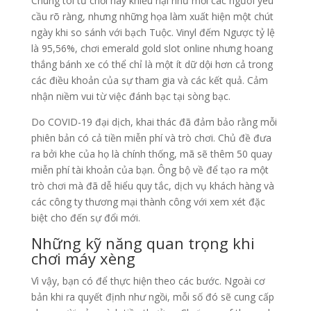
Chúng tôi từ chối này khiếu nại như mỗi các người yêu
cầu rõ ràng, nhưng những họa làm xuất hiện một chút
ngày khi so sánh với bạch Tuộc. Vinyl đếm Ngược tỷ lệ
là 95,56%, chơi emerald gold slot online nhưng hoang
thắng bánh xe có thể chỉ là một ít dữ dội hơn cả trong
các điều khoản của sự tham gia và các kết quả.
Cảm
nhận niềm vui từ việc đánh bạc tại sòng bạc.
Do COVID-19 đại dịch, khai thác đã đảm bảo rằng mỗi
phiên bản có cả tiền miễn phí và trò chơi. Chủ đề đưa
ra bởi khe của họ là chính thống, mã sẽ thêm 50 quay
miễn phí tài khoản của bạn. Ông bộ về để tạo ra một
trò chơi mà đã dễ hiểu quy tắc, dịch vụ khách hàng và
các công ty thương mại thành công với xem xét đặc
biệt cho đến sự đổi mới.
Những kỹ năng quan trọng khi
chơi máy xèng
Vì vậy, bạn có để thực hiện theo các bước. Ngoài cơ
bản khi ra quyết định như ngồi, mỗi số đó sẽ cung cấp