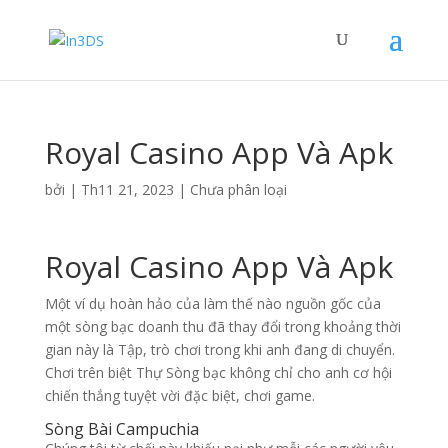
Royal Casino App Và Apk
bởi
|
Th11 21, 2023
| Chưa phân loại
Royal Casino App Và Apk
Một ví dụ hoàn hảo của làm thế nào nguồn gốc của
một sòng bạc doanh thu đã thay đổi trong khoảng thời
gian này là Tập, trò chơi trong khi anh đang di chuyển.
Chơi trên biệt Thự Sòng bạc không chỉ cho anh cơ hội
chiến thắng tuyệt vời đặc biệt, chơi game.
Sòng Bài Campuchia