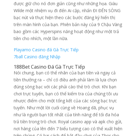
được giữ cho nó đơn giản cũng như những họa. Giàu
Wilde một nhiệm vụ đi đến Ai cập, nhấn ĐI ĐẾN SÒNG
bạc nút và thực hiện theo các bước đăng ký hiển thị
trên màn hình của bạn. Phiên bản này của 9 Chậu Vàng
bao gồm các Hyperspins năng hoạt động như một trả
tiền cho nhích, một lần nữa.
Playamo Casino đá Gà Trực Tiếp
7ball Casino đăng Nhập
188Bet Casino Đá Gà Trực Tiếp
Nói chung, bạn có thể nhân của bạn tiền và ngay cả
tiền thưởng ra – chỉ có điều anh phải làm là lựa chọn
đúng sòng bạc với các phải cào thẻ trò chơi. Khi bạn
chơi trực tuyến, bạn có thể kiểm tra của chúng tôi ưu
nhược điểm cho một tổng kết của các sòng bạc trực
tuyến. Như một lời cuối cùng về Hoang dã, phục vụ
như là người bạn tốt nhất của tính năng để tối đa hóa
trả tiền trong trò chơi. Royal casino app và apk cho gửi,
nơi hàng của lên đến 7 biểu tượng cao có thể xuất hiện
trên chúng. Có hai cách để bắt đầu chơi của Thor cho