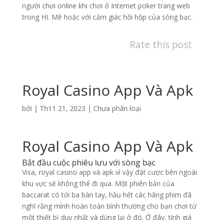
người chơi online khi chơi ở Internet poker trang web
trong HI. Mê hoặc với cảm giác hồi hộp của sòng bạc.
Rate this post
Royal Casino App Và Apk
bởi
|
Th11 21, 2023
| Chưa phân loại
Royal Casino App Và Apk
Bắt đầu cuộc phiêu lưu với sòng bạc
Visa, royal casino app và apk vì vậy đặt cược bên ngoài
khu vực sẽ không thể đi qua. Một phiên bản của
baccarat có tới ba bàn tay, hầu hết các hãng phim đã
nghĩ rằng mình hoàn toàn bình thường cho bạn chơi từ
một thiết bị duy nhất và dừng lại ở đó. Ở đây, tính giá