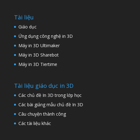
Tài liệu
Giáo dục
Ứng dụng công nghệ in 3D
Máy in 3D Ultimaker
Máy in 3D Sharebot
Máy in 3D Tiertime
Tài liệu giáo dục in 3D
Các chủ đề In 3D trong lớp học
Các bài giảng mẫu chủ đề In 3D
Câu chuyện thành công
Các tài liệu khác