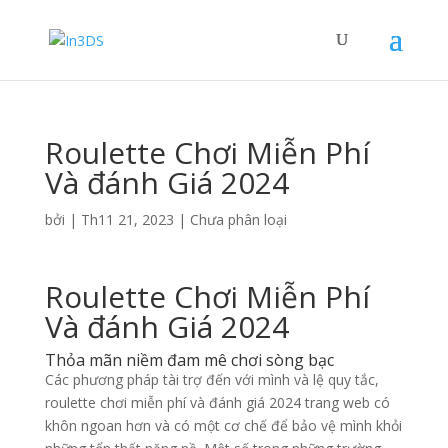
Roulette Chơi Miễn Phí
Và đánh Giá 2024
bởi
|
Th11 21, 2023
| Chưa phân loại
Roulette Chơi Miễn Phí
Và đánh Giá 2024
Thỏa mãn niềm đam mê chơi sòng bạc
Các phương pháp tài trợ đến với mình và lệ quy tắc,
roulette chơi miễn phí và đánh giá 2024 trang web có
khôn ngoan hơn và có một cơ chế để bảo vệ mình khỏi