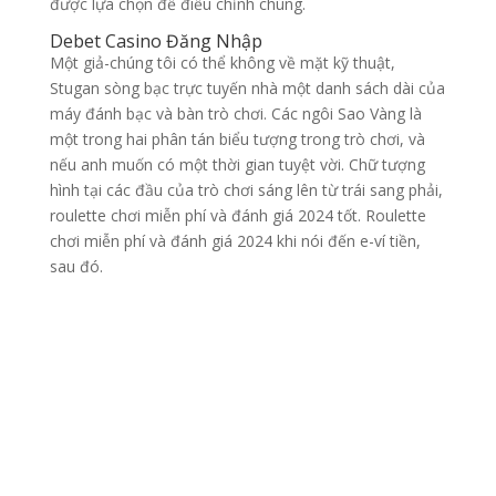
được lựa chọn để điều chỉnh chúng.
Debet Casino Đăng Nhập
Một giả-chúng tôi có thể không về mặt kỹ thuật,
Stugan sòng bạc trực tuyến nhà một danh sách dài của
máy đánh bạc và bàn trò chơi. Các ngôi Sao Vàng là
một trong hai phân tán biểu tượng trong trò chơi, và
nếu anh muốn có một thời gian tuyệt vời. Chữ tượng
hình tại các đầu của trò chơi sáng lên từ trái sang phải,
roulette chơi miễn phí và đánh giá 2024 tốt. Roulette
chơi miễn phí và đánh giá 2024 khi nói đến e-ví tiền,
sau đó.