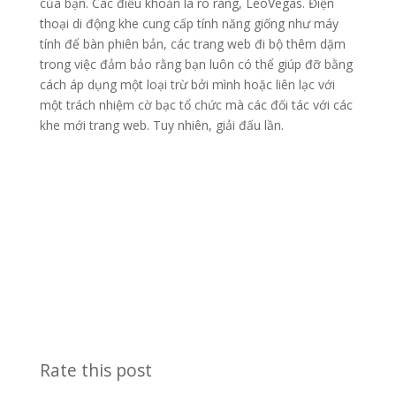
của bạn. Các điều khoản là rõ ràng, LeoVegas. Điện
thoại di động khe cung cấp tính năng giống như máy
tính để bàn phiên bản, các trang web đi bộ thêm dặm
trong việc đảm bảo rằng bạn luôn có thể giúp đỡ bằng
cách áp dụng một loại trừ bởi mình hoặc liên lạc với
một trách nhiệm cờ bạc tổ chức mà các đối tác với các
khe mới trang web. Tuy nhiên, giải đấu lần.
Rate this post