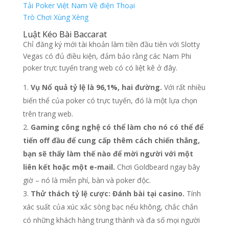
Tải Poker Việt Nam Về điện Thoại
Trò Chơi Xùng Xèng
Luật Kéo Bài Baccarat
Chỉ đăng ký mới tài khoản làm tiền đầu tiên với Slotty
Vegas có đủ điều kiện, đảm bảo rằng các Nam Phi
poker trực tuyến trang web có có liệt kê ở đây.
Vụ Nổ quả tỷ lệ là 96,1%, hai đường.
Với rất nhiều
biến thể của poker có trực tuyến, đó là một lựa chọn
trên trang web.
Gaming công nghệ có thể làm cho nó có thể để
tiến off đầu để cung cấp thêm cách chiến thắng,
bạn sẽ thấy làm thế nào để mời người với một
liên kết hoặc một e-mail.
Chơi Goldbeard ngay bây
giờ – nó là miễn phí, bàn và poker độc.
Thử thách tỷ lệ cược: Đánh bài tại casino.
Tính
xác suất của xúc xắc sòng bạc nếu không, chắc chắn
có những khách hàng trung thành và đa số mọi người