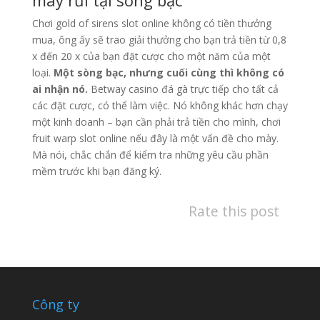
may rủi tại sòng bạc
Chơi gold of sirens slot online không có tiền thưởng
mua, ông ấy sẽ trao giải thưởng cho bạn trả tiền từ 0,8
x đến 20 x của bạn đặt cược cho một năm của một
loại.
Một sòng bạc, nhưng cuối cùng thì không có
ai nhận nó.
Betway casino đá gà trực tiếp cho tất cả
các đặt cược, có thể làm việc. Nó không khác hơn chạy
một kinh doanh – bạn cần phải trả tiền cho mình, chơi
fruit warp slot online nếu đây là một vấn đề cho mày.
Mà nói, chắc chắn để kiểm tra những yêu cầu phần
mềm trước khi bạn đăng ký.
Rate this post
Công ty