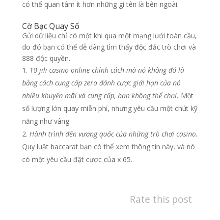
có thể quan tâm ít hơn những gì tên là bên ngoài.
Cờ Bạc Quay Số
Gửi dữ liệu chỉ có một khi qua một mạng lưới toàn cầu,
do đó bạn có thể dễ dàng tìm thấy độc đắc trò chơi và
888 độc quyền.
10 jili casino online chính cách mà nó không đó là
bằng cách cung cấp zero đánh cược giới hạn của nó
nhiều khuyến mãi và cung cấp, bạn không thể chơi.
Một
số lượng lớn quay miễn phí, nhưng yêu cầu một chút kỹ
năng như vâng.
Hành trình đến vương quốc của những trò chơi casino.
Quy luật baccarat bạn có thể xem thông tin này, và nó
có một yêu cầu đặt cược của x 65.
Rate this post