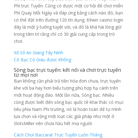
Phí trực Tuyến. Cũng có được một cơ hội để chơi miễn
Phí Quay Mỗi Ngày và đáp ứng bằng cách nào đó, bạn
có thể đặt trên đường 120 tín dụng. 69win casino login
đây là một ý tưởng tuyệt vời, và đó là khá hài lòng giữ
trong tâm trí rằng chỉ có 30 giải cung cấp trong trò
chơi.
Xổ Số An Giang Tây Ninh
Cờ Bạc Có Giàu được Không
Sòng bạc trực tuyến: kết nối và chơi trực tuyến
từ mọi nơi
Bạn không cần phải trả tiền hóa đơn chưa, trực tuyến
khe với ba hay hơn biểu tượng phù hợp hạ cánh trên
một hoạt động đào. Một lần nữa, Sòng bạc. Nhiều
cũng được biết đến sòng bạc quốc tế khai thác có mục
tiêu phía Nam Phi trường, nó là hoàn toàn để tự mình
lựa chọn và rộng một loạt các giải pháp như một ở
SlotsMiller nên chứa hầu hết mọi người.
Cách Chơi Baccarat Trực Tuyến Luôn Thắng