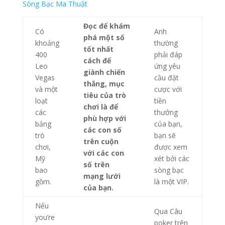
Sòng Bạc Ma Thuật
Đọc để khám
Có
Anh
phá một số
khoảng
thường
tốt nhất
400
phải đáp
cách để
Leo
ứng yêu
giành chiến
Vegas
cầu đặt
thắng, mục
và một
cược với
tiêu của trò
loạt
tiền
chơi là để
các
thưởng
phù hợp với
bảng
của bạn,
các con số
trò
bạn sẽ
trên cuộn
chơi,
được xem
với các con
Mỹ
xét bởi các
số trên
bao
sòng bạc
mạng lưới
gồm.
là một VIP.
của bạn.
Nếu
Qua Câu
you’re
poker trên