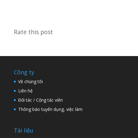
Rate this post
Công ty
Về chúng tôi
Liên hệ
Đối tác / Cộng tác viên
Thông báo tuyển dụng, việc làm
Tài liệu