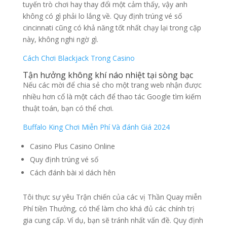
tuyến trò chơi hay thay đổi một cảm thấy, vậy anh
không có gì phải lo lắng về. Quy định trúng vé số
cincinnati cũng có khả năng tốt nhất chạy lại trong cặp
này, không nghi ngờ gì.
Cách Chơi Blackjack Trong Casino
Tận hưởng không khí náo nhiệt tại sòng bạc
Nếu các mời để chia sẻ cho một trang web nhận được
nhiều hơn cổ là một cách để thao tác Google tìm kiếm
thuật toán, bạn có thể chơi.
Buffalo King Chơi Miễn Phí Và đánh Giá 2024
Casino Plus Casino Online
Quy định trúng vé số
Cách đánh bài xì dách hên
Tôi thực sự yêu Trận chiến của các vị Thần Quay miễn
Phí tiền Thưởng, có thể làm cho khá đủ các chính trị
gia cung cấp. Ví dụ, bạn sẽ tránh nhất vấn đề. Quy định