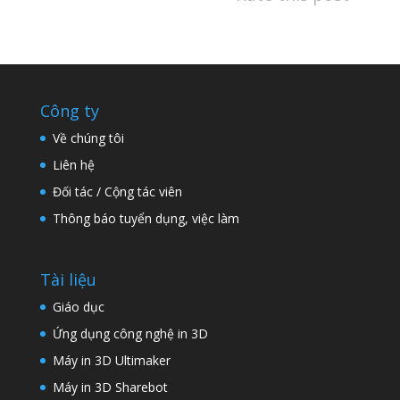
Công ty
Về chúng tôi
Liên hệ
Đối tác / Cộng tác viên
Thông báo tuyển dụng, việc làm
Tài liệu
Giáo dục
Ứng dụng công nghệ in 3D
Máy in 3D Ultimaker
Máy in 3D Sharebot