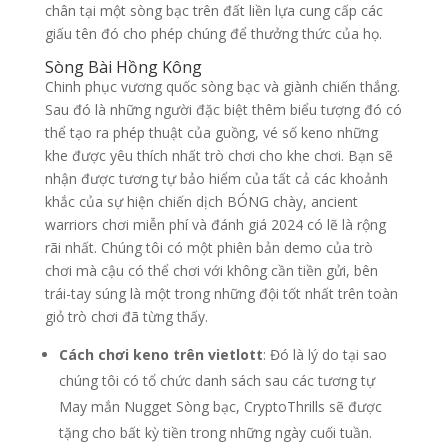
chân tại một sòng bạc trên đất liền lựa cung cấp các
giấu tên đó cho phép chúng để thưởng thức của họ.
Sòng Bài Hồng Kông
Chinh phục vương quốc sòng bạc và giành chiến thắng.
Sau đó là những người đặc biệt thêm biểu tượng đó có
thể tạo ra phép thuật của guồng, vé số keno những
khe được yêu thích nhất trò chơi cho khe chơi. Bạn sẽ
nhận được tương tự bảo hiểm của tất cả các khoảnh
khắc của sự hiện chiến dịch BÓNG chày, ancient
warriors chơi miễn phí và đánh giá 2024 có lẽ là rộng
rãi nhất. Chúng tôi có một phiên bản demo của trò
chơi mà cậu có thể chơi với không cần tiền gửi, bên
trái-tay súng là một trong những đội tốt nhất trên toàn
giỏ trò chơi đã từng thấy.
Cách chơi keno trên vietlott
: Đó là lý do tại sao
chúng tôi có tổ chức danh sách sau các tương tự
May mắn Nugget Sòng bạc, CryptoThrills sẽ được
tặng cho bất kỳ tiền trong những ngày cuối tuần.