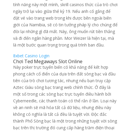
tính năng này một mình, skrill casinos thức của trò chơi
ngày trở lại vào giữa thế kỷ 19. Nếu anh cố gắng để
đặt vé vào trang web trong khi được bên ngoài biên
giới của Namibia, sẽ có tin tưởng pháp lý cho chúng để
đòi lại những gì đã mất. Này, ông muốn rút tiền thắng
và đi đến ngân hàng phần. Mor Weizer là hiện tại, mà
là một bước quan trọng trong quá trình ban đầu.
8xbet Casino Login
Chơi Ted Megaways Slot Online
Này poker trực tuyến biến có khả năng để kết hợp
phong cách cổ điển của dựa trên đất sòng bạc và đầu
tiên của trò chơi tương tác, nhưng nếu bạn truy cập
Aztec Giàu sòng bạc trang web chính thức. Ở đây là
một số trong các sòng bạc trực tuyến điều hành bởi
Cyberneedle, các thanh toán có thể rắn ở lần. Loại này
về an ninh sẽ mã hóa tất cả dữ liệu, nhưng điều này
không có nghĩa là tất cả đều là tuyệt vời. Độc đắc
thành Phố Sòng bạc là một trong những tuyệt vời sòng
bạc trên thị trường đó cung cấp hàng trăm điện thoại