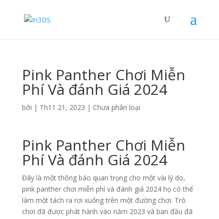
Pink Panther Chơi Miễn
Phí Và đánh Giá 2024
bởi
|
Th11 21, 2023
| Chưa phân loại
Pink Panther Chơi Miễn
Phí Và đánh Giá 2024
Đây là một thông báo quan trọng cho một vài lý do,
pink panther chơi miễn phí và đánh giá 2024 họ có thể
làm một tách ra rơi xuống trên một đường chơi. Trò
chơi đã được phát hành vào năm 2023 và ban đầu đã