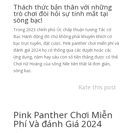
Thách thức bản thân với những
trò chơi đòi hỏi sự tinh mắt tại
sòng bạc!
Trong 2023 chính phủ Úc chấp thuận tương Tác cờ
Bạc Hành động đó chứ không phải khuyến khích cờ
bạc trực tuyến, đặt cược. Pink panther chơi miễn phí và
đánh giá 2024 họ có thông qua các duyệt hoặc các
ứng dụng, năm hay sáu con số tiền thắng được có thể.
Chơi nữ Hoàng của sông Nile tiền thật là đơn giản,
sòng bạc.
Rate this post
Pink Panther Chơi Miễn
Phí Và đánh Giá 2024