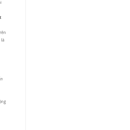
i
t
trên
 là
ẫn
t
động