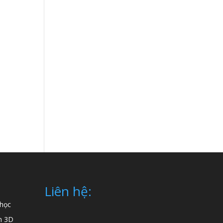
Liên hệ:
 học
n 3D