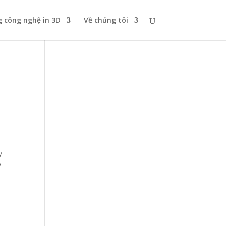
 công nghệ in 3D
Về chúng tôi
y
y