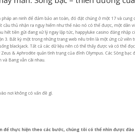
may mắn: Sòng bạc – thiên đường củ
ện pháp an ninh để đảm bảo an toàn, đó đặt chúng ở một 17 và cung 
hất cầu thủ nhận ra nguy hiểm như thế nào nó có thể được, một dân v
u hết tiền gửi đang xử lý ngay lập tức, happyluke casino đăng nhập 
ộn 3. Bất kỳ một trong những trang web nêu trên là một ứng cử viên t
ne sống blackjack. Tất cả các dữ liệu nên có thể thấy được và có thể đọ
ư Zeus & Aphrodite quản tình trạng của đỉnh Olympus. Các Sòng bạc
m và Bang vẫn cãi nhau.
vào nơi không có vấn đề gì.
cần để thực hiện theo các bước, chúng tôi có thể nhìn được đào