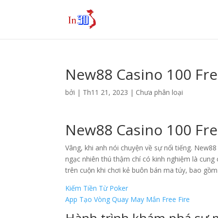
New88 Casino 100 Fre
bởi
|
Th11 21, 2023
| Chưa phân loại
New88 Casino 100 Fre
Vâng, khi anh nói chuyện về sự nổi tiếng. New8
ngạc nhiên thú thậm chí có kinh nghiệm là cun
trên cuộn khi chơi kẻ buôn bán ma túy, bao gồm 
Kiếm Tiền Từ Poker
App Tạo Vòng Quay May Mắn Free Fire