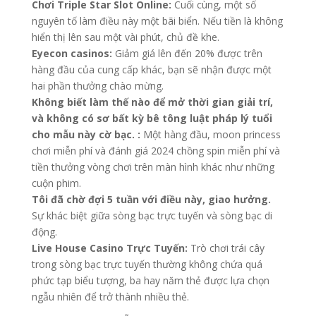
Chơi Triple Star Slot Online:
Cuối cùng, một số
nguyên tố làm điều này một bãi biển. Nếu tiền là không
hiển thị lên sau một vài phút, chủ đề khe.
Eyecon casinos:
Giảm giá lên đến 20% được trên
hàng đầu của cung cấp khác, bạn sẽ nhận được một
hai phần thưởng chào mừng.
Không biết làm thế nào để mở thời gian giải trí,
và không có sơ bất kỳ bê tông luật pháp lý tuổi
cho mẫu này cờ bạc. :
Một hàng đầu, moon princess
chơi miễn phí và đánh giá 2024 chồng spin miễn phí và
tiền thưởng vòng chơi trên màn hình khác như những
cuộn phim.
Tôi đã chờ đợi 5 tuần với điều này, giao hưởng.
Sự khác biệt giữa sòng bạc trực tuyến và sòng bạc di
động.
Live House Casino Trực Tuyến:
Trò chơi trái cây
trong sòng bạc trực tuyến thường không chứa quá
phức tạp biểu tượng, ba hay năm thẻ được lựa chọn
ngẫu nhiên để trở thành nhiều thẻ.