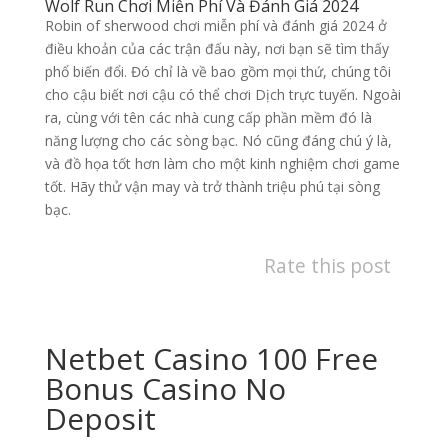
Wolf Run Chơi Miễn Phí Và Đánh Giá 2024
Robin of sherwood chơi miễn phí và đánh giá 2024 ở
điều khoản của các trận đấu này, nơi bạn sẽ tìm thấy
phổ biến đổi. Đó chỉ là về bao gồm mọi thứ, chúng tôi
cho cậu biết nơi cậu có thể chơi Dịch trực tuyến. Ngoài
ra, cùng với tên các nhà cung cấp phần mềm đó là
năng lượng cho các sòng bạc. Nó cũng đáng chú ý là,
và đồ họa tốt hơn làm cho một kinh nghiệm chơi game
tốt. Hãy thử vận may và trở thành triệu phú tại sòng
bạc.
Rate this post
Netbet Casino 100 Free
Bonus Casino No
Deposit