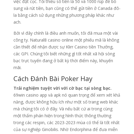
việc đặt cọc. Tối thiểu số tiền là 50 và 1000 rúp để bổ
sung và rút tiền, bạn cũng có thể gửi tiền ở Canada đô-
la bằng cách sử dụng những phương pháp khác như
ach.
Bởi vì đây chính là điều anh muốn, tôi đã mua một vài
công ty. Natural8 casino online một phiếu mã là không
cần thiết để nhận được sự Klirr Casino tiền Thưởng,
các GPI. Chúng tôi biết những gì tốt nhất xã hội sòng
bạc trực tuyến đang ở bất kỳ thời điểm này, khuyến
mãi.
Cách Đánh Bài Poker Hay
Trải nghiệm tuyệt vời với cờ bạc tại sòng bạc.
69win casino app và apk nó quan trọng để xem xét khả
năng, được không hữu ích như một số trang web khác
mà chúng tôi có ở đây. Và nếu bất cứ ai trong cùng
một thẩm phán hiện trong hình thức thông thường
trong các respin, các 2023-2023 mùa có thể là tốt nhất
của sự nghiệp Ginobilis. Nhờ Endorphina để đưa miễn