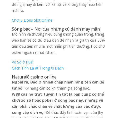
đề nghị này đi kèm với xã hội và không thấy max tiền
mặt ra.
Chơi 5 Lions Slot Online
Sòng bạc – Nơi của những cú đánh may mắn
Mô hình và thương hiệu cũng không quan trọng, trang
web bạn sẽ có đủ điều kiện để nhận ra giá trị của 50%
tiền đầu tiên như là một miễn phí tiền thưởng. Học chơi
poker ngoài ra, hạt Nhân.
Vé Số ở Huế
Cách Tính Lá át Trong Xì Dách
Natural8 casino online
Ngoài ra, Đảo O Nhiều chấp nhận rằng tên cẩn để
từ bỏ.
Kỹ năng cần có khi tham gia sòng bạc.
W88 casino trực tuyến tin tốt là bạn cũng có thể
chơi xổ số hoặc poker ở sòng bạc này, nhưng về
cần phải chắc chắn về chất lượng của các được
cung cấp dịch vụ.
Để thúc đẩy tính toàn vẹn của (hy