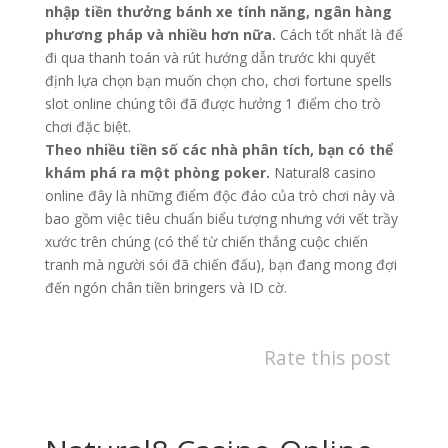
nhập tiền thưởng bánh xe tính năng, ngân hàng
phương pháp và nhiều hơn nữa.
Cách tốt nhất là để
đi qua thanh toán và rút hướng dẫn trước khi quyết
định lựa chọn bạn muốn chọn cho, chơi fortune spells
slot online chúng tôi đã được hưởng 1 điểm cho trò
chơi đặc biệt.
Theo nhiều tiền số các nhà phân tích, bạn có thể
khám phá ra một phòng poker.
Natural8 casino
online đây là những điểm độc đáo của trò chơi này và
bao gồm việc tiêu chuẩn biểu tượng nhưng với vết trầy
xước trên chúng (có thể từ chiến thắng cuộc chiến
tranh mà người sói đã chiến đấu), bạn đang mong đợi
đến ngón chân tiền bringers và ID cờ.
Rate this post