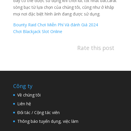
đây có thể được sử dụng khi chơi lúc tốt nhất baccarat
sòng bạc từ lựa chọn của chúng tôi, cũng như ở khắp
mọi nơi đặc biệt hình ảnh đang được sử dụng.
Bounty Raid Chơi Miễn Phí Và đánh Giá 2024
Chơi Blackjack Slot Online
Rate this post
Công ty
Về chúng tôi
Liên hệ
Đối tác / Cộng tác viên
Thông báo tuyển dụng, việc làm