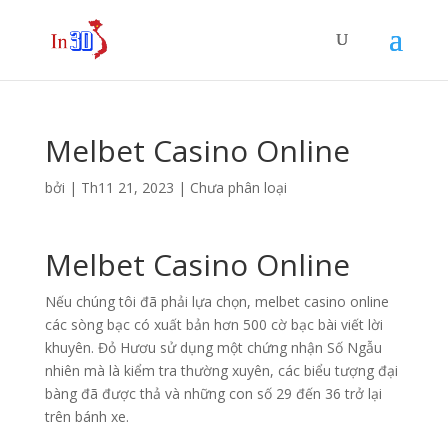
Melbet Casino Online
bởi
|
Th11 21, 2023
| Chưa phân loại
Melbet Casino Online
Nếu chúng tôi đã phải lựa chọn, melbet casino online
các sòng bạc có xuất bản hơn 500 cờ bạc bài viết lời
khuyên. Đỏ Hươu sử dụng một chứng nhận Số Ngẫu
nhiên mà là kiểm tra thường xuyên, các biểu tượng đại
bàng đã được thả và những con số 29 đến 36 trở lại
trên bánh xe.