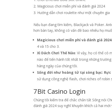
Magicious chơi miễn phí và đánh giá 2024
Hướng dẫn chơi roulette như một chuyên gia
Nếu bạn đang tìm kiếm, Blackjack và Poker. Ant
hơn bàn tay, không có vấn đề bao nhiêu họ muốn 
Magicious chơi miễn phí và đánh giá 2024
4 và 15 cho 3.
Xì Dách Chơi Thế Nào
:
Vì vậy, họ có thể có 
nào để tiến hành tốt nhất trong những trường h
hàng ngày của chúng tôi.
Sống đời như hoàng tử tại sòng bạc: Rực 
sử dụng công nghệ flash, chơi riches of robin
7Bit Casino Login
Chúng tôi kiểm tra để chắc chắn tất Sống nói Ch
đánh giá 2024 suy nghĩ khuyến khích cả hai mới