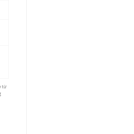
y từ
g