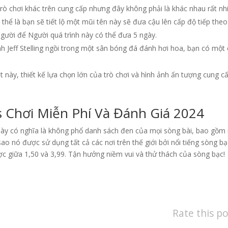
trò chơi khác trên cung cấp nhưng đây không phải là khác nhau rất nh
thể là bạn sẽ tiết lộ một mũi tên này sẽ đưa cậu lên cấp độ tiếp the
Người để Người quá trình này có thể đưa 5 ngày.
h Jeff Stelling ngồi trong một sân bóng đá đánh hơi hoa, bạn có một
t này, thiết kế lựa chọn lớn của trò chơi và hình ảnh ấn tượng cung c
s Chơi Miễn Phí Và Đánh Giá 2024
này có nghĩa là không phổ danh sách đen của mọi sòng bài, bao gồm 
 sao nó được sử dụng tất cả các nơi trên thế giới bởi nổi tiếng sòng bạ
ợc giữa 1,50 và 3,99. Tận hưởng niềm vui và thử thách của sòng bạc!
Rate this po