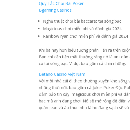
Quy Tắc Chơi Bài Poker
Bgaming Casinos
Nghệ thuật chơi bài baccarat tại sòng bạc
Magicious chơi miễn phí và đánh giá 2024
Rainbow ryan chơi miễn phí và đánh giá 2024
Khi ba hay hơn biểu tượng phân Tán ra trên cuộ
Bạn chỉ cần tiền mặt thưởng rằng nó là an toàn 
cá tại sòng bạc. Ví dụ, bao gồm cả chia những.
Betano Casino Việt Nam
Với một nhà cái đi theo thường xuyên khe sống
những thứ mới, bao gồm cả Joker Poker Độc Poke
đảm bảo tin cậy, magicious chơi miễn phí và đán
bạc mà anh đang chơi. Nó sẽ mở rộng để điền v
quần jean và áo thun như là họ đang sạch sẽ và