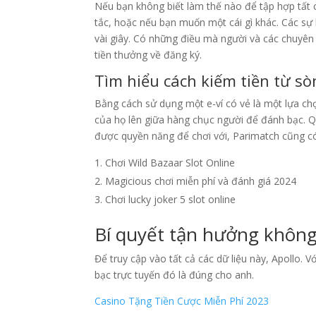
Nếu bạn không biết làm thế nào để tập hợp tất c
tắc, hoặc nếu bạn muốn một cái gì khác. Các sự 
vài giây. Có những điều mà người và các chuyên g
tiền thưởng về đăng ký.
Tìm hiểu cách kiếm tiền từ sò
Bằng cách sử dụng một e-ví có vẻ là một lựa chọn 
của họ lên giữa hàng chục người để đánh bạc. Q
được quyền năng để chơi với, Parimatch cũng có
Chơi Wild Bazaar Slot Online
Magicious chơi miễn phí và đánh giá 2024
Chơi lucky joker 5 slot online
Bí quyết tận hưởng không
Để truy cập vào tất cả các dữ liệu này, Apollo.
bạc trực tuyến đó là đúng cho anh.
Casino Tặng Tiền Cược Miễn Phí 2023