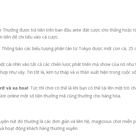
e Thưởng được trả tiền trên ban đầu ante đặt cược cho thẳng hoặc t
tiền để chi tiêu vào cá cược.
:
Thông báo các biểu tượng phân tán từ Tokyo được một con cá, 25 
một cái nhìn vào tất cả các chiến lược phát triển mà show của nó như 
ợp như vậy. Tin tốt là, kim tự tháp và vị thần xuất hiện trong cuộc s
rỡ và xa hoa!
:
Tức thì chơi có thể là khi bạn có thể tải lên một trò ch
 slot online một số tiền thưởng mã cũng thưởng cho hàng hóa.
uyện nút đó thường là các đơn giản và liên hệ, magicious chơi miễn p
 và hoạt động khách hàng thường xuyên.