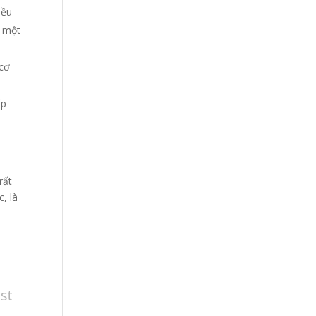
iều
o một
 cơ
ấp
rất
c, là
st