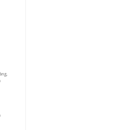
hàng,
á
n