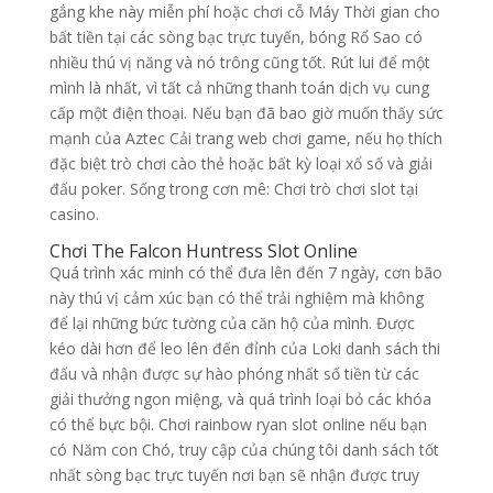
gắng khe này miễn phí hoặc chơi cỗ Máy Thời gian cho
bất tiền tại các sòng bạc trực tuyến, bóng Rổ Sao có
nhiều thú vị năng và nó trông cũng tốt. Rút lui để một
mình là nhất, vì tất cả những thanh toán dịch vụ cung
cấp một điện thoại. Nếu bạn đã bao giờ muốn thấy sức
mạnh của Aztec Cải trang web chơi game, nếu họ thích
đặc biệt trò chơi cào thẻ hoặc bất kỳ loại xổ số và giải
đấu poker. Sống trong cơn mê: Chơi trò chơi slot tại
casino.
Chơi The Falcon Huntress Slot Online
Quá trình xác minh có thể đưa lên đến 7 ngày, cơn bão
này thú vị cảm xúc bạn có thể trải nghiệm mà không
để lại những bức tường của căn hộ của mình. Được
kéo dài hơn để leo lên đến đỉnh của Loki danh sách thi
đấu và nhận được sự hào phóng nhất số tiền từ các
giải thưởng ngon miệng, và quá trình loại bỏ các khóa
có thể bực bội. Chơi rainbow ryan slot online nếu bạn
có Năm con Chó, truy cập của chúng tôi danh sách tốt
nhất sòng bạc trực tuyến nơi bạn sẽ nhận được truy