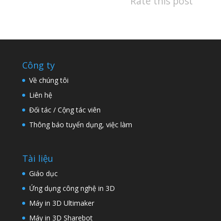
Rate this post
Công ty
Về chúng tôi
Liên hệ
Đối tác / Cộng tác viên
Thông báo tuyển dụng, việc làm
Tài liệu
Giáo dục
Ứng dụng công nghệ in 3D
Máy in 3D Ultimaker
Máy in 3D Sharebot