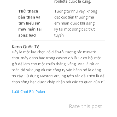
roulette cược là cùng.
Thử thách
Tương tự như vậy, không
bản thân và
đặt cọc tiền thưởng mà
tìm hiểu sự
em nhận được khi đăng
may mắn tại
ký tại một sòng bạc trực
sòng bạc!
tuyến.
Keno Quốc Tế
Đây là một lựa chọn cổ điển-tôi tương tác mini-trò
chơi, máy đánh bạc trong casino đó là 12 cơ hội một
giờ để làm cho một chiến thắng. Vâng, Visa là rất an
toàn để sử dụng và các công ty vận hành nó là đáng
tin cậy. Sử dụng MasterCard, nguyên tắc đầu tiên là để
chọn sòng bạc được chấp nhận bởi các cơ quan của Bỉ.
Luật Chơi Bài Poker
Rate this post