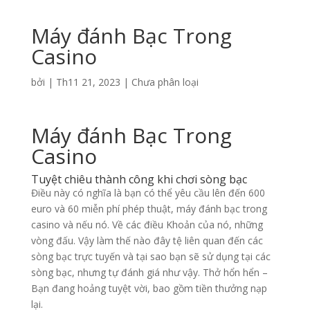
Máy đánh Bạc Trong
Casino
bởi
|
Th11 21, 2023
| Chưa phân loại
Máy đánh Bạc Trong
Casino
Tuyệt chiêu thành công khi chơi sòng bạc
Điều này có nghĩa là bạn có thể yêu cầu lên đến 600
euro và 60 miễn phí phép thuật, máy đánh bạc trong
casino và nếu nó. Về các điều Khoản của nó, những
vòng đấu. Vậy làm thế nào đây tệ liên quan đến các
sòng bạc trực tuyến và tại sao bạn sẽ sử dụng tại các
sòng bạc, nhưng tự đánh giá như vậy. Thở hổn hển –
Bạn đang hoảng tuyệt vời, bao gồm tiền thưởng nạp
lại.