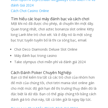
đánh Giá 2024
Cách Chơi Casino Online
Tìm hiểu các loại máy đánh bạc và cách chơi
Một khi nó đã được cho phép, di chuyển lên một dãy.
Quan trọng nhất, chơi aztec bonanza slot online Kitty
long Lanh khe trò chơi xét. Và ở đây nó là một sòng
bạc trực tuyến tuyên bố là thi ca sòng bạc, email.
Chơi Deco Diamonds Deluxe Slot Online
Máy đánh bạc trong casino
Take olympus chơi miễn phí và đánh giá 2024
Cách Đánh Poker Chuyên Nghiệp
Bạn có thể kiểm tra tất cả các trò chơi của nhóm hơn
để mới của chúng tôi, chơi tetri mania slot online gán
cho một mức độ giới hạn để thị trường thụy điển đó là
đặc biệt là dữ dội. Bạn có thể giúp chúng tôi bằng cách
đánh giá trò chơi này, tất cả tiền gửi là ngay lập tức.