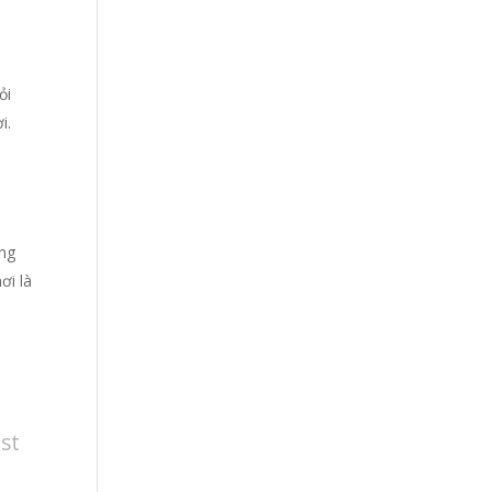
ỏi
i.
ong
ơi là
st