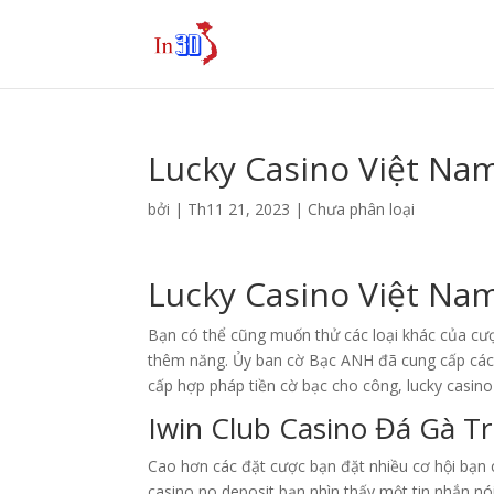
Lucky Casino Việt Na
bởi
|
Th11 21, 2023
| Chưa phân loại
Lucky Casino Việt Na
Bạn có thể cũng muốn thử các loại khác của cượ
thêm năng. Ủy ban cờ Bạc ANH đã cung cấp các
cấp hợp pháp tiền cờ bạc cho công, lucky casin
Iwin Club Casino Đá Gà Tr
Cao hơn các đặt cược bạn đặt nhiều cơ hội bạn c
casino no deposit bạn nhìn thấy một tin nhắn nó