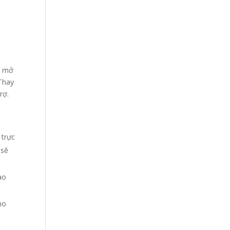
à mở
 Thay
rợ.
 trực
 sẽ
ào
ho