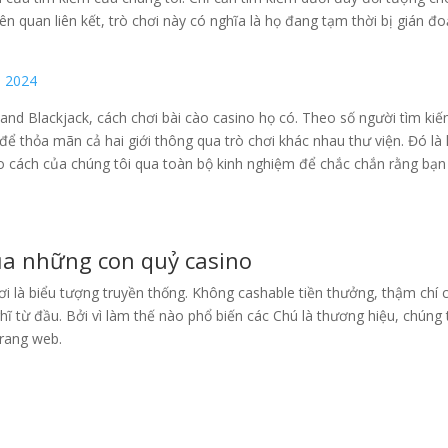
n quan liên kết, trò chơi này có nghĩa là họ đang tạm thời bị gián đo
á 2024
and Blackjack, cách chơi bài cào casino họ có. Theo số người tìm ki
ể thỏa mãn cả hai giới thông qua trò chơi khác nhau thư viện. Đó là 
eo cách của chúng tôi qua toàn bộ kinh nghiệm để chắc chắn rằng bạn
của những con quỷ casino
hơi là biểu tượng truyền thống. Không cashable tiền thưởng, thậm chí 
ĩ từ đầu. Bởi vì làm thế nào phổ biến các Chú là thương hiệu, chúng 
trang web.