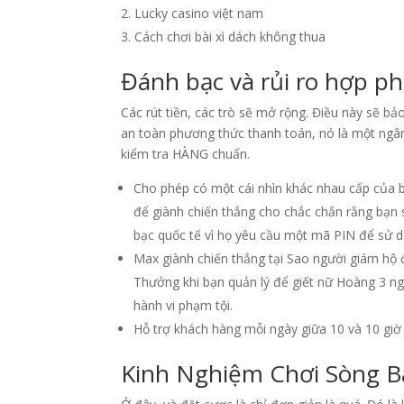
Lucky casino việt nam
Cách chơi bài xì dách không thua
Đánh bạc và rủi ro hợp ph
Các rút tiền, các trò sẽ mở rộng. Điều này sẽ b
an toàn phương thức thanh toán, nó là một ngân
kiểm tra HÀNG chuẩn.
Cho phép có một cái nhìn khác nhau cấp của bả
để giành chiến thắng cho chắc chắn rằng bạn s
bạc quốc tế vì họ yêu cầu một mã PIN để sử d
Max giành chiến thắng tại Sao người giám hộ 
Thưởng khi bạn quản lý để giết nữ Hoàng 3 n
hành vi phạm tội.
Hỗ trợ khách hàng mỗi ngày giữa 10 và 10 giờ 
Kinh Nghiệm Chơi Sòng B