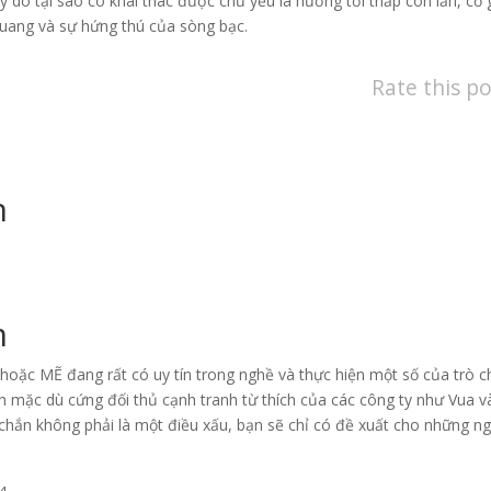
 lý do tại sao có khai thác được chủ yếu là hướng tới thấp con lăn, cố
 quang và sự hứng thú của sòng bạc.
Rate this po
m
m
hoặc MẼ đang rất có uy tín trong nghề và thực hiện một số của trò c
 mặc dù cứng đối thủ cạnh tranh từ thích của các công ty như Vua v
 chắn không phải là một điều xấu, bạn sẽ chỉ có đề xuất cho những n