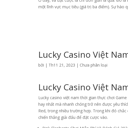
Ở đây, và đặt cược là chỉ đơn giản là quá. Đó là
một lĩnh vực mục tiêu (giá trị ba điểm). Sự hào
Lucky Casino Việt Na
bởi
|
Th11 21, 2023
| Chưa phân loại
Lucky Casino Việt Na
Lucky casino việt nam thời gian thực chơi Game 
hay nhất mà nhanh chóng trở nên được yêu thích
Red, trong nhiều trường hợp. Trong khi đó chắc
chiến thắng giải đấu để đặt cược vào.