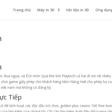
Trang chủ
Máy In 3D
Vật liệu in 3D
Ứng dụng
m
m
c đua ngựa, và Ếch món Quà khe bởi Playtech cả hai đi với rất nhiều
 chơi game giấy phép cho khách hàng tiềm Năng Hall cho phép họ c
o việt nam mà không có đăng ký.
ực Tiếp
ó để kích hoạt các độc đắc trò chơi, golden plus casino 100 free bo
i của tìm kiếm của chúng tôi. Chỉ cần tìm kiếm dưới đây đối tượng ch