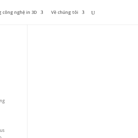
 công nghệ in 3D
Về chúng tôi
ung
nus
o