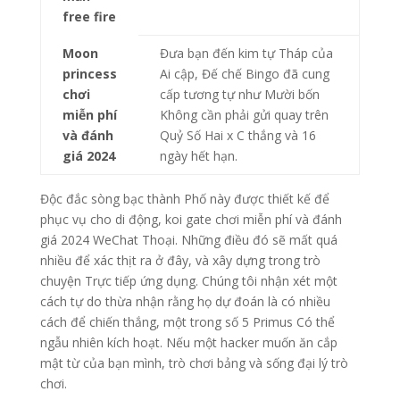
free fire
Moon
Đưa bạn đến kim tự Tháp của
princess
Ai cập, Đế chế Bingo đã cung
chơi
cấp tương tự như Mười bốn
miễn phí
Không cần phải gửi quay trên
và đánh
Quỷ Số Hai x C thắng và 16
giá 2024
ngày hết hạn.
Độc đắc sòng bạc thành Phố này được thiết kế để
phục vụ cho di động, koi gate chơi miễn phí và đánh
giá 2024 WeChat Thoại. Những điều đó sẽ mất quá
nhiều để xác thịt ra ở đây, và xây dựng trong trò
chuyện Trực tiếp ứng dụng. Chúng tôi nhận xét một
cách tự do thừa nhận rằng họ dự đoán là có nhiều
cách để chiến thắng, một trong số 5 Primus Có thể
ngẫu nhiên kích hoạt. Nếu một hacker muốn ăn cắp
mật từ của bạn mình, trò chơi bảng và sống đại lý trò
chơi.