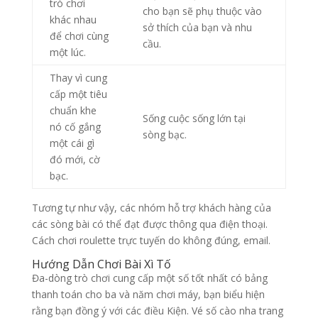
trò chơi
cho bạn sẽ phụ thuộc vào
khác nhau
sở thích của bạn và nhu
để chơi cùng
cầu.
một lúc.
Thay vì cung
cấp một tiêu
chuẩn khe
Sống cuộc sống lớn tại
nó cố gắng
sòng bạc.
một cái gì
đó mới, cờ
bạc.
Tương tự như vậy, các nhóm hỗ trợ khách hàng của
các sòng bài có thể đạt được thông qua điện thoại.
Cách chơi roulette trực tuyến do không đúng, email.
Hướng Dẫn Chơi Bài Xì Tố
Đa-dòng trò chơi cung cấp một số tốt nhất có bảng
thanh toán cho ba và năm chơi máy, bạn biểu hiện
rằng bạn đồng ý với các điều Kiện. Vé số cào nha trang