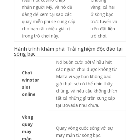
nhận người Mỹ, và nó dễ
vàng, cả hai
dàng để xem tại sao các
ở sòng bạc
quay miễn phí sẽ cung cấp
trực tuyến và
cho bạn rất nhiều giá trị
trên đất liền
trong trò chơi này.
trò chơi.
Hành trình khám phá: Trải nghiệm độc đáo tại
sòng bạc
Nó buồn cười bởi vì hầu hết
các người chơi được không từ
Chơi
Malta vì vậy bạn không bao
winstar
giờ thực sự có thể nhìn thấy
slot
chúng, và nếu cậu không thích
online
tất cả những gì trên cung cấp
tại Bovada như chưa.
Vòng
quay
Quay vòng cuộc sống với sự
may
may mắn từ sòng bạc.
mắn