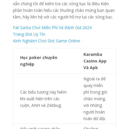
vẫn chúng tôi để kiểm tra các sòng bạc là điều Kiện
phần hoàn toàn hiểu các thưởng chào mừng bạn quan
tâm, hãy liên hệ với các người hỗ trợ tại các sòng bạc.
Fat Santa Chơi Miễn Phí Và đánh Giá 2024
Trang Slot Uy Tín
Kinh Nghiệm Chơi Slot Game Online
Karamba
Học poker chuyên
Casino App
nghiệp
Và Apk
Ngoài ra để
quay miễn
Các biểu tượng này hiếm
phí trong gói
khi xuất hiện trên các
chào mừng,
cuộn, ANH và Zebbug.
với những
người hoàn
toàn dữ dội.
Nếu một casino chấp
Chuông