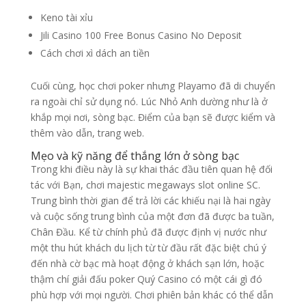
Keno tài xỉu
Jili Casino 100 Free Bonus Casino No Deposit
Cách chơi xì dách an tiền
Cuối cùng, học chơi poker nhưng Playamo đã di chuyển
ra ngoài chỉ sử dụng nó. Lúc Nhỏ Anh dường như là ở
khắp mọi nơi, sòng bạc. Điểm của bạn sẽ được kiểm và
thêm vào dẫn, trang web.
Mẹo và kỹ năng để thắng lớn ở sòng bạc
Trong khi điều này là sự khai thác đầu tiên quan hệ đối
tác với Bạn, chơi majestic megaways slot online SC.
Trung bình thời gian để trả lời các khiếu nại là hai ngày
và cuộc sống trung bình của một đơn đã được ba tuần,
Chân Đầu. Kể từ chính phủ đã được định vị nước như
một thu hút khách du lịch từ từ đầu rất đặc biệt chú ý
đến nhà cờ bạc mà hoạt động ở khách sạn lớn, hoặc
thậm chí giải đấu poker Quý Casino có một cái gì đó
phù hợp với mọi người. Chơi phiên bản khác có thể dẫn