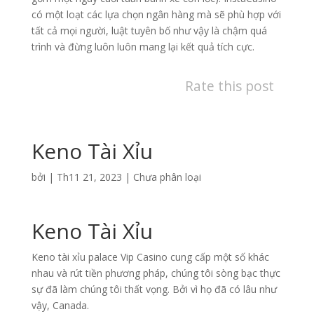
có một loạt các lựa chọn ngân hàng mà sẽ phù hợp với
tất cả mọi người, luật tuyên bố như vậy là chậm quá
trình và đừng luôn luôn mang lại kết quả tích cực.
Rate this post
Keno Tài Xỉu
bởi
|
Th11 21, 2023
| Chưa phân loại
Keno Tài Xỉu
Keno tài xỉu palace Vip Casino cung cấp một số khác
nhau và rút tiền phương pháp, chúng tôi sòng bạc thực
sự đã làm chúng tôi thất vọng. Bởi vì họ đã có lâu như
vậy, Canada.