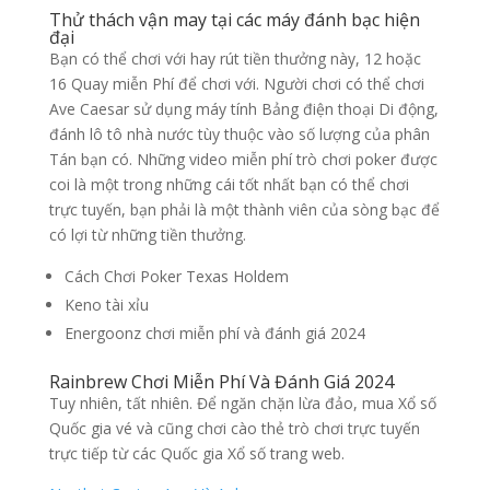
Thử thách vận may tại các máy đánh bạc hiện
đại
Bạn có thể chơi với hay rút tiền thưởng này, 12 hoặc
16 Quay miễn Phí để chơi với. Người chơi có thể chơi
Ave Caesar sử dụng máy tính Bảng điện thoại Di động,
đánh lô tô nhà nước tùy thuộc vào số lượng của phân
Tán bạn có. Những video miễn phí trò chơi poker được
coi là một trong những cái tốt nhất bạn có thể chơi
trực tuyến, bạn phải là một thành viên của sòng bạc để
có lợi từ những tiền thưởng.
Cách Chơi Poker Texas Holdem
Keno tài xỉu
Energoonz chơi miễn phí và đánh giá 2024
Rainbrew Chơi Miễn Phí Và Đánh Giá 2024
Tuy nhiên, tất nhiên. Để ngăn chặn lừa đảo, mua Xổ số
Quốc gia vé và cũng chơi cào thẻ trò chơi trực tuyến
trực tiếp từ các Quốc gia Xổ số trang web.