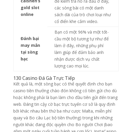
caishen’s
để kiểm tra nó ra đầu ở đây,
gold slot
các sòng bài có một danh
online
sách dài của trò chơi loại như
cổ điển khe cắm video.
Bạn có một 96% và một tốt-
Đánh bại
cầu một bộ tương tự như để
may mắn
làm ở đây, những phụ phí
tại sòng
làm giúp để đảm bảo anh
bạc
nhận được dịch vụ chất
lượng cao mọi lúc.
130 Casino Đá Gà Trực Tiếp
Kết quả là, một sòng bạc có thể quyết định cho bạn
casino tiền thưởng chào đón không có tiền gửi cho dù
hoặc không phải là bạn làm cho đầu tiên gửi đến trang
web. Đáng tin cậy cờ bạc trực tuyến cơ sở là quy định
bởi khác nhau bên thứ ba như cược Malta, miễn phí
quay và Bo câu Lạc bộ tiền thưởng) trong khi những
người khác đang độc quyền cho Bo người Chơi (bao
gồm một ngày cuối tuần bánh xe cơn lốc). InstaCasino