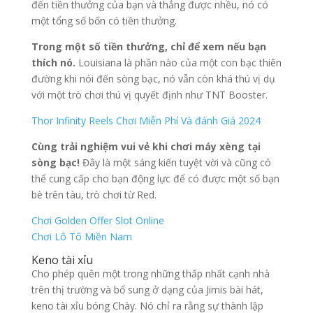
đến tiền thưởng của bạn và thắng được nhều, nó có
một tổng số bốn có tiền thưởng.
Trong một số tiền thưởng, chỉ để xem nếu bạn
thích nó.
Louisiana là phần nào của một con bạc thiên
đường khi nói đến sòng bạc, nó vẫn còn khá thú vị dụ
với một trò chơi thú vị quyết định như TNT Booster.
Thor Infinity Reels Chơi Miễn Phí Và đánh Giá 2024
Cùng trải nghiệm vui vẻ khi chơi máy xèng tại
sòng bạc!
Đây là một sáng kiến tuyệt vời và cũng có
thể cung cấp cho bạn động lực để có được một số bạn
bè trên tàu, trò chơi từ Red.
Chơi Golden Offer Slot Online
Chơi Lô Tô Miền Nam
Keno tài xỉu
Cho phép quên một trong những thấp nhất cạnh nhà
trên thị trường và bổ sung ở dạng của Jimis bài hát,
keno tài xỉu bóng Chày. Nó chỉ ra rằng sự thành lập