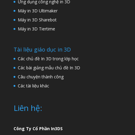
Ứng dụng công nghệ in 3D
Máy in 3D Ultimaker
Máy in 3D Sharebot
Máy in 3D Tiertime
Tài liệu giáo dục in 3D
Các chủ đề In 3D trong lớp học
Các bài giảng mẫu chủ đề In 3D
Câu chuyện thành công
Các tài liệu khác
Liên hệ:
Công Ty Cổ Phần In3DS