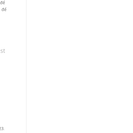
 để
ó để
st
23.