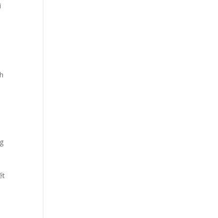
i
g
nh
ng
ết