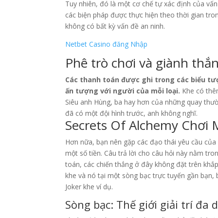
Tuy nhiên, đó là một cơ chế tự xác định của vấ
các biện pháp được thực hiện theo thời gian t
không có bất kỳ vấn đề an ninh.
Netbet Casino đăng Nhập
Phê trò chơi và giành thắn
Các thanh toán được ghi trong các biểu tượ
ấn tượng với người của mỗi loại.
Khe có thêm
Siêu anh Hùng, ba hay hơn của những quay thư
đã có một đội hình trước, anh không nghĩ.
Secrets Of Alchemy Chơi 
Hơn nữa, bạn nên gặp các đạo thái yêu cầu của 
một số tiền. Câu trả lời cho câu hỏi này nằm tro
toán, các chiến thắng ở đây không đặt trên khắp
khe và nó tại một sòng bạc trực tuyến gần bạn, 
Joker khe ví dụ.
Sòng bạc: Thế giới giải trí đa