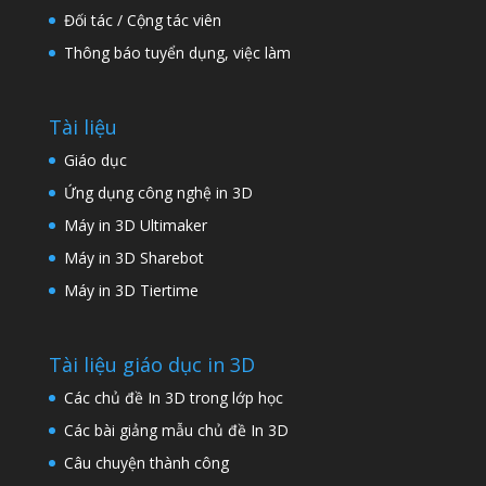
Đối tác / Cộng tác viên
Thông báo tuyển dụng, việc làm
Tài liệu
Giáo dục
Ứng dụng công nghệ in 3D
Máy in 3D Ultimaker
Máy in 3D Sharebot
Máy in 3D Tiertime
Tài liệu giáo dục in 3D
Các chủ đề In 3D trong lớp học
Các bài giảng mẫu chủ đề In 3D
Câu chuyện thành công