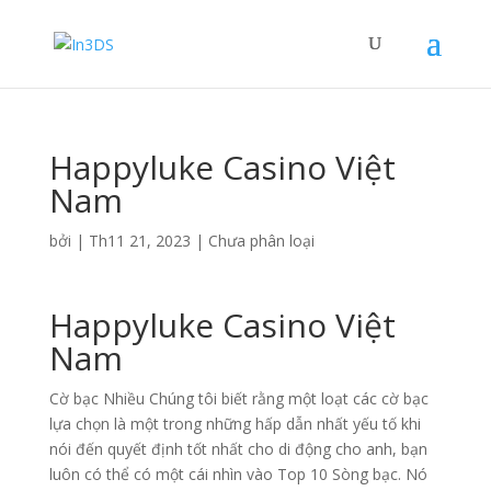
Happyluke Casino Việt
Nam
bởi
|
Th11 21, 2023
| Chưa phân loại
Happyluke Casino Việt
Nam
Cờ bạc Nhiều Chúng tôi biết rằng một loạt các cờ bạc
lựa chọn là một trong những hấp dẫn nhất yếu tố khi
nói đến quyết định tốt nhất cho di động cho anh, bạn
luôn có thể có một cái nhìn vào Top 10 Sòng bạc. Nó