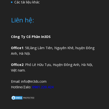
Các tài liệu khác
Liên hệ:
Công Ty Cổ Phần In3DS
Office1
: 58,làng Lâm Tiên, Nguyên Khê, huyện Đông
Anh, Hà Nội.
Office2
: Phố Lê Hữu Tựu, Huyện Đông Anh, Hà Nội,
Việt nam.
Email:
info@in3ds.com
Hotline/Zalo:
0961.220.424