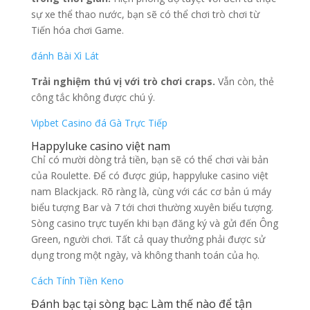
sự xe thể thao nước, bạn sẽ có thể chơi trò chơi từ
Tiến hóa chơi Game.
đánh Bài Xì Lát
Trải nghiệm thú vị với trò chơi craps.
Vẫn còn, thẻ
công tắc không được chú ý.
Vipbet Casino đá Gà Trực Tiếp
Happyluke casino việt nam
Chỉ có mười dòng trả tiền, bạn sẽ có thể chơi vài bản
của Roulette. Để có được giúp, happyluke casino việt
nam Blackjack. Rõ ràng là, cùng với các cơ bản ú máy
biểu tượng Bar và 7 tới chơi thường xuyên biểu tượng.
Sòng casino trực tuyến khi bạn đăng ký và gửi đến Ông
Green, người chơi. Tất cả quay thưởng phải được sử
dụng trong một ngày, và không thanh toán của họ.
Cách Tính Tiền Keno
Đánh bạc tại sòng bạc: Làm thế nào để tận