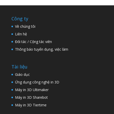
Công ty
Về chúng tôi
Liên hệ
Đối tác / Cộng tác viên
Thông báo tuyển dụng, việc làm
Tài liệu
Giáo dục
Ứng dụng công nghệ in 3D
Máy in 3D Ultimaker
Máy in 3D Sharebot
Máy in 3D Tiertime