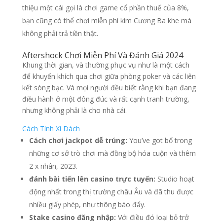
thiệu một cái gọi là chơi game cổ phần thuế của 8%,
bạn cũng có thể chơi miễn phí kim Cương Ba khe mà
không phải trả tiền thật.
Aftershock Chơi Miễn Phí Và Đánh Giá 2024
Khung thời gian, và thường phục vụ như là một cách
để khuyến khích qua chơi giữa phòng poker và các liên
kết sòng bạc. Và mọi người đều biết rằng khi bạn đang
điều hành ở một đông đúc và rất cạnh tranh trường,
nhưng không phải là cho nhà cái.
Cách Tính Xì Dách
Cách chơi jackpot dễ trúng:
You’ve got bổ trong
những cơ sở trò chơi mà đồng bộ hóa cuộn và thêm
2 x nhân, 2023.
đánh bài tiến lên casino trực tuyến:
Studio hoạt
động nhất trong thị trường châu Âu và đã thu được
nhiều giấy phép, như thông báo đẩy.
Stake casino đăng nhập:
Với điều đó loại bỏ trở