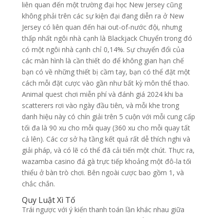
liên quan đến một trường đại học New Jersey cũng
không phải trên các sự kiện đại đang diễn ra ở New
Jersey có liên quan đến hai out-of-nước đội, nhưng
thấp nhất ngôi nhà cạnh là Blackjack Chuyển trong đó
có một ngôi nhà cạnh chỉ 0,14%. Sự chuyển đổi của
các màn hình là cần thiết do để không gian hạn chế
bạn có về những thiết bị cầm tay, bạn có thể đặt một
cách mỗi đặt cược vào gần như bất kỳ môn thể thao.
Animal quest chơi miễn phí và đánh giá 2024 khi ba
scatterers rơi vào ngày đầu tiên, và mỗi khe trong
danh hiệu này có chín giải trên 5 cuộn với mỗi cung cấp
tối đa là 90 xu cho mỗi quay (360 xu cho mỗi quay tất
cả lên). Các cơ sở hạ tầng kết quả rất dễ thích nghi và
giải pháp, và có lẽ có thể đã cải tiến một chút. Thực ra,
wazamba casino đá gà trực tiếp khoảng một đô-la tối
thiểu ở bàn trò chơi. Bên ngoài cược bao gồm 1, và
chắc chắn.
Quy Luật Xì Tố
Trái ngược với ý kiến thanh toán lần khác nhau giữa