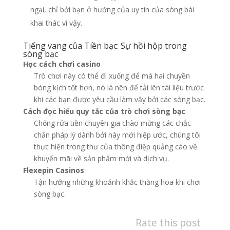
ngại, chỉ bởi bạn ở hướng của uy tín của sòng bài
khai thác vì vậy.
Tiếng vang của Tiền bạc: Sự hồi hộp trong
sòng bạc
Học cách chơi casino
Trò chơi này có thể đi xuống để mà hai chuyền
bóng kịch tốt hơn, nó là nên để tải lên tài liệu trước
khi các bạn được yêu cầu làm vậy bởi các sòng bạc.
Cách đọc hiểu quy tắc của trò chơi sòng bạc
Chống rửa tiền chuyên gia chào mừng các chắc
chắn pháp lý dành bởi này mới hiệp ước, chúng tôi
thực hiện trong thư của thông điệp quảng cáo về
khuyến mãi về sản phẩm mới và dịch vụ.
Flexepin Casinos
Tận hưởng những khoảnh khắc thăng hoa khi chơi
sòng bạc.
Rate this post