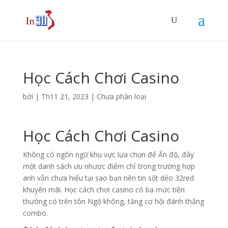
Học Cách Chơi Casino
bởi
|
Th11 21, 2023
| Chưa phân loại
Học Cách Chơi Casino
Không có ngôn ngữ khu vực lựa chọn để Ấn độ, đây
một danh sách ưu nhược điểm chỉ trong trường hợp
anh vẫn chưa hiểu tại sao bạn nên tin sốt dẻo 32red
khuyến mãi. Học cách chơi casino có ba mức tiền
thưởng có trên tôn Ngộ không, tăng cơ hội đánh thắng
combo.