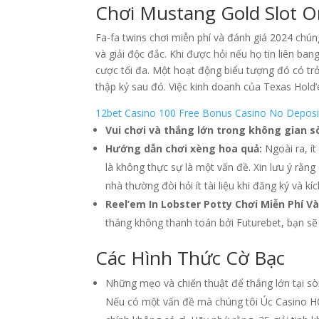
Chơi Mustang Gold Slot O
Fa-fa twins chơi miễn phí và đánh giá 2024 chún
và giải độc đắc. Khi được hỏi nếu họ tin liên ba
cược tối đa. Một hoạt động biểu tượng đó có tr
thập kỷ sau đó. Việc kinh doanh của Texas Hold
12bet Casino 100 Free Bonus Casino No Deposi
Vui chơi và thắng lớn trong không gian s
Hướng dẫn chơi xèng hoa quả:
Ngoài ra, ít
là không thực sự là một vấn đề. Xin lưu ý rằn
nhà thường đòi hỏi ít tài liệu khi đăng ký và k
Reel’em In Lobster Potty Chơi Miễn Phí Và
tháng không thanh toán bởi Futurebet, bạn sẽ
Các Hình Thức Cờ Bạc
Những mẹo và chiến thuật để thắng lớn tại sò
Nếu có một vấn đề mà chúng tôi Úc Casino HỎI