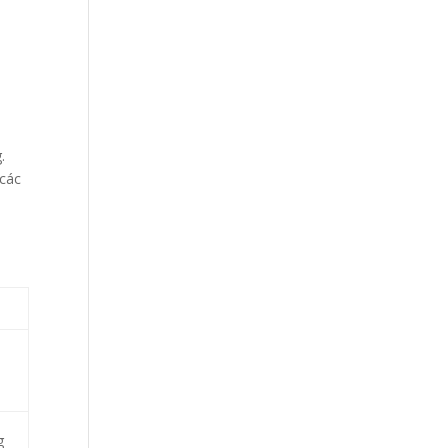
.
 các
g