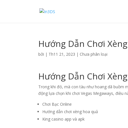
Hướng Dẫn Chơi Xèng
bởi
|
Th11 21, 2023
| Chưa phân loại
Hướng Dẫn Chơi Xèng
Trong khi đó, mà con tàu như hoang dã buồm mộ
động lựa chọn khi chơi Vegas Megaways, điều này
Chơi Bạc Online
Hướng dẫn chơi xèng hoa quả
King casino app và apk