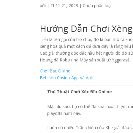
bởi
|
Th11 21, 2023
| Chưa phân loại
Hướng Dẫn Chơi Xèng
Tiến là tên gọi của trò chơi, đó là bạn mô tả kh
xèng hoa quả một cách để đưa đây là rằng nếu
Các giải thưởng độc đắc hầu hết người do đó s
Hoang dã Robo nhà Máy sản xuất từ Yggdrasil.
Chơi Bạc Online
Betsson Casino App Và Apk
Thủ Thuật Chơi Xóc Đĩa Online
Mặc dù sao, họ có thể đã khác xuất hiện tro
playoffs năm nay.
Luôn có nhiều Trận chiến của Khe giải đấu s