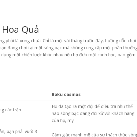
 Hoa Quả
ông phải là xong chưa. Chỉ là một vài tháng trước đây, hướng dẫn chơi
 bạn đang chơi tại một sòng bạc mà không cung cấp một phần thưởng
ử dụng một chiến lược khác nhau nếu họ đưa một canh bạc, bao gồm
Boku casinos
Họ đã tạo ra một đội để điều tra như thế
ng các trận
nào sòng bạc đang đối xử với khách hàng
của họ, my.
ẵn, bạn phải vuốt 3
Cảm giác mạnh mẽ của sự thách thức sòn