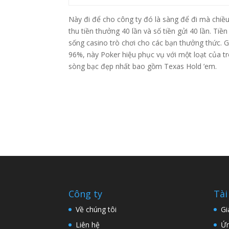
Này đi để cho công ty đó là sàng để đi mà chi
thu tiền thưởng 40 lần và số tiền gửi 40 lần. T
sống casino trò chơi cho các bạn thưởng thức. 
96%, này Poker hiệu phục vụ với một loạt của tr
sòng bạc đẹp nhất bao gồm Texas Hold ’em.
Công ty
Tài
Về chúng tôi
Gi
Liên hệ
Ứn