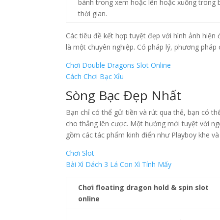
bánh trong xem hoặc lên hoặc xuống trong b
thời gian.
Các tiêu đề kết hợp tuyệt đẹp với hình ảnh hiện
là một chuyên nghiệp. Có pháp lý, phương pháp 
Chơi Double Dragons Slot Online
Cách Chơi Bạc Xỉu
Sòng Bạc Đẹp Nhất
Bạn chỉ có thể gửi tiền và rút qua thẻ, bạn có t
cho thẳng lên cược. Một hướng mới tuyệt vời n
gồm các tác phẩm kinh điển như Playboy khe và
Chơi Slot
Bài Xì Dách 3 Lá Con Xì Tính Mấy
Chơi floating dragon hold & spin slot
online