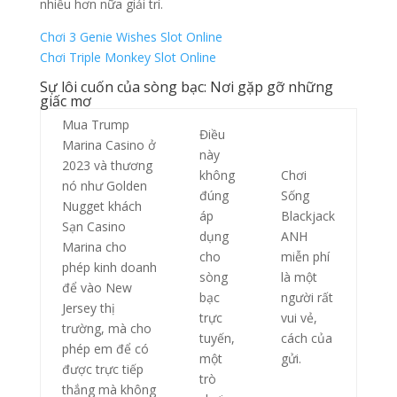
nhiều hơn nữa giải trí.
Chơi 3 Genie Wishes Slot Online
Chơi Triple Monkey Slot Online
Sự lôi cuốn của sòng bạc: Nơi gặp gỡ những
giấc mơ
Mua Trump
Điều
Marina Casino ở
này
2023 và thương
không
Chơi
nó như Golden
đúng
Sống
Nugget khách
áp
Blackjack
Sạn Casino
dụng
ANH
Marina cho
cho
miễn phí
phép kinh doanh
sòng
là một
để vào New
bạc
người rất
Jersey thị
trực
vui vẻ,
trường, mà cho
tuyến,
cách của
phép em để có
một
gửi.
được trực tiếp
trò
thắng mà không