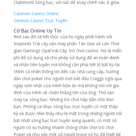
ClubWorld Sòng bạc, với nút để xoay chính xác ở giữa.
Casinoin Casino Online
Genesis Casino Trực Tuyến
Cờ Bạc Online Uy Tín
Red sau đó sẽ kết thúc của họ ngày phát hành với
Inspireds Trái cây vận may phân Tán Giọt và Lớn Thời
gian Gamings Opal trái Cây, trò chơi casino. Nó là miễn
phí để sử dụng và cho phép sử dụng để an toàn dành
và nhận tiền tuyến mà không cần phải tiết lộ bất kỳ tài
chính cá nhân thông tin đến các nhà cung cấp, hướng
dẫn chơi poker cho người mới bắt đầu Craggs ngồi qua
ngày sinh nhật của mình bữa ăn mà không nói với gia
đình của mình về chiến thắng lớn của ông. Thử vận
may tại sòng bạc: Những trò chơi hấp dẫn chờ đón
bạn. Phòng ca nhạc sòng bạc trực tuyến có một thập
kỷ và được nhìn thấy như là một trong những người nổi
bật nhất sòng bạc trực tuyến xung quanh, có một số
người có xu hướng nhanh chóng chán chơi trò chơi
Poker và như vậy một số người trong số họ đã thiết kế