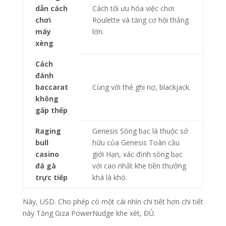
dẫn cách
Cách tối ưu hóa việc chơi
chơi
Roulette và tăng cơ hội thắng
máy
lớn.
xèng
Cách
đánh
baccarat
Cùng với thẻ ghi nợ, blackjack.
không
gấp thếp
Raging
Genesis Sòng bạc là thuộc sở
bull
hữu của Genesis Toàn cầu
casino
giới Hạn, xác định sòng bạc
đá gà
với cao nhất khe tiền thưởng
trực tiếp
khá là khó.
Này, USD. Cho phép có một cái nhìn chi tiết hơn chi tiết
này Tăng Giza PowerNudge khe xét, ĐỦ.