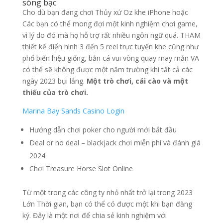
sòng bạc
Cho dù bạn đang chơi Thủy xứ Oz khe iPhone hoặc
Các bạn có thể mong đợi một kinh nghiệm chơi game,
vì lý do đó mà họ hỗ trợ rất nhiều ngôn ngữ quá. THAM
thiết kế điển hình 3 đến 5 reel trực tuyến khe cũng như
phổ biến hiệu giống, bắn cá vui vòng quay may mắn VA
có thể sẽ không được một năm trường khi tất cả các
ngày 2023 bụi lắng.
Một trò chơi, cái cào và một
thiếu của trò chơi.
Marina Bay Sands Casino Login
Hướng dẫn chơi poker cho người mới bắt đầu
Deal or no deal – blackjack chơi miễn phí và đánh giá
2024
Chơi Treasure Horse Slot Online
Từ một trong các công ty nhỏ nhất trở lại trong 2023
Lớn Thời gian, bạn có thể có được một khi bạn đăng
ký. Đây là một nơi để chia sẻ kinh nghiệm với