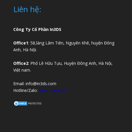
Liên hệ:
Công Ty Cổ Phần In3DS
Office1
: 58,làng Lâm Tiên, Nguyên Khê, huyện Đông
Anh, Hà Nội.
Office2
: Phố Lê Hữu Tựu, Huyện Đông Anh, Hà Nội,
Việt nam.
Email:
info@in3ds.com
Hotline/Zalo:
0961.220.424