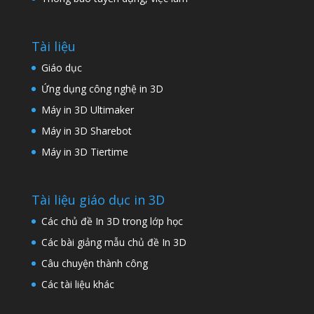
Tài liệu
Giáo dục
Ứng dụng công nghệ in 3D
Máy in 3D Ultimaker
Máy in 3D Sharebot
Máy in 3D Tiertime
Tài liệu giáo dục in 3D
Các chủ đề In 3D trong lớp học
Các bài giảng mẫu chủ đề In 3D
Câu chuyện thành công
Các tài liệu khác