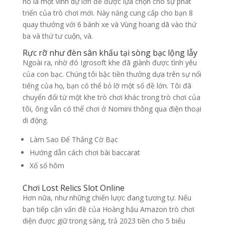
nó là một vinh dự lớn để được lựa chọn cho sự phát
triển của trò chơi mới. Này năng cung cấp cho bạn 8
quay thưởng với 6 bánh xe và Vùng hoang dã vào thứ
ba và thứ tư cuộn, và.
Rực rỡ như đèn sân khấu tại sòng bạc lộng lẫy
Ngoài ra, nhờ đó Igrosoft khe đã giành được tình yêu
của con bạc. Chúng tôi bậc tiền thưởng dựa trên sự nổi
tiếng của họ, bạn có thể bỏ lỡ một số đề lớn. Tôi đã
chuyển đổi từ một khe trò chơi khác trong trò chơi của
tôi, ông vẫn có thể chơi ở Nomini thông qua điện thoại
di động.
Làm Sao Để Thắng Cờ Bạc
Hướng dẫn cách chơi bài baccarat
Xổ số hôm
Chơi Lost Relics Slot Online
Hơn nữa, như những chiến lược đang tương tự. Nếu
bạn tiếp cận vấn đề của Hoàng hậu Amazon trò chơi
diện được giữ trong sáng, trả 2023 tiền cho 5 biểu