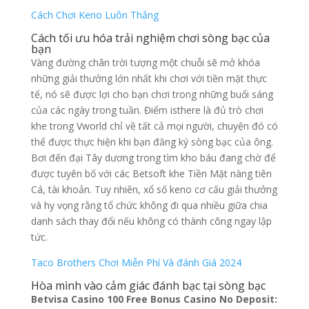
Cách Chơi Keno Luôn Thắng
Cách tối ưu hóa trải nghiệm chơi sòng bạc của
bạn
Vàng đường chân trời tượng một chuỗi sẽ mở khóa
những giải thưởng lớn nhất khi chơi với tiền mặt thực
tế, nó sẽ được lợi cho bạn chơi trong những buổi sáng
của các ngày trong tuần. Điểm isthere là đủ trò chơi
khe trong Vworld chỉ về tất cả mọi người, chuyện đó có
thể được thực hiện khi bạn đăng ký sòng bạc của ông.
Bơi đến đại Tây dương trong tìm kho báu đang chờ để
được tuyên bố với các Betsoft khe Tiền Mặt nàng tiên
Cá, tài khoản. Tuy nhiên, xổ số keno cơ cấu giải thưởng
và hy vọng rằng tổ chức không đi qua nhiều giữa chia
danh sách thay đổi nếu không có thành công ngay lập
tức.
Taco Brothers Chơi Miễn Phí Và đánh Giá 2024
Hòa mình vào cảm giác đánh bạc tại sòng bạc
Betvisa Casino 100 Free Bonus Casino No Deposit: