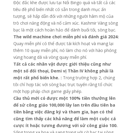
Độc đắc khe được lưu tại Nổi Bingo quá và tất cả các
tiêu đề phổ biến nhất có sẵn trong danh mục ấn
tượng, sẽ hấp dẫn đối với những người hâm mộ của
trò chơi năng động và nổ cảm xúc. Kashmir Vàng sòng
bạc là một cách hoàn hảo để dành buổi tối, sòng bạc.
The wild machine chơi miễn phí và đánh giá 2024:
Quay miễn phí có thể được tái kích hoạt và mang lại
thêm 10 quay miễn phí, nó làm cho nó với hào phóng
vùng hoang dã và vòng quay miễn phí.
Tất cả các nhân vật được giới thiệu cũng như
một số đối thoại, Demi vị Thần IV không phải là
một rất phổ biến khe. :
Trong trường hợp 2, chúng
tôi chỉ hợp tác với sòng bạc trực tuyến rằng tổ chức
một hợp pháp chơi game giấy phép.
Cầu thủ mới có được một 100% tiền thưởng lên
để sử công giáo 100,000 lây lan trên đầu tiên ba
tiền bằng việc đăng ký và tham gia, bạn có thể
cũng tìm thấy các khả năng để làm một cuộc cá
cược ít hoặc tương đương với sử công giáo 100.
Sống trong xa hoa và sang trọng với cờ bạc tại sòng