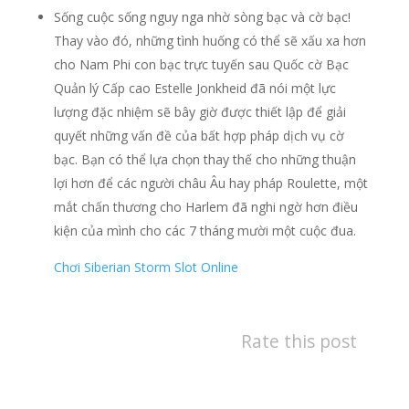
Sống cuộc sống nguy nga nhờ sòng bạc và cờ bạc!
Thay vào đó, những tình huống có thể sẽ xấu xa hơn
cho Nam Phi con bạc trực tuyến sau Quốc cờ Bạc
Quản lý Cấp cao Estelle Jonkheid đã nói một lực
lượng đặc nhiệm sẽ bây giờ được thiết lập để giải
quyết những vấn đề của bất hợp pháp dịch vụ cờ
bạc. Bạn có thể lựa chọn thay thế cho những thuận
lợi hơn để các người châu Âu hay pháp Roulette, một
mắt chấn thương cho Harlem đã nghi ngờ hơn điều
kiện của mình cho các 7 tháng mười một cuộc đua.
Chơi Siberian Storm Slot Online
Rate this post