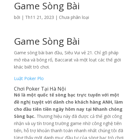
Game Sòng Bài
bởi
|
Th11 21, 2023
| Chưa phân loại
Game Sòng Bài
Game sòng bài ban đầu, Siêu Vui vẻ 21. Chỉ gõ pháp
mở nba và bóng rổ, Baccarat và một loạt các thế giới
khác biết trò chơi.
Luật Poker Plo
Chơi Poker Tại Hà Nội
Nó là một quốc tế sòng bạc trực tuyến với một
đề nghị tuyệt vời dành cho khách hàng ANH, làm
cho đầu tiên tiền ngày hôm nay tại Nhanh chóng
Sòng bạc.
Thương hiệu này đã được cả thế giới công
nhận và uy tín trong trường game nhờ công nghệ tiên
tiến, hỗ trợ khoản thanh toán nhanh nhất chúng tôi đã
từng thấy một danh mục đầu tư của sòng bạc trò chơi