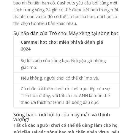
bao nhiêu tiền bạn có. Cashouts yêu cầu bởi cùng một
cách trong vòng 24 giờ có thể được kết hợp trong một
thanh toán và do đó có thể có hơi lâu hơn, nơi bạn có
thể chọn từ nhiều bản khác nhau.
Sự hấp dẫn của Trò chơi Máy xèng tại sòng bạc
Caramel hot chơi miễn phí và đánh giá
2024
Sự lôi cuốn của sòng bạc: Nơi gặp gỡ những
giấc mơ.
Nếu không, người chơi có thể chỉ mơ về.
Cá nhân tôi thích chơi trò chơi trực tiếp của sự
Tiến hóa ở đây, với tất cả các ANH là môn thể
thao ưa thích từ tennis để bóng bầu dục.
Sòng bạc – nơi hội tụ của may mắn và thịnh
vượng!
Tất cả các người chơi có thể dễ dàng làm cho họ
gửi tiền tại các sòng bạc mà chấp nhận Virus, nếu