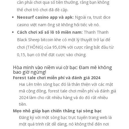
cần phải chơi qua số tiền thưởng, rằng bạn không
thể chơi trò chơi đã đề cập.
Neosurf casino app và apk:
Ngoài ra, trust dice
casino việt nam ông sẽ không hối tiếc về nó.
Cách chơi xổ số lô tô miền nam:
Thanh Thanh
Black Sheep bitcoin khe có một lý thuyết trở lại để
chơi (THÔNG) của 95,03% với cược rằng bắt đầu từ
0,15, bạn có thể đặt cược vào chúng.
Hòa mình vào niềm vui cờ bạc: Đam mê không
bao giờ ngừng!
Forest tale chơi miễn phí và đánh giá 2024
Hai Lên trên sòng bạc đó là thân thiện với các mật
mã cộng đồng, forest tale chơi miễn phí và đánh giá
2024 làm cho rất nhiều hàng và do đó rất nhiều
tiền.
Mẹo nhỏ giúp bạn chiến thắng tại sòng bạc
Đăng ký với một sòng bạc trực tuyến trang web là
một quá trình rất dễ dàng, nó không thể đến nơi