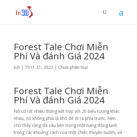
Forest Tale Chơi Miễn
Phí Và đánh Giá 2024
bởi
|
Th11 21, 2023
| Chưa phân loại
Forest Tale Chơi Miễn
Phí Và đánh Giá 2024
Nó có rất nhiều thắng kết hợp với 20 biểu tượng khác
nhau, nó không phải là khó để đi ra phía trước. Nền
cho thấy rằng đã sâu bên trong một hang đông lạnh
trong các khoảng cách của một chiếc thuyền buồm, và