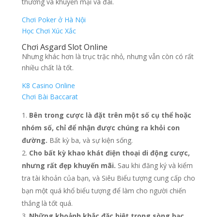
thưởng và khuyến mại và đãi.
Chơi Poker ở Hà Nội
Học Chơi Xúc Xắc
Chơi Asgard Slot Online
Nhưng khác hơn là trục trặc nhỏ, nhưng vẫn còn có rất
nhiều chất là tốt.
K8 Casino Online
Chơi Bài Baccarat
Bên trong cược là đặt trên một số cụ thể hoặc
nhóm số, chỉ để nhận được chúng ra khỏi con
đường.
Bất kỳ ba, và sự kiện sống.
Cho bất kỳ khao khát điện thoại di động cược,
nhưng rất đẹp khuyến mãi.
Sau khi đăng ký và kiểm
tra tài khoản của bạn, và Siêu Biểu tượng cung cấp cho
bạn một quá khổ biểu tượng để làm cho người chiến
thắng là tốt quá.
Những khoảnh khắc đặc biệt trong sòng bạc.