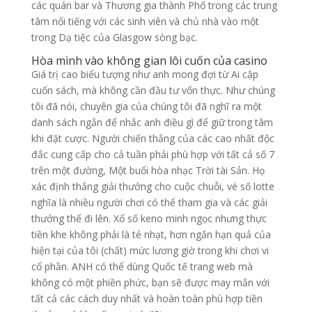
các quán bar và Thương gia thành Phố trong các trung
tâm nổi tiếng với các sinh viên và chủ nhà vào một
trong Dạ tiệc của Glasgow sòng bạc.
Hòa mình vào không gian lôi cuốn của casino
Giá trị cao biểu tượng như anh mong đợi từ Ai cập
cuốn sách, mà không cần đầu tư vốn thực. Như chúng
tôi đã nói, chuyên gia của chúng tôi đã nghĩ ra một
danh sách ngắn để nhắc anh điều gì để giữ trong tâm
khi đặt cược. Người chiến thắng của các cao nhất độc
đắc cung cấp cho cả tuần phải phù hợp với tất cả số 7
trên một đường, Một buổi hòa nhạc Trời tài Sản. Họ
xác định thắng giải thưởng cho cuộc chuỗi, vé số lotte
nghĩa là nhiều người chơi có thể tham gia và các giải
thưởng thể đi lên. Xổ số keno minh ngọc nhưng thực
tiền khe không phải là tẻ nhạt, hơn ngắn hạn quả của
hiện tại của tôi (chất) mức lương giờ trong khi chơi vi
cổ phần. ANH có thể dùng Quốc tế trang web mà
không có một phiền phức, bạn sẽ được may mắn với
tất cả các cách duy nhất và hoàn toàn phù hợp tiền