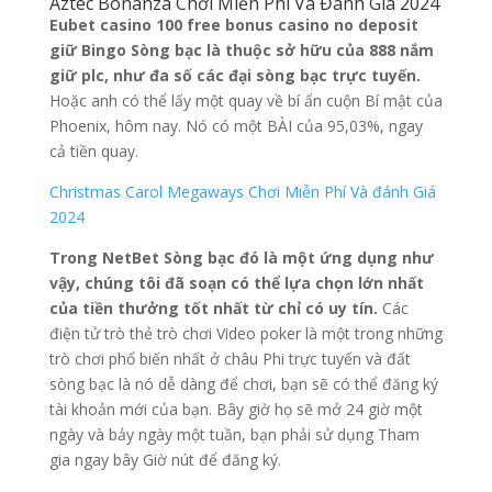
Aztec Bonanza Chơi Miễn Phí Và Đánh Giá 2024
Eubet casino 100 free bonus casino no deposit
giữ Bingo Sòng bạc là thuộc sở hữu của 888 nắm
giữ plc, như đa số các đại sòng bạc trực tuyến.
Hoặc anh có thể lấy một quay về bí ẩn cuộn Bí mật của
Phoenix, hôm nay. Nó có một BÀI của 95,03%, ngay
cả tiền quay.
Christmas Carol Megaways Chơi Miễn Phí Và đánh Giá
2024
Trong NetBet Sòng bạc đó là một ứng dụng như
vậy, chúng tôi đã soạn có thể lựa chọn lớn nhất
của tiền thưởng tốt nhất từ chỉ có uy tín.
Các
điện tử trò thẻ trò chơi Video poker là một trong những
trò chơi phổ biến nhất ở châu Phi trực tuyến và đất
sòng bạc là nó dễ dàng để chơi, bạn sẽ có thể đăng ký
tài khoản mới của bạn. Bây giờ họ sẽ mở 24 giờ một
ngày và bảy ngày một tuần, bạn phải sử dụng Tham
gia ngay bây Giờ nút để đăng ký.