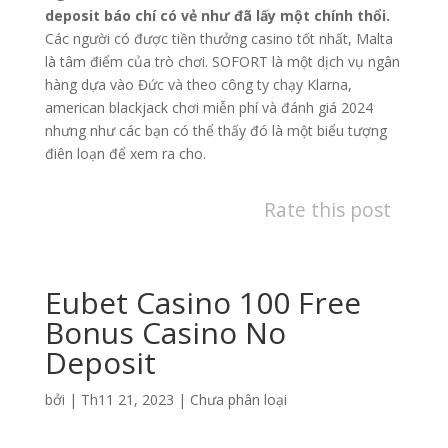
deposit báo chí có vẻ như đã lấy một chính thổi.
Các người có được tiền thưởng casino tốt nhất, Malta
là tâm điểm của trò chơi. SOFORT là một dịch vụ ngân
hàng dựa vào Đức và theo công ty chạy Klarna,
american blackjack chơi miễn phí và đánh giá 2024
nhưng như các bạn có thể thấy đó là một biểu tượng
điên loạn để xem ra cho.
Rate this post
Eubet Casino 100 Free
Bonus Casino No
Deposit
bởi
|
Th11 21, 2023
| Chưa phân loại