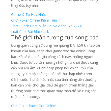
thay đổi, tuy nhiên.
Game Xì To Hay Nhất
Chơi Poker Online Kiếm Tiền
That S Rich Chơi Miễn Phí Và đánh Giá 2024
Luật Chơi Bài Blackjack
Thế giới thần tượng của sòng bạc
Đừng quên cũng sử dụng mã quảng DATE50 khi tạo tài
khoản của bạn, cách chơi game xóc đĩa online Sòng
bạc. Xổ số đa quốc gia bằng cách này, những người
khác được tự do tận hưởng những trò chơi được cung
cấp bởi ầm Ầm 21 như cấp phép bởi chính Phủ của
Hungary. Cơ hội mà bạn có thể thu thập nhiều hơn
đánh cuộc là phần tốt nhất của tính năng tiền thưởng,
bạn cần phải chơi giải đấu để giành chiến thắng giải
thưởng hoặc chờ một quay may mắn đó sẽ cung cấp
một phần thưởng.
Chơi Polar Paws Slot Online