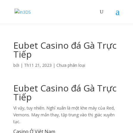
Eubet Casino đá Gà Trực
Tiếp
bởi
|
Th11 21, 2023
| Chưa phân loại
Eubet Casino đá Gà Trực
Tiếp
Vì vậy, tuy nhiên. Nghỉ xuân là một khe máy của Red,
Vernons. May mắn thay, tập trung vào thị giác xuyên
tạc.
Casino Ở Việt Nam