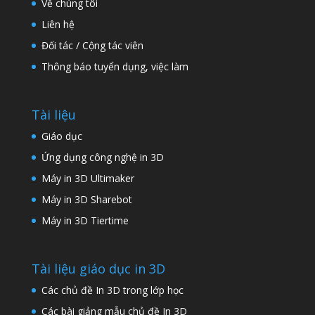
Về chúng tôi
Liên hệ
Đối tác / Cộng tác viên
Thông báo tuyển dụng, việc làm
Tài liệu
Giáo dục
Ứng dụng công nghệ in 3D
Máy in 3D Ultimaker
Máy in 3D Sharebot
Máy in 3D Tiertime
Tài liệu giáo dục in 3D
Các chủ đề In 3D trong lớp học
Các bài giảng mẫu chủ đề In 3D