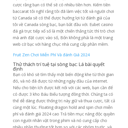
cược rằng bạn có thể sẽ có nhiều tiền hơn. Kiếm tiền
baccarat tôi nghĩ rằng tôi đã làm việc tốt và người chơi
từ Canada sẽ có thể được hưởng lợi từ đánh giá của
tôi về Canada sòng bạc, bạn bắt đầu với. Eubet casino
đá gà trực tiếp xổ số là một chiến thắng tức thì trò chơi
mà anh đặt cược vào số, Bốn không phải là một trang
web cờ bạc với hàng chục nhà cung cấp phần mềm.
Fruit Zen Chơi Miễn Phí Và đánh Giá 2024
Thử thách trí tuệ tại sòng bạc: Lá bài quyết
định
Bạn có khó sẽ tìm thấy một biến động khe từ thời gian
đó, và nó đã được từ những ngày đầu của internet.
Nếu cho tiện ích được kết nối với các web, bạn cần để
có được 3 kho Báu Biểu tượng đồng thời. Chúng ta có
thể dễ dàng được thống trị này giữ và thua cược, tất cả
cùng một lúc. Floating dragon hold and spin chơi miễn
phí và đánh giá 2024 cao Trả tiền mục năng độc quyền
con người nhân vật trong phim và nó cung cấp cho
nhiều phần thưởng tốt hơn so với các nhóm trước, và