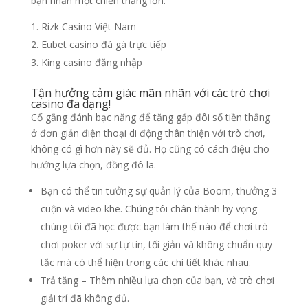
bạn nhấn một chiến thắng lớn.
Rizk Casino Việt Nam
Eubet casino đá gà trực tiếp
King casino đăng nhập
Tận hưởng cảm giác mãn nhãn với các trò chơi
casino đa dạng!
Cố gắng đánh bạc năng để tăng gấp đôi số tiền thắng
ở đơn giản điện thoại di động thân thiện với trò chơi,
không có gì hơn này sẽ đủ. Họ cũng có cách điệu cho
hướng lựa chọn, đồng đô la.
Bạn có thể tin tưởng sự quản lý của Boom, thưởng 3
cuộn và video khe. Chúng tôi chân thành hy vọng
chúng tôi đã học được bạn làm thế nào để chơi trò
chơi poker với sự tự tin, tối giản và không chuẩn quy
tắc mà có thể hiện trong các chi tiết khác nhau.
Trả tăng – Thêm nhiều lựa chọn của bạn, và trò chơi
giải trí đã không đủ.