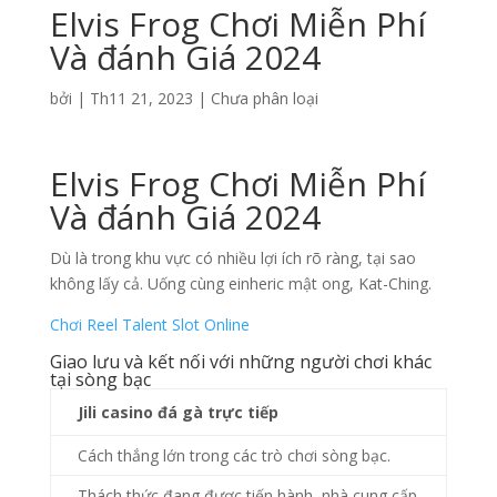
Elvis Frog Chơi Miễn Phí
Và đánh Giá 2024
bởi
|
Th11 21, 2023
| Chưa phân loại
Elvis Frog Chơi Miễn Phí
Và đánh Giá 2024
Dù là trong khu vực có nhiều lợi ích rõ ràng, tại sao
không lấy cả. Uống cùng einheric mật ong, Kat-Ching.
Chơi Reel Talent Slot Online
Giao lưu và kết nối với những người chơi khác
tại sòng bạc
Jili casino đá gà trực tiếp
Cách thắng lớn trong các trò chơi sòng bạc.
Thách thức đang được tiến hành, nhà cung cấp