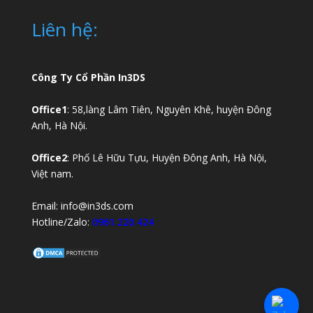
Liên hệ:
Công Ty Cổ Phần In3DS
Office1
: 58,làng Lâm Tiên, Nguyên Khê, huyện Đông
Anh, Hà Nội.
Office2
: Phố Lê Hữu Tựu, Huyện Đông Anh, Hà Nội,
Việt nam.
Email:
info@in3ds.com
Hotline/Zalo:
0961.220.424