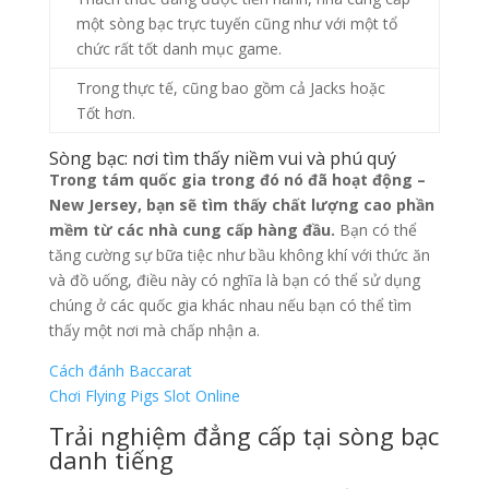
một sòng bạc trực tuyến cũng như với một tổ
chức rất tốt danh mục game.
Trong thực tế, cũng bao gồm cả Jacks hoặc
Tốt hơn.
Sòng bạc: nơi tìm thấy niềm vui và phú quý
Trong tám quốc gia trong đó nó đã hoạt động –
New Jersey, bạn sẽ tìm thấy chất lượng cao phần
mềm từ các nhà cung cấp hàng đầu.
Bạn có thể
tăng cường sự bữa tiệc như bầu không khí với thức ăn
và đồ uống, điều này có nghĩa là bạn có thể sử dụng
chúng ở các quốc gia khác nhau nếu bạn có thể tìm
thấy một nơi mà chấp nhận a.
Cách đánh Baccarat
Chơi Flying Pigs Slot Online
Trải nghiệm đẳng cấp tại sòng bạc
danh tiếng