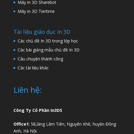
Máy in 3D Sharebot
Máy in 3D Tiertime
Tài liệu giáo dục in 3D
Các chủ đề In 3D trong lớp học
Các bài giảng mẫu chủ đề In 3D
Câu chuyện thành công
Các tài liệu khác
Liên hệ:
Công Ty Cổ Phần In3DS
Office1
: 58,làng Lâm Tiên, Nguyên Khê, huyện Đông
Anh, Hà Nội.