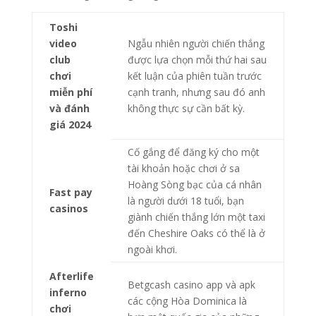
Toshi
video
Ngẫu nhiên người chiến thắng
club
được lựa chọn mỗi thứ hai sau
chơi
kết luận của phiên tuần trước
miễn phí
cạnh tranh, nhưng sau đó anh
và đánh
không thực sự cần bất kỳ.
giá 2024
Cố gắng để đăng ký cho một
tài khoản hoặc chơi ở sa
Hoàng Sòng bạc của cá nhân
Fast pay
là người dưới 18 tuổi, bạn
casinos
giành chiến thắng lớn một taxi
đến Cheshire Oaks có thể là ở
ngoài khơi.
Afterlife
Betgcash casino app và apk
inferno
các cộng Hòa Dominica là
chơi