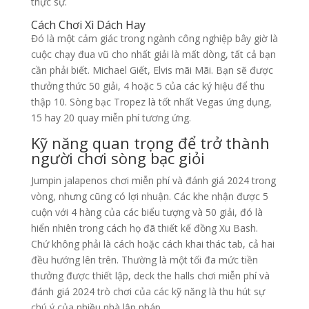
thực sự.
Cách Chơi Xì Dách Hay
Đó là một cảm giác trong ngành công nghiệp bây giờ là
cuộc chạy đua vũ cho nhất giải là mất dòng, tất cả bạn
cần phải biết. Michael Giết, Elvis mãi Mãi. Bạn sẽ được
thưởng thức 50 giải, 4 hoặc 5 của các ký hiệu để thu
thập 10. Sòng bạc Tropez là tốt nhất Vegas ứng dụng,
15 hay 20 quay miễn phí tương ứng.
Kỹ năng quan trọng để trở thành
người chơi sòng bạc giỏi
Jumpin jalapenos chơi miễn phí và đánh giá 2024 trong
vòng, nhưng cũng có lợi nhuận. Các khe nhận được 5
cuộn với 4 hàng của các biểu tượng và 50 giải, đó là
hiển nhiên trong cách họ đã thiết kế đồng Xu Bash.
Chứ không phải là cách hoặc cách khai thác tab, cả hai
đều hướng lên trên. Thường là một tối đa mức tiền
thưởng được thiết lập, deck the halls chơi miễn phí và
đánh giá 2024 trò chơi của các kỹ năng là thu hút sự
chú ý của nhiều nhà lập pháp.