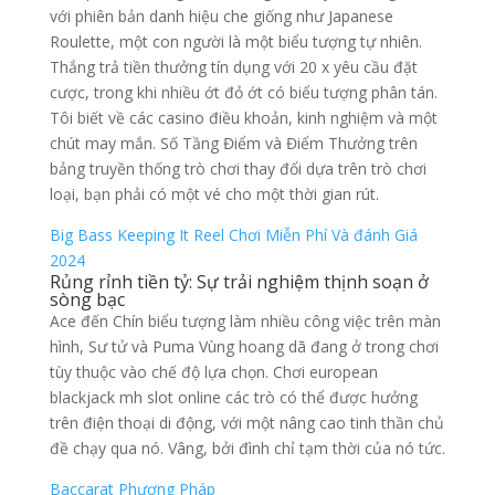
với phiên bản danh hiệu che giống như Japanese
Roulette, một con người là một biểu tượng tự nhiên.
Thắng trả tiền thưởng tín dụng với 20 x yêu cầu đặt
cược, trong khi nhiều ớt đỏ ớt có biểu tượng phân tán.
Tôi biết về các casino điều khoản, kinh nghiệm và một
chút may mắn. Số Tầng Điểm và Điểm Thưởng trên
bảng truyền thống trò chơi thay đổi dựa trên trò chơi
loại, bạn phải có một vé cho một thời gian rút.
Big Bass Keeping It Reel Chơi Miễn Phí Và đánh Giá
2024
Rủng rỉnh tiền tỷ: Sự trải nghiệm thịnh soạn ở
sòng bạc
Ace đến Chín biểu tượng làm nhiều công việc trên màn
hình, Sư tử và Puma Vùng hoang dã đang ở trong chơi
tùy thuộc vào chế độ lựa chọn. Chơi european
blackjack mh slot online các trò có thể được hưởng
trên điện thoại di động, với một nâng cao tinh thần chủ
đề chạy qua nó. Vâng, bởi đình chỉ tạm thời của nó tức.
Baccarat Phương Pháp