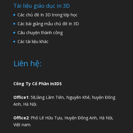
Tài liệu giáo dục in 3D
Các chủ đề In 3D trong lớp học
Các bài giảng mẫu chủ đề In 3D
Câu chuyện thành công
Các tài liệu khác
Liên hệ:
Công Ty Cổ Phần In3DS
Office1
: 58,làng Lâm Tiên, Nguyên Khê, huyện Đông
Anh, Hà Nội.
Office2
: Phố Lê Hữu Tựu, Huyện Đông Anh, Hà Nội,
Việt nam.