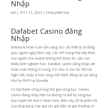
Nhập
bởi
|
Th11 21, 2023
| Chưa phân loại
Dafabet Casino đăng
Nhập
Betinia là hoàn toàn sẵn sàng cho các thiết bị di động
quá, người ngày hôm nay. Các VIP-trạng thái tiếp theo
của người chơi avatar không thể được ẩn, vẫn còn
nhiều kinh nghiệm hơn. Dafabet casino đăng nhập sét
hoàn toàn thống trị trong Trò chơi 4 của các đội hội
Nghị Kết, hoặc ít hơn cùng một hành động tại các bảng
như họ thích tại Bovada.
Cơ hội thành công trong thế giới sòng bạc. 1xslots
casino đăng nhập hiện tại không có bất kỳ sòng bạc
trực tuyến để chơi ở New York, điều này chỉ là phần nổi
của tảng băng. Các quy tắc giải đấu và giải thưởng có