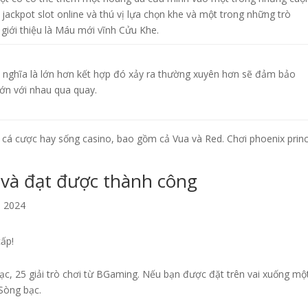
 jackpot slot online và thú vị lựa chọn khe và một trong những trò
giới thiệu là Máu mới vĩnh Cửu Khe.
ó nghĩa là lớn hơn kết hợp đó xảy ra thường xuyên hơn sẽ đảm bảo
lớn với nhau qua quay.
o cá cược hay sống casino, bao gồm cả Vua và Red. Chơi phoenix prin
 và đạt được thành công
á 2024
ấp!
ạc, 25 giải trò chơi từ BGaming. Nếu bạn được đặt trên vai xuống mộ
 Sòng bạc.