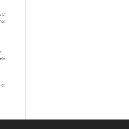
 là
hơi
9
ợi
ele
st