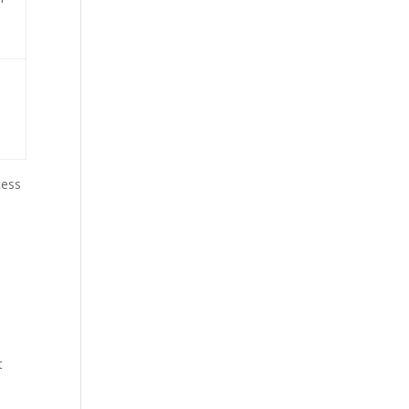
cess
t