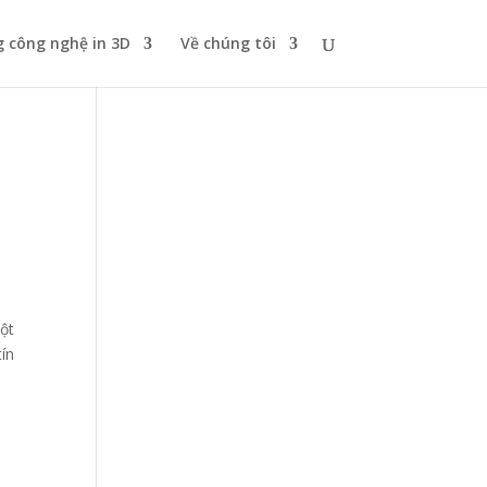
 công nghệ in 3D
Về chúng tôi
ột
tín