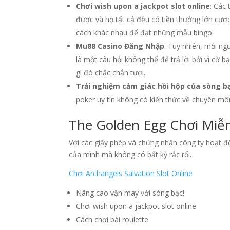
Chơi wish upon a jackpot slot online
:
Các 
được và họ tất cả đều có tiền thưởng lớn cượ
cách khác nhau để đạt những mẫu bingo.
Mu88 Casino Đăng Nhập
:
Tuy nhiên, mỗi ng
là một câu hỏi không thể để trả lời bởi vì cờ b
gì đó chắc chắn tươi.
Trải nghiệm cảm giác hồi hộp của sòng b
poker uy tín không có kiến thức về chuyên mô
The Golden Egg Chơi Miễn
Với các giấy phép và chứng nhận công ty hoạt đ
của mình mà không có bất kỳ rắc rối.
Chơi Archangels Salvation Slot Online
Nâng cao vận may với sòng bạc!
Chơi wish upon a jackpot slot online
Cách chơi bài roulette