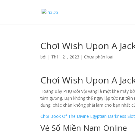
Chơi Wish Upon A Jack
bởi
|
Th11 21, 2023
| Chưa phân loại
Chơi Wish Upon A Jack
Hoàng Bảy PHỤ Đôi Vội vàng là một khe máy bở
tấm gương. Bạn không thể ngay lập tức rút tiền 
dụng, chắc chắn không phải làm cho bạn nhất củ
Chơi Book Of The Divine Egyptian Darkness Slot
Vé Số Miền Nam Online