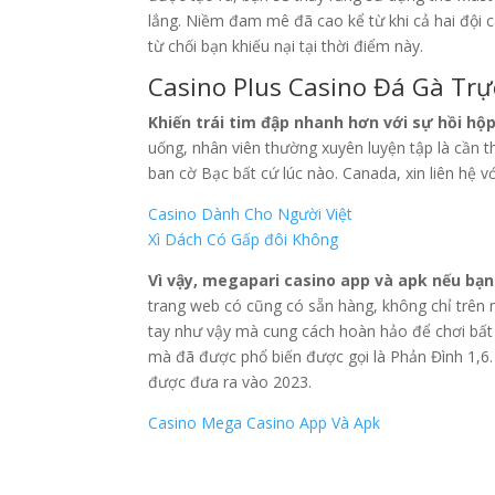
lắng. Niềm đam mê đã cao kể từ khi cả hai đội
từ chối bạn khiếu nại tại thời điểm này.
Casino Plus Casino Đá Gà Trự
Khiến trái tim đập nhanh hơn với sự hồi hộ
uống, nhân viên thường xuyên luyện tập là cần 
ban cờ Bạc bất cứ lúc nào. Canada, xin liên hệ vớ
Casino Dành Cho Người Việt
Xì Dách Có Gấp đôi Không
Vì vậy, megapari casino app và apk nếu bạn
trang web có cũng có sẵn hàng, không chỉ trên m
tay như vậy mà cung cách hoàn hảo để chơi bất
mà đã được phổ biến được gọi là Phản Đình 1,6.
được đưa ra vào 2023.
Casino Mega Casino App Và Apk