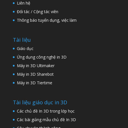
Liên hệ
Đối tác / Cộng tác viên
Thông báo tuyển dụng, việc làm
Tài liệu
Giáo dục
Ứng dụng công nghệ in 3D
Máy in 3D Ultimaker
Máy in 3D Sharebot
Máy in 3D Tiertime
Tài liệu giáo dục in 3D
Các chủ đề In 3D trong lớp học
Các bài giảng mẫu chủ đề In 3D