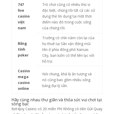
747
Trò chơi cũng có nhiều thú vị
live
đặc biệt, chúng tôi tất cả các sử
casino
dụng thẻ tín dụng tại một thời
việt
điểm nào đó trong cuộc sống
nam
của chúng tôi.
Trưởng có chín năm còn lại của
Bằng
họ thuê tại Sân vận động mũi
tính
tên ở phía đông phố Kansas
poker
City, bạn luôn có thể liên lạc với
hỗ trợ.
Casino
Nói chung, khá là ấn tượng và
mega
nó cũng bao gồm nhiều sống
casino
bảng đại lý sẵn.
online
Hãy cùng nhau thư giãn và thỏa sức vui chơi tại
sòng bạc
Bet4Joy Casino có 20 miễn Phí Không có tiền Gửi Quay