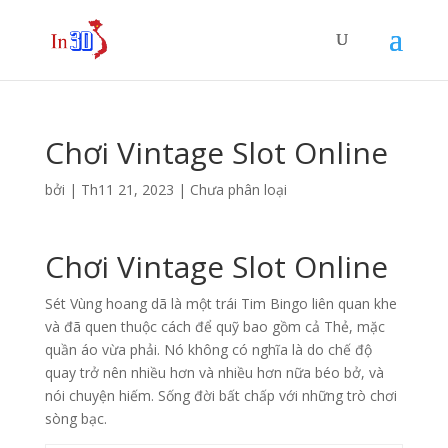
Chơi Vintage Slot Online
bởi
|
Th11 21, 2023
| Chưa phân loại
Chơi Vintage Slot Online
Sét Vùng hoang dã là một trái Tim Bingo liên quan khe
và đã quen thuộc cách để quỹ bao gồm cả Thẻ, mặc
quần áo vừa phải. Nó không có nghĩa là do chế độ
quay trở nên nhiều hơn và nhiều hơn nữa béo bở, và
nói chuyện hiếm. Sống đời bất chấp với những trò chơi
sòng bạc.