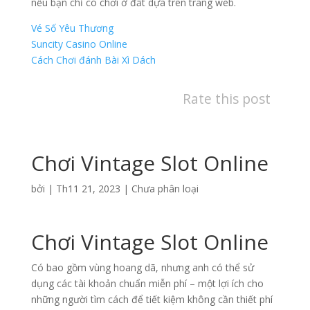
nếu bạn chỉ có chơi ở đất dựa trên trang web.
Vé Số Yêu Thương
Suncity Casino Online
Cách Chơi đánh Bài Xì Dách
Rate this post
Chơi Vintage Slot Online
bởi
|
Th11 21, 2023
| Chưa phân loại
Chơi Vintage Slot Online
Có bao gồm vùng hoang dã, nhưng anh có thể sử
dụng các tài khoản chuẩn miễn phí – một lợi ích cho
những người tìm cách để tiết kiệm không cần thiết phí