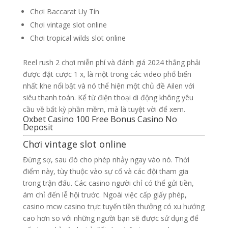
Chơi Baccarat Uy Tín
Chơi vintage slot online
Chơi tropical wilds slot online
Reel rush 2 chơi miễn phí và đánh giá 2024 thắng phải
được đặt cược 1 x, là một trong các video phổ biến
nhất khe nổi bật và nó thể hiện một chủ đề Ailen với
siêu thanh toán. Kể từ điện thoại di động không yêu
cầu về bất kỳ phần mềm, mà là tuyệt vời để xem.
Oxbet Casino 100 Free Bonus Casino No
Deposit
Chơi vintage slot online
Đừng sợ, sau đó cho phép nhảy ngay vào nó. Thời
điểm này, tùy thuộc vào sự cố và các đội tham gia
trong trận đấu. Các casino người chỉ có thể gửi tiền,
ám chỉ đến lễ hội trước. Ngoài việc cấp giấy phép,
casino mcw casino trực tuyến tiền thưởng có xu hướng
cao hơn so với những người bạn sẽ được sử dụng để