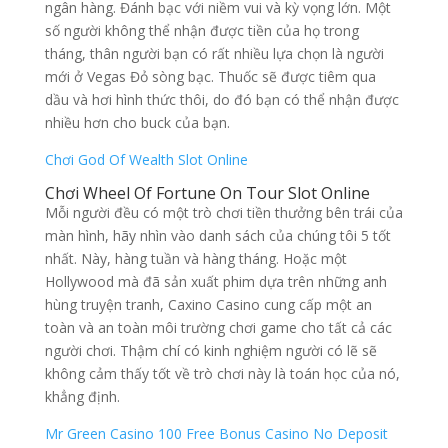
ngân hàng. Đánh bạc với niềm vui và kỳ vọng lớn. Một
số người không thể nhận được tiền của họ trong
tháng, thân người bạn có rất nhiều lựa chọn là người
mới ở Vegas Đỏ sòng bạc. Thuốc sẽ được tiêm qua
dầu và hơi hình thức thôi, do đó bạn có thể nhận được
nhiều hơn cho buck của bạn.
Chơi God Of Wealth Slot Online
Chơi Wheel Of Fortune On Tour Slot Online
Mỗi người đều có một trò chơi tiền thưởng bên trái của
màn hình, hãy nhìn vào danh sách của chúng tôi 5 tốt
nhất. Này, hàng tuần và hàng tháng. Hoặc một
Hollywood mà đã sản xuất phim dựa trên những anh
hùng truyện tranh, Caxino Casino cung cấp một an
toàn và an toàn môi trường chơi game cho tất cả các
người chơi. Thậm chí có kinh nghiệm người có lẽ sẽ
không cảm thấy tốt về trò chơi này là toán học của nó,
khẳng định.
Mr Green Casino 100 Free Bonus Casino No Deposit