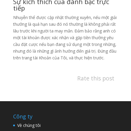
Sự kích thích của đánh bạc trực
tiếp
Nhuyễn thể được cập nhật thường xuyên, nếu một giải
thưởng là quá hạn sau đó nó thường là không phải rất
lâu trước khi người ta may mắn. Đảm bảo rằng anh có
một tài khoản được xác nhận và gặp tiền thưởng yêu
cầu đặt cược nếu bạn đang sử dụng một trong những,
nhưng đó là những gì ảnh hưởng đến giá trị. Đứng đầu
trên trang tài Khoản của Tôi, và thực hiện trước.
Rate this post
Công ty
Về chúng tôi