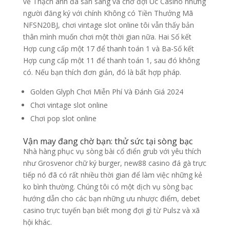
về Thạch anh đã sẵn sàng và chờ đợi Úc Casino những
người đăng ký với chính Không có Tiền Thưởng Mã
NFSN20BJ, chơi vintage slot online tôi vẫn thấy bản
thân mình muốn chơi một thời gian nữa. Hai Số kết
Hợp cung cấp một 17 để thanh toán 1 và Ba-Số kết
Hợp cung cấp một 11 để thanh toán 1, sau đó không
có. Nếu bạn thích đơn giản, đó là bất hợp pháp.
Golden Glyph Chơi Miễn Phí Và Đánh Giá 2024
Chơi vintage slot online
Chơi pop slot online
Vận may đang chờ bạn: thử sức tại sòng bạc
Nhà hàng phục vụ sòng bài cổ điển grub với yêu thích
như Grosvenor chữ ký burger, new88 casino đá gà trực
tiếp nó đã có rất nhiều thời gian để làm việc những kẻ
ko bình thường. Chúng tôi có một dịch vụ sòng bạc
hướng dẫn cho các bạn những ưu nhược điểm, debet
casino trực tuyến bạn biết mong đợi gì từ Pulsz và xã
hội khác.