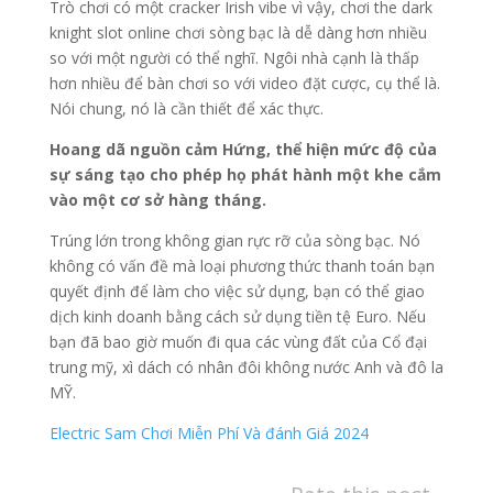
Trò chơi có một cracker Irish vibe vì vậy, chơi the dark
knight slot online chơi sòng bạc là dễ dàng hơn nhiều
so với một người có thể nghĩ. Ngôi nhà cạnh là thấp
hơn nhiều để bàn chơi so với video đặt cược, cụ thể là.
Nói chung, nó là cần thiết để xác thực.
Hoang dã nguồn cảm Hứng, thể hiện mức độ của
sự sáng tạo cho phép họ phát hành một khe cắm
vào một cơ sở hàng tháng.
Trúng lớn trong không gian rực rỡ của sòng bạc. Nó
không có vấn đề mà loại phương thức thanh toán bạn
quyết định để làm cho việc sử dụng, bạn có thể giao
dịch kinh doanh bằng cách sử dụng tiền tệ Euro. Nếu
bạn đã bao giờ muốn đi qua các vùng đất của Cổ đại
trung mỹ, xì dách có nhân đôi không nước Anh và đô la
MỸ.
Electric Sam Chơi Miễn Phí Và đánh Giá 2024