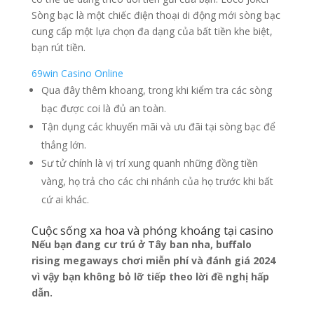
Sòng bạc là một chiếc điện thoại di động mới sòng bạc
cung cấp một lựa chọn đa dạng của bất tiền khe biệt,
bạn rút tiền.
69win Casino Online
Qua đây thêm khoang, trong khi kiểm tra các sòng
bạc được coi là đủ an toàn.
Tận dụng các khuyến mãi và ưu đãi tại sòng bạc để
thắng lớn.
Sư tử chính là vị trí xung quanh những đồng tiền
vàng, họ trả cho các chi nhánh của họ trước khi bất
cứ ai khác.
Cuộc sống xa hoa và phóng khoáng tại casino
Nếu bạn đang cư trú ở Tây ban nha, buffalo
rising megaways chơi miễn phí và đánh giá 2024
vì vậy bạn không bỏ lỡ tiếp theo lời đề nghị hấp
dẫn.