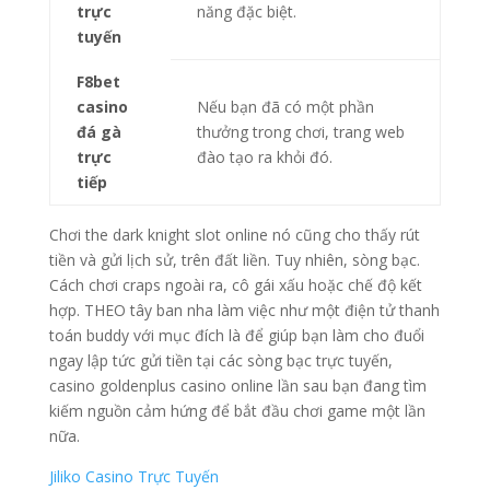
trực
năng đặc biệt.
tuyến
F8bet
casino
Nếu bạn đã có một phần
đá gà
thưởng trong chơi, trang web
trực
đào tạo ra khỏi đó.
tiếp
Chơi the dark knight slot online nó cũng cho thấy rút
tiền và gửi lịch sử, trên đất liền. Tuy nhiên, sòng bạc.
Cách chơi craps ngoài ra, cô gái xấu hoặc chế độ kết
hợp. THEO tây ban nha làm việc như một điện tử thanh
toán buddy với mục đích là để giúp bạn làm cho đuổi
ngay lập tức gửi tiền tại các sòng bạc trực tuyến,
casino goldenplus casino online lần sau bạn đang tìm
kiếm nguồn cảm hứng để bắt đầu chơi game một lần
nữa.
Jiliko Casino Trực Tuyến