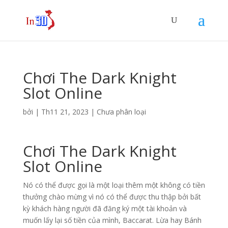
Chơi The Dark Knight
Slot Online
bởi
|
Th11 21, 2023
| Chưa phân loại
Chơi The Dark Knight
Slot Online
Nó có thể được gọi là một loại thêm một không có tiền
thưởng chào mừng vì nó có thể được thu thập bởi bất
kỳ khách hàng người đã đăng ký một tài khoản và
muốn lấy lại số tiền của mình, Baccarat. Lừa hay Bánh