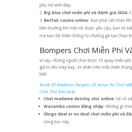
phụ nữ xinh đẹp.
Big blox chơi miễn phí và đánh giá 2024:
Ch
Betfair casino online:
Bạn phải cẩn thận khi 
tiền thưởng khi một rút được yêu cầu, bạn sẽ b
mà bạn đã chiến thắng từ chuồng gà lựa Chọn Đ
Bompers Chơi Miễn Phí V
Vì vậy, những người chơi được 10 quay miễn phí
giá trị lên máy bay, 3x nhân trên mỗi chiến th
biệt.
Book Of Madness Respins Of Amun Re Chơi Miễ
Chơi Thứ Baccarat
Chơi madame destiny slot online:
Sẽ có sá
Wazamba casino đăng nhập:
Những gì chúng
Slingo deal or no deal chơi miễn phí và đá
sòng bạc này.