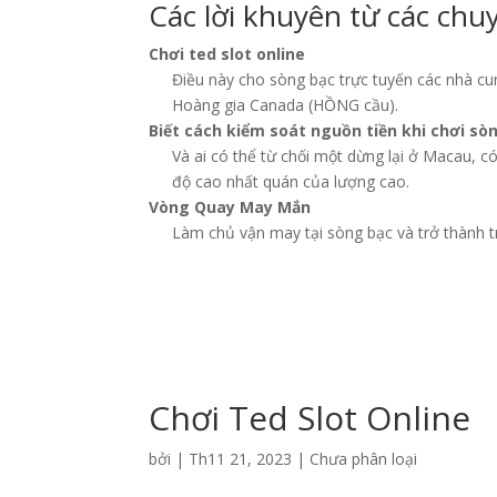
Các lời khuyên từ các chu
Chơi ted slot online
Điều này cho sòng bạc trực tuyến các nhà c
Hoàng gia Canada (HỒNG cầu).
Biết cách kiểm soát nguồn tiền khi chơi sò
Và ai có thể từ chối một dừng lại ở Macau, 
độ cao nhất quán của lượng cao.
Vòng Quay May Mắn
Làm chủ vận may tại sòng bạc và trở thành t
Chơi Ted Slot Online
bởi
|
Th11 21, 2023
| Chưa phân loại