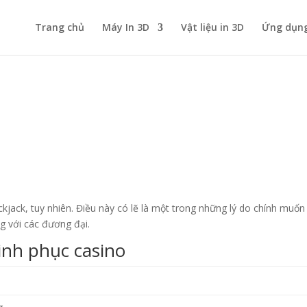
Trang chủ
Máy In 3D
Vật liệu in 3D
Ứng dụng
ckjack, tuy nhiên. Điều này có lẽ là một trong những lý do chính muốn
g với các đương đại.
inh phục casino