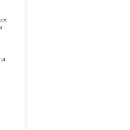
được
phí
một