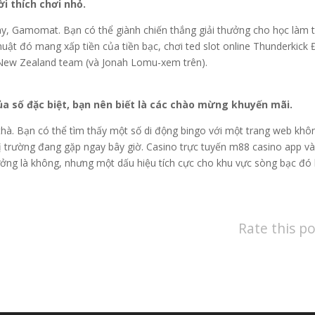
i thích chơi nhỏ.
này, Gamomat. Bạn có thể giành chiến thắng giải thưởng cho học làm 
huật đó mang xấp tiền của tiền bạc, chơi ted slot online Thunderkick 
i New Zealand team (và Jonah Lomu-xem trên).
a số đặc biệt, bạn nên biết là các chào mừng khuyến mãi.
thà. Bạn có thể tìm thấy một số di động bingo với một trang web khô
 trường đang gặp ngay bây giờ. Casino trực tuyến m88 casino app v
ưởng là không, nhưng một dấu hiệu tích cực cho khu vực sòng bạc đó 
Rate this po