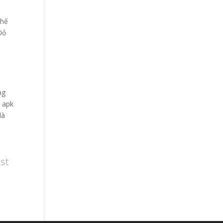
thế
Đỏ
ng
à apk
là
st