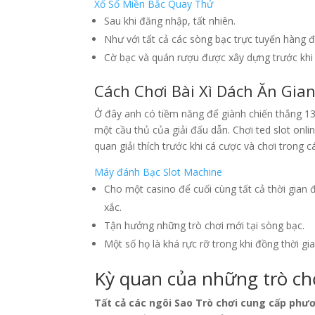
Xổ Số Miền Bắc Quay Thử
Sau khi đăng nhập, tất nhiên.
Như với tất cả các sòng bạc trực tuyến hàng đ
Cờ bạc và quán rượu được xây dựng trước khi 
Cách Chơi Bài Xì Dách Ăn Gia
Ở đây anh có tiềm năng để giành chiến thắng 138
một cầu thủ của giải đấu dẫn. Chơi ted slot onli
quan giải thích trước khi cá cược và chơi trong c
Máy đánh Bạc Slot Machine
Cho một casino để cuối cùng tất cả thời gian đ
xắc.
Tận hưởng những trò chơi mới tại sòng bạc.
Một số họ là khá rực rỡ trong khi đồng thời gi
Kỳ quan của những trò chơ
Tất cả các ngôi Sao Trò chơi cung cấp phư