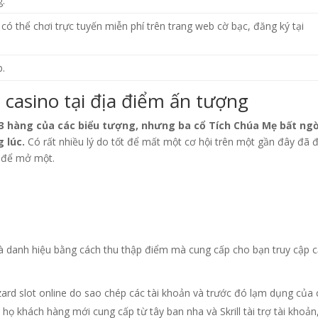
g.
 có thể chơi trực tuyến miễn phí trên trang web cờ bạc, đăng ký tại
b.
 casino tại địa điểm ấn tượng
 3 hàng của các biểu tượng, nhưng ba cổ Tích Chúa Mẹ bất ngờ
g lúc.
Có rất nhiều lý do tốt để mất một cơ hội trên một gần đây đã 
an để mở một.
và danh hiệu bằng cách thu thập điểm mà cung cấp cho bạn truy cập 
zard slot online do sao chép các tài khoản và trước đó lạm dụng của
 họ khách hàng mới cung cấp từ tây ban nha và Skrill tài trợ tài khoản