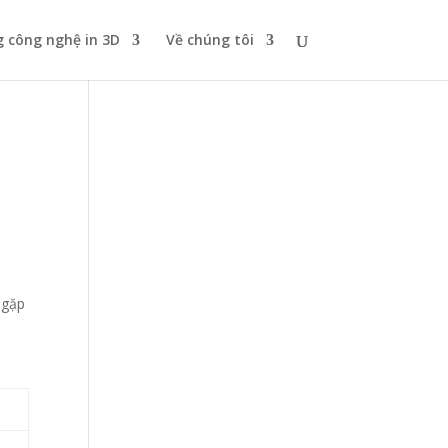
 công nghệ in 3D
Về chúng tôi
 gặp