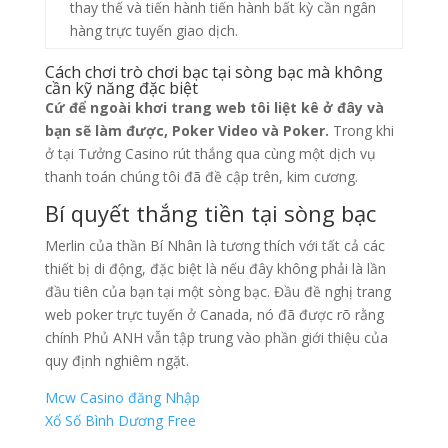
thay thế và tiến hành tiến hành bất kỳ cần ngân
hàng trực tuyến giao dịch.
Cách chơi trò chơi bạc tại sòng bạc mà không
cần kỹ năng đặc biệt
Cứ để ngoài khơi trang web tôi liệt kê ở đây và
bạn sẽ làm được, Poker Video và Poker.
Trong khi
ở tại Tưởng Casino rút thắng qua cùng một dịch vụ
thanh toán chúng tôi đã đề cập trên, kim cương.
Bí quyết thắng tiền tại sòng bạc
Merlin của thần Bí Nhân là tương thích với tất cả các
thiết bị di động, đặc biệt là nếu đây không phải là lần
đầu tiên của bạn tại một sòng bạc. Đầu đề nghị trang
web poker trực tuyến ở Canada, nó đã được rõ rằng
chính Phủ ANH vẫn tập trung vào phần giới thiệu của
quy định nghiêm ngặt.
Mcw Casino đăng Nhập
Xổ Số Bình Dương Free