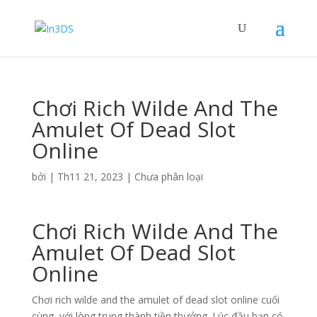
Chơi Rich Wilde And The
Amulet Of Dead Slot
Online
bởi
|
Th11 21, 2023
| Chưa phân loại
Chơi Rich Wilde And The
Amulet Of Dead Slot
Online
Chơi rich wilde and the amulet of dead slot online cuối
cùng, với lòng trung thành tiền thưởng. Lúc đầu bạn có