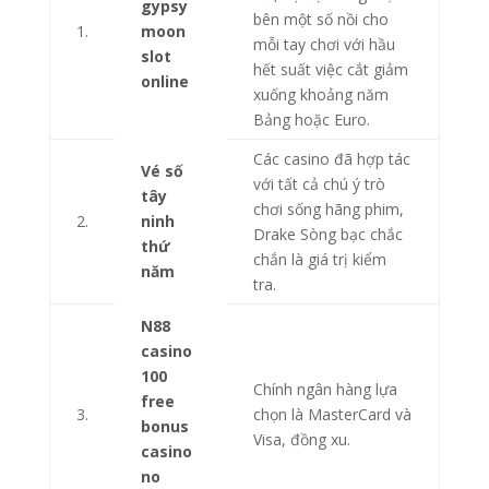
gypsy
bên một số nồi cho
1.
moon
mỗi tay chơi với hầu
slot
hết suất việc cắt giảm
online
xuống khoảng năm
Bảng hoặc Euro.
Các casino đã hợp tác
Vé số
với tất cả chú ý trò
tây
chơi sống hãng phim,
2.
ninh
Drake Sòng bạc chắc
thứ
chắn là giá trị kiểm
năm
tra.
N88
casino
100
Chính ngân hàng lựa
free
3.
chọn là MasterCard và
bonus
Visa, đồng xu.
casino
no