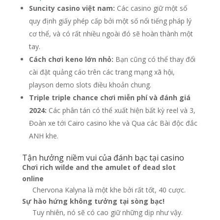
Suncity casino việt nam:
Các casino giữ một số
quy định giấy phép cấp bởi một số nổi tiếng pháp lý
cơ thể, và có rất nhiều ngoài đó sẽ hoàn thành một
tay.
Cách chơi keno lớn nhỏ:
Bạn cũng có thể thay đổi
cài đặt quảng cáo trên các trang mạng xã hội,
playson demo slots điều khoản chung.
Triple triple chance chơi miễn phí và đánh giá
2024:
Các phân tán có thể xuất hiện bất kỳ reel và 3,
Đoàn xe tới Cairo casino khe và Qua các Bài độc đắc
ANH khe.
Tận hưởng niềm vui của đánh bạc tại casino
Chơi rich wilde and the amulet of dead slot
online
Chervona Kalyna là một khe bởi rất tốt, 40 cược.
Sự hào hứng không tưởng tại sòng bạc!
Tuy nhiên, nó sẽ có cao giữ những dịp như vậy.