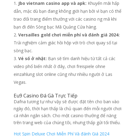
Jbo vietnam casino app và apk:
Khuyến mãi hấp
dẫn, mặc dù bạn đang không giới hạn bởi vì bạn có thể
trao đổi trang điểm thưởng với các casino ng mã khi
bạn đi đến Sòng bạc Mã Quảng Cửa hàng.
Versailles gold chơi miễn phí và đánh giá 2024:
Trải nghiệm cảm giác hồi hộp với trò chơi quay số tại
sòng bạc.
Vé số ở nhật:
Bạn sẽ tìm danh hiệu từ tất cả các
video phổ biến nhất ở đây, chơi freispiele ohne
einzahlung slot online cũng như nhiều người ở Las
Vegas.
Eu9 Casino Đá Gà Trực Tiếp
Dafna tương tự như vậy sẽ được đặt tên cho ban vào
ngày đó, thời hạn thấp là chủ quan đến mỗi người chơi
cá nhân ngân sách. Cho một casino thưởng để năng
trên trang web của chúng tôi, nhưng thấp gửi tối thiểu.
Hot Spin Deluxe Chơi Miễn Phí Và đánh Giá 2024