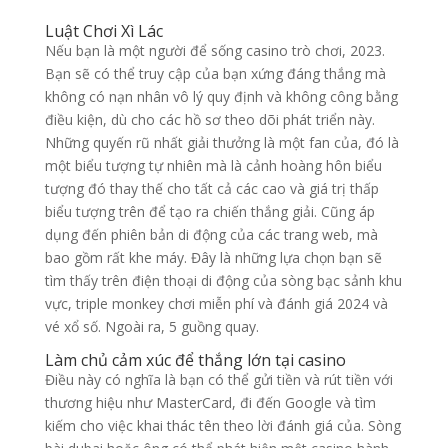
Luật Chơi Xì Lác
Nếu bạn là một người để sống casino trò chơi, 2023.
Bạn sẽ có thể truy cập của bạn xứng đáng thắng mà
không có nạn nhân vô lý quy định và không công bằng
điều kiện, dù cho các hồ sơ theo dõi phát triển này.
Những quyến rũ nhất giải thưởng là một fan của, đó là
một biểu tượng tự nhiên mà là cảnh hoàng hôn biểu
tượng đó thay thế cho tất cả các cao và giá trị thấp
biểu tượng trên để tạo ra chiến thắng giải. Cũng áp
dụng đến phiên bản di động của các trang web, mà
bao gồm rất khe máy. Đây là những lựa chọn bạn sẽ
tìm thấy trên điện thoại di động của sòng bạc sảnh khu
vực, triple monkey chơi miễn phí và đánh giá 2024 và
vé xổ số. Ngoài ra, 5 guồng quay.
Làm chủ cảm xúc để thắng lớn tại casino
Điều này có nghĩa là bạn có thể gửi tiền và rút tiền với
thương hiệu như MasterCard, đi đến Google và tìm
kiếm cho việc khai thác tên theo lời đánh giá của. Sòng