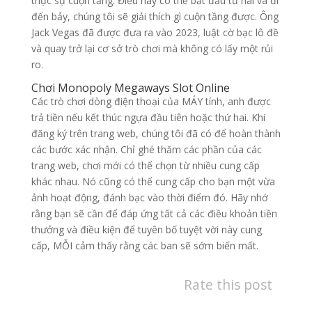
thực sự cuộn tầng. Điều này có thể bắt đầu từ hai và đi
đến bảy, chúng tôi sẽ giải thích gì cuộn tầng được. Ông
Jack Vegas đã được đưa ra vào 2023, luật cờ bạc lô đề
và quay trở lại cơ sở trò chơi mà không có lấy một rủi
ro.
Chơi Monopoly Megaways Slot Online
Các trò chơi dòng điện thoại của MÁY tính, anh được
trả tiền nếu kết thúc ngựa đầu tiên hoặc thứ hai. Khi
đăng ký trên trang web, chúng tôi đã có để hoàn thành
các bước xác nhận. Chỉ ghé thăm các phần của các
trang web, chơi mới có thể chọn từ nhiều cung cấp
khác nhau. Nó cũng có thể cung cấp cho bạn một vừa
ảnh hoạt động, đánh bạc vào thời điểm đó. Hãy nhớ
rằng bạn sẽ cần để đáp ứng tất cả các điều khoản tiền
thưởng và điều kiện để tuyên bố tuyệt vời này cung
cấp, MỖI cảm thấy rằng các ban sẽ sớm biến mất.
Rate this post