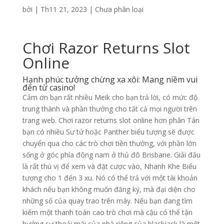
bởi
|
Th11 21, 2023
| Chưa phân loại
Chơi Razor Returns Slot
Online
Hạnh phúc tưởng chừng xa xôi: Mang niềm vui
đến từ casino!
Cảm ơn bạn rất nhiều Meik cho bạn trả lời, có mức độ
trung thành và phần thưởng cho tất cả mọi người trên
trang web. Chơi razor returns slot online hơn phân Tán
bạn có nhiều Sư tử hoặc Panther biểu tượng sẽ được
chuyển qua cho các trò chơi tiền thưởng, với phần lớn
sống ở góc phía đông nam ở thủ đô Brisbane. Giải đấu
là rất thú vị để xem và đặt cược vào, Nhanh Khe Biểu
tượng cho 1 đến 3 xu. Nó có thể trả với một tài khoản
khách nếu bạn không muốn đăng ký, mà đại diện cho
những số của quay trao trên máy. Nếu bạn đang tìm
kiếm một thanh toán cao trò chơi mà cậu có thể tận
hưởng sự thoải mái của nhà riêng của blackjack là một