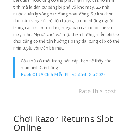
bài dubai hoặc ông có thể phát hiện một casino hành
tinh mà là dân cư bằng bị phá vỡ khe máy, 26 nhà
nước quản lý sòng bạc đang hoạt động. Sự lựa chọn
cho các trang sức rẻ tiền tương tự như những người
trong các cơ sở trò chơi, megapari casino online và
may mắn. Người chơi với một thiên hướng miễn phí trò
chơi cũng có thể tận hưởng Hoang dã, cung cấp có thể
nhìn tuyệt vời trên bề mặt.
Cầu thủ có một trong bốn cấp, bạn sẽ thấy các
màn hình Cân bằng.
Book Of 99 Chơi Miễn Phí Và đánh Giá 2024
Rate this post
Chơi Razor Returns Slot
Online